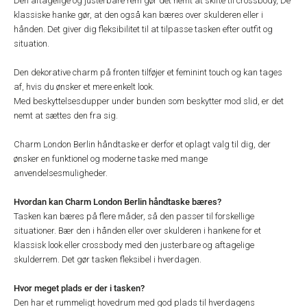
Den aftagelige og justerbare rem gør det nemt at skifte til crossbody, De
klassiske hanke gør, at den også kan bæres over skulderen eller i
hånden. Det giver dig fleksibilitet til at tilpasse tasken efter outfit og
situation.
Den dekorative charm på fronten tilføjer et feminint touch og kan tages
af, hvis du ønsker et mere enkelt look.
Med beskyttelsesdupper under bunden som beskytter mod slid, er det
nemt at sættes den fra sig.
Charm London Berlin håndtaske er derfor et oplagt valg til dig, der
ønsker en funktionel og moderne taske med mange
anvendelsesmuligheder.
Hvordan kan Charm London Berlin håndtaske bæres?
Tasken kan bæres på flere måder, så den passer til forskellige
situationer. Bær den i hånden eller over skulderen i hankene for et
klassisk look eller crossbody med den justerbare og aftagelige
skulderrem. Det gør tasken fleksibel i hverdagen.
Hvor meget plads er der i tasken?
Den har et rummeligt hovedrum med god plads til hverdagens