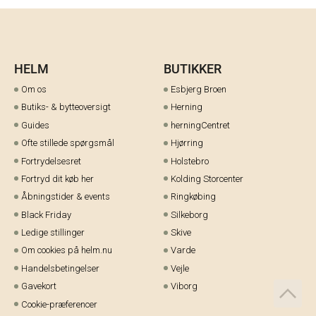
HELM
BUTIKKER
Om os
Esbjerg Broen
Butiks- & bytteoversigt
Herning
Guides
herningCentret
Ofte stillede spørgsmål
Hjørring
Fortrydelsesret
Holstebro
Fortryd dit køb her
Kolding Storcenter
Åbningstider & events
Ringkøbing
Black Friday
Silkeborg
Ledige stillinger
Skive
Om cookies på helm.nu
Varde
Handelsbetingelser
Vejle
Gavekort
Viborg
Cookie-præferencer