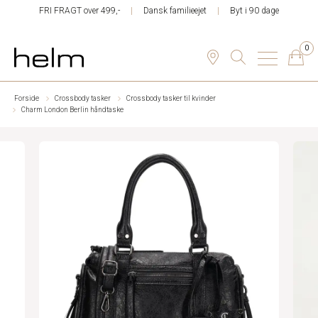
FRI FRAGT over 499,-
Dansk familieejet
Byt i 90 dage
0
Forside
Crossbody tasker
Crossbody tasker til kvinder
Charm London Berlin håndtaske