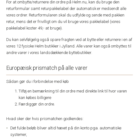
For at ombytte/returnere din ordre på Helm.nu, kan du bruge den
returformular samt returpakkelabel der automatisk er medsendt alle
vores ordrer. Returformularen skal du udfylde og sende med pakken
retur, mens det er frivilligt om du vil bruge vores pakkelabel (vores
pakkelabel koster 49,- at bruge).
Du kan selvfølgelig også spare fragten ved at bytte eller returnere i en af
vores 12 fysiske Helm butikker i Jylland. Alle varer kan også ombyttes til
andre varer i vores landsdækkende byttebutikker.
Europæisk prismatch på alle varer
Sådan gør du i forbindelse med køb
Tilføj en bemærkning til din ordre med direkte link til hvor varen
kan købes billigere
Færdiggør din ordre.
Hvad sker der hvis prismatchen godkendes:
Det fulde beløb bliver altid hævet på din konto pga. automatiske
systemer,