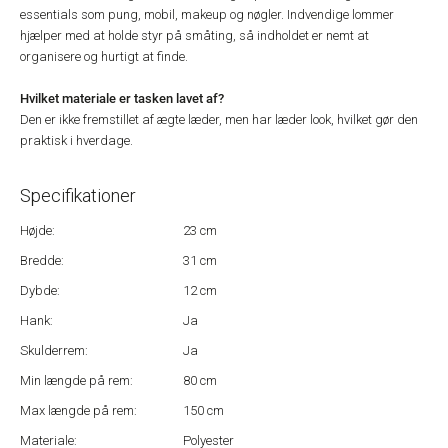
essentials som pung, mobil, makeup og nøgler. Indvendige lommer
hjælper med at holde styr på småting, så indholdet er nemt at
organisere og hurtigt at finde.
Hvilket materiale er tasken lavet af?
Den er ikke fremstillet af ægte læder, men har læder look, hvilket gør den
praktisk i hverdage. ​
Specifikationer
Højde:
23 cm
Bredde:
31 cm
Dybde:
12 cm
Hank:
Ja
Skulderrem:
Ja
Min længde på rem:
80 cm
Max længde på rem:
150 cm
Materiale:
Polyester