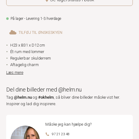
På lager - Levering 1-3 hverdage
TILFØJ TIL ØNSKESKYEN
H23 x B31 x D12 cm
Ét rum med lommer
Regulerbar skulderrem
Aftagelig charm
Læs mere
Del dine billeder med @helm.nu
@helm.nu
#okhelm
Tag
og
, så bliver dine billeder måske vist her.
Inspirer og lad dig inspirere.
Måske jeg kan hjælpe dig?
97 21 23 48