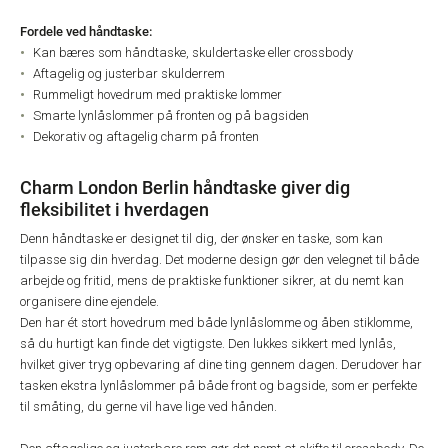
Fordele ved håndtaske:
Kan bæres som håndtaske, skuldertaske eller crossbody
Aftagelig og justerbar skulderrem
Rummeligt hovedrum med praktiske lommer
Smarte lynlåslommer på fronten og på bagsiden
Dekorativ og aftagelig charm på fronten
Charm London Berlin håndtaske giver dig
fleksibilitet i hverdagen
Denn håndtaske er designet til dig, der ønsker en taske, som kan
tilpasse sig din hverdag. Det moderne design gør den velegnet til både
arbejde og fritid, mens de praktiske funktioner sikrer, at du nemt kan
organisere dine ejendele.
Den har ét stort hovedrum med både lynlåslomme og åben stiklomme,
så du hurtigt kan finde det vigtigste. Den lukkes sikkert med lynlås,
hvilket giver tryg opbevaring af dine ting gennem dagen. Derudover har
tasken ekstra lynlåslommer på både front og bagside, som er perfekte
til småting, du gerne vil have lige ved hånden.