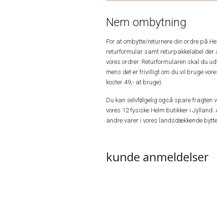
Nem ombytning
For at ombytte/returnere din ordre på H
returformular samt returpakkelabel der 
vores ordrer. Returformularen skal du u
mens det er frivilligt om du vil bruge vo
koster 49,- at bruge).
Du kan selvfølgelig også spare fragten ved
vores 12 fysiske Helm butikker i Jylland. 
andre varer i vores landsdækkende bytte
kunde anmeldelser