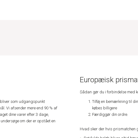
Europæisk prismat
Sådan gør du i forbindelse med 
Tilføj en bemærkning til di
e, bliver som udgangspunkt
købes billigere
ål. Vi afsender mere end 90 % af
Færdiggør din ordre.
get dine varer efter 3 dage,
an undersøge om der er opstået en
Hvad sker der hvis prismatchen 