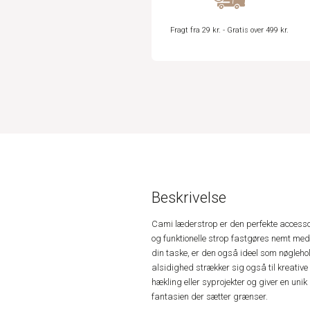
Fragt fra 29 kr. - Gratis over 499 kr.
Beskrivelse
Cami læderstrop er den perfekte accessor
og funktionelle strop fastgøres nemt me
din taske, er den også ideel som nøgleho
alsidighed strækker sig også til kreative 
hækling eller syprojekter og giver en unik m
fantasien der sætter grænser.