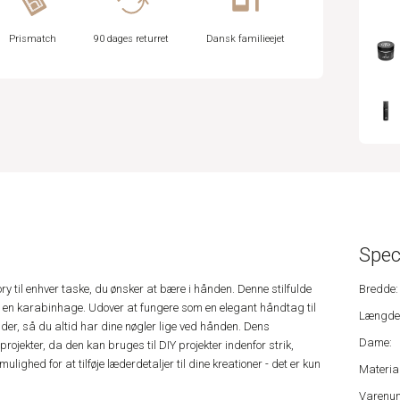
Prismatch
90 dages returret
Dansk familieejet
Spec
y til enhver taske, du ønsker at bære i hånden. Denne stilfulde
Bredde:
d en karabinhage. Udover at fungere som en elegant håndtag til
Længde
lder, så du altid har dine nøgler lige ved hånden. Dens
Dame:
projekter, da den kan bruges til DIY projekter indenfor strik,
ulighed for at tilføje læderdetaljer til dine kreationer - det er kun
Material
Varenu