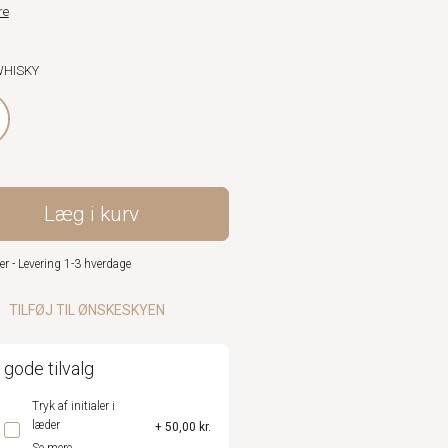
re
WHISKY
Læg i kurv
er - Levering 1-3 hverdage
TILFØJ TIL ØNSKESKYEN
 gode tilvalg
Tryk af initialer i
læder
+ 50,00 kr.