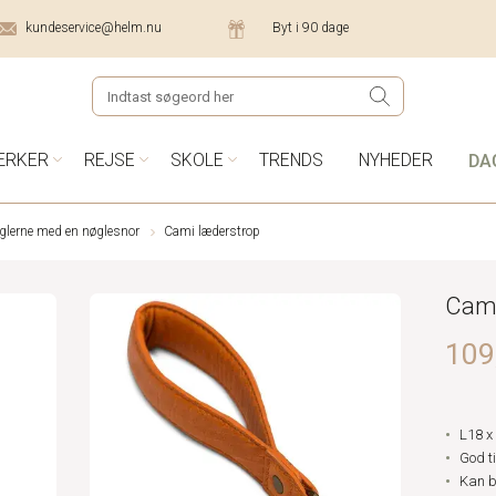
kundeservice@helm.nu
Byt i 90 dage
DA
ÆRKER
REJSE
SKOLE
TRENDS
NYHEDER
øglerne med en nøglesnor
Cami læderstrop
Cami
109,
L18 x
God ti
Kan b