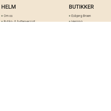
HELM
BUTIKKER
Om os
Esbjerg Broen
Butiks- & bytteoversigt
Herning
Guides
herningCentret
Ofte stillede spørgsmål
Hjørring
Fortrydelsesret
Holstebro
Fortryd dit køb her
Kolding Storcenter
Åbningstider & events
Ringkøbing
Black Friday
Silkeborg
Ledige stillinger
Skive
Om cookies på helm.nu
Varde
Handelsbetingelser
Vejle
Gavekort
Viborg
Cookie-præferencer