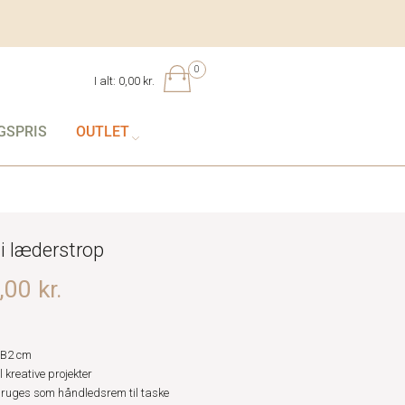
0
I alt:
0,00 kr.
GSPRIS
OUTLET
 læderstrop
00 kr.
 B2 cm
l kreative projekter
ruges som håndledsrem til taske