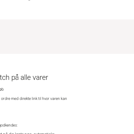
ch på alle varer
køb
n ordre med direkte link til hvor varen kan
godkendes: