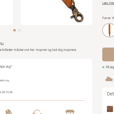
Læs me
Farve: 
nu
ne billeder måske vist her. Inspirer og lad dig inspirere.
lpe dig?
På lag
helm.nu
9.00-15.00
Det