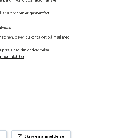
vet på din konto pga. automatiske
å snart ordren er gennemført.
fvises:
matchen, bliver du kontaktet på mail med
de pris, uden din godkendelse.
prismatch her
.
l
Skriv en anmeldelse