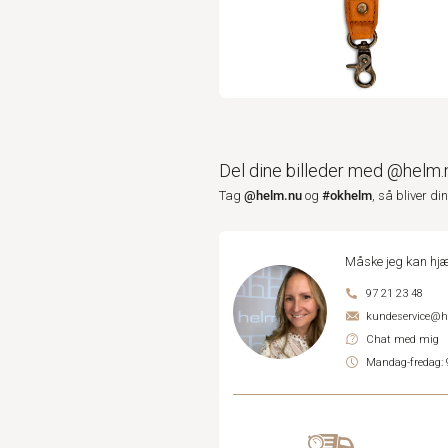
Del dine billeder med @helm.
@helm.nu
#okhelm
Tag
og
, så bliver di
Måske jeg kan hjæ
97 21 23 48
kundeservice@
Chat med mig
Mandag-fredag: 