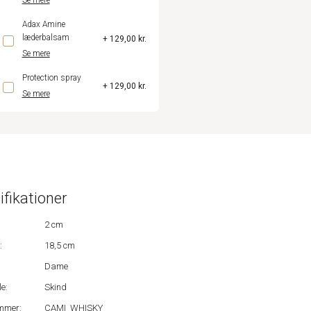
Se mere
Adax Amine
læderbalsam
+ 129,00 kr.
Se mere
Protection spray
+ 129,00 kr.
Se mere
ifikationer
2 cm
:
18,5 cm
Dame
e:
Skind
mmer:
CAMI_WHISKY