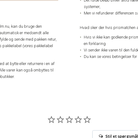
Det fulde beløb bliver altid hæ
systemer,
Men vi refunderer differencen s
elm.nu, kan du bruge den
Hvad sker der hvis prismatchen a
automatisk er medsendt alle
Hvis vi ikke kan godkende pris
dfylde og sende med pakken retur,
en forklaring.
res pakkelabel (vores pakkelabel
Vi sender ikke varen til den ful
Du kan se vores betingelser for
 at bytte eller returnere i en af
Alle varer kan også ombyttes til
butikker.
Stil et spørgsmå