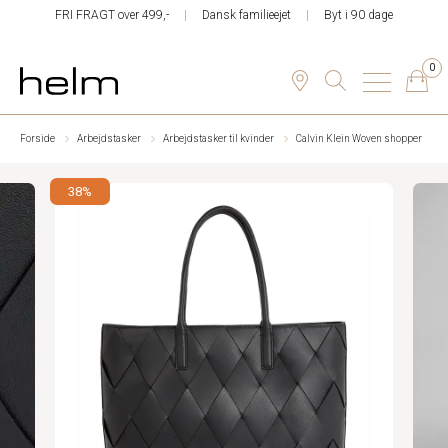
FRI FRAGT over 499,-
Dansk familieejet
Byt i 90 dage
0
Forside
Arbejdstasker
Arbejdstasker til kvinder
Calvin Klein Woven shopper
38%