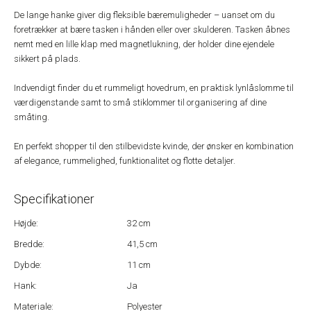
De lange hanke giver dig fleksible bæremuligheder – uanset om du
foretrækker at bære tasken i hånden eller over skulderen. Tasken åbnes
nemt med en lille klap med magnetlukning, der holder dine ejendele
sikkert på plads.
Indvendigt finder du et rummeligt hovedrum, en praktisk lynlåslomme til
værdigenstande samt to små stiklommer til organisering af dine
småting.
En perfekt shopper til den stilbevidste kvinde, der ønsker en kombination
af elegance, rummelighed, funktionalitet og flotte detaljer.
Specifikationer
Højde:
32 cm
Bredde:
41,5 cm
Dybde:
11 cm
Hank:
Ja
Materiale:
Polyester