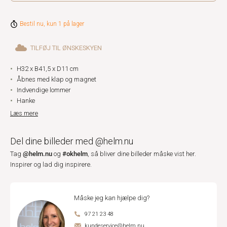
Bestil nu, kun 1 på lager
TILFØJ TIL ØNSKESKYEN
H32 x B41,5 x D11 cm
Åbnes med klap og magnet
Indvendige lommer
Hanke
Læs mere
Del dine billeder med @helm.nu
@helm.nu
#okhelm
Tag
og
, så bliver dine billeder måske vist her.
Inspirer og lad dig inspirere.
Måske jeg kan hjælpe dig?
97 21 23 48
kundeservice@helm.nu