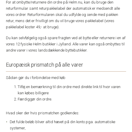
For at ombytte/returnere din ordre på Helm.nu, kan du bruge den
returformular samt returpakkelabel der automatisk er medsendt alle
vores ordrer. Returformularen skal du udfylde og sende med pakken
retur, mens det er frivilligt om du vil bruge vores pakkelabel (vores
pakkelabel koster 49,- at bruge).
Du kan selvfølgelig også spare fragten ved at bytte eller returnere i en af
vores 12 fysiske Helm butikker i Jylland. Alle varer kan også ombyttes til
andre varer i vores landsdækkende byttebutikker.
Europæisk prismatch på alle varer
Sådan gør du i forbindelse med køb
Tilføj en bemærkning til din ordre med direkte link til hvor varen
kan købes billigere
Færdiggør din ordre.
Hvad sker der hvis prismatchen godkendes:
Det fulde beløb bliver altid hævet på din konto pga. automatiske
systemer,