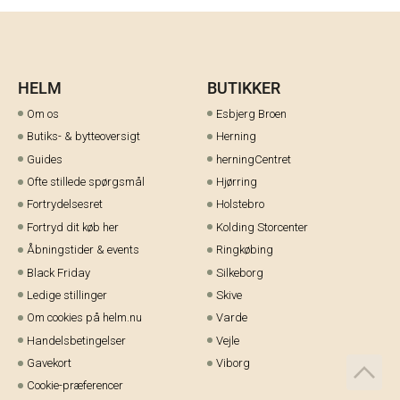
HELM
BUTIKKER
Om os
Esbjerg Broen
Butiks- & bytteoversigt
Herning
Guides
herningCentret
Ofte stillede spørgsmål
Hjørring
Fortrydelsesret
Holstebro
Fortryd dit køb her
Kolding Storcenter
Åbningstider & events
Ringkøbing
Black Friday
Silkeborg
Ledige stillinger
Skive
Om cookies på helm.nu
Varde
Handelsbetingelser
Vejle
Gavekort
Viborg
Cookie-præferencer