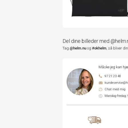
Del dine billeder med @helm.
@helm.nu
#okhelm
Tag
og
, så bliver di
Måske jeg kan hjæ
97 21 23 48
kundeservice@
Chat med mig
Mandag-fredag: 