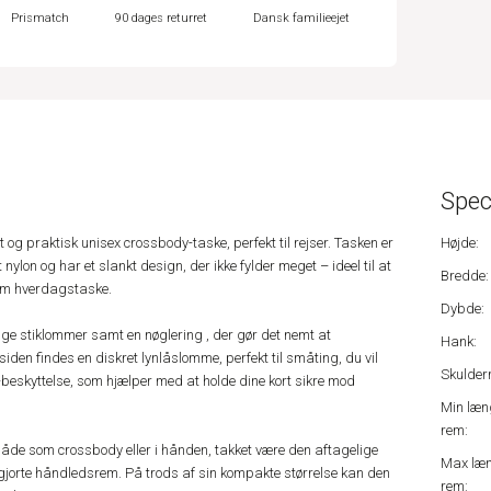
Prismatch
90 dages returret
Dansk familieejet
Spec
 og praktisk unisex crossbody-taske, perfekt til rejser. Tasken er
Højde:
ylon og har et slankt design, der ikke fylder meget – ideel til at
Bredde:
som hverdagstaske.
Dybde:
ge stiklommer samt en nøglering , der gør det nemt at
Hank:
den findes en diskret lynlåslomme, perfekt til småting, du vil
Skulder
beskyttelse, som hjælper med at holde dine kort sikre mod
Min læn
rem:
de som crossbody eller i hånden, takket være den aftagelige
Max læ
jorte håndledsrem. På trods af sin kompakte størrelse kan den
rem: