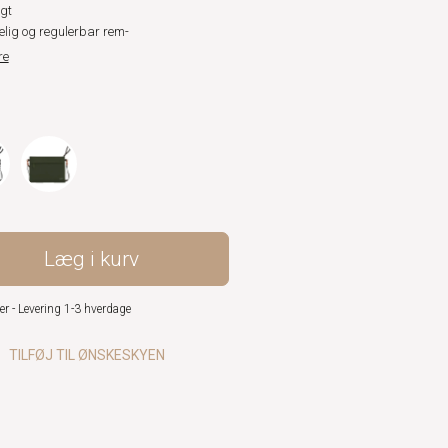
gt
elig og regulerbar rem-
re
Læg i kurv
er - Levering 1-3 hverdage
TILFØJ TIL ØNSKESKYEN