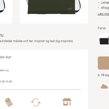
Letvæ
Aftag
Læs me
Farve
nu
ne billeder måske vist her. Inspirer og lad dig inspirere.
lpe dig?
helm.nu
På lag
9.00-15.00