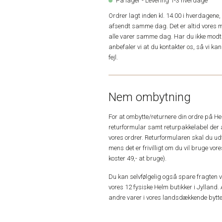
På lager - Levering 1-3 hverdage
Ordrer lagt inden kl. 14.00 i hverdagen
afsendt samme dag. Det er altid vores m
alle varer samme dag. Har du ikke modta
anbefaler vi at du kontakter os, så vi k
fejl.
Nem ombytning
For at ombytte/returnere din ordre på H
returformular samt returpakkelabel der 
vores ordrer. Returformularen skal du u
mens det er frivilligt om du vil bruge vo
koster 49,- at bruge).
Du kan selvfølgelig også spare fragten ved
vores 12 fysiske Helm butikker i Jylland. 
andre varer i vores landsdækkende bytte