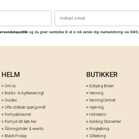
ersondatapolitik
og du giver samtykke til at vi må sende dig markedsføring via SMS,
HELM
BUTIKKER
Om os
Esbjerg Broen
Butiks- & bytteoversigt
Herning
Guides
herningCentret
Ofte stillede spørgsmål
Hjørring
Fortrydelsesret
Holstebro
Fortryd dit køb her
Kolding Storcenter
Åbningstider & events
Ringkøbing
Black Friday
Silkeborg