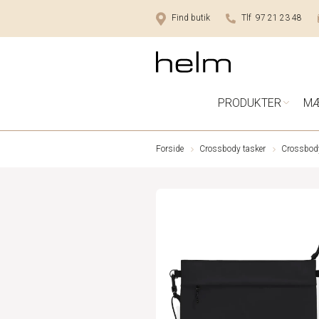
Find butik
Tlf 97 21 23 48
PRODUKTER
M
Forside
Crossbody tasker
Crossbody 