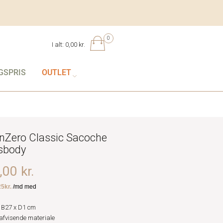
0
I alt:
0,00 kr.
GSPRIS
OUTLET
nZero Classic Sacoche
sbody
00 kr.
 B27 x D1 cm
fvisende materiale