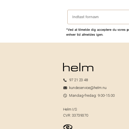
*Ved at tilmelde dig acceptere du vores
p
enhver tid afmeldes igen.
97 21 23 48
kundeservice@helm.nu
Mandag-fredag: 9.00-15.00
Helm I/S
CVR: 33739370