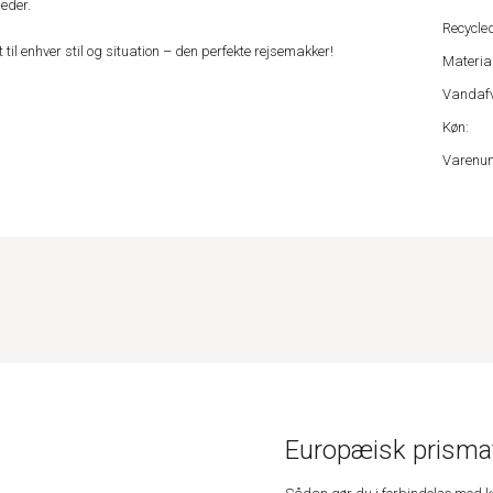
heder.
Recycled
 til enhver stil og situation – den perfekte rejsemakker!
Material
Vandafv
Køn:
Varenu
Europæisk prismat