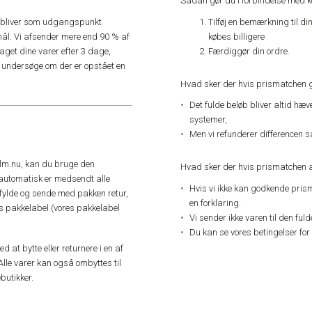
Sådan gør du i forbindelse med 
Tilføj en bemærkning til di
e, bliver som udgangspunkt
købes billigere
ål. Vi afsender mere end 90 % af
Færdiggør din ordre.
get dine varer efter 3 dage,
an undersøge om der er opstået en
Hvad sker der hvis prismatchen 
Det fulde beløb bliver altid hæ
systemer,
Men vi refunderer differencen s
elm.nu, kan du bruge den
Hvad sker der hvis prismatchen a
automatisk er medsendt alle
Hvis vi ikke kan godkende pris
dfylde og sende med pakken retur,
en forklaring.
res pakkelabel (vores pakkelabel
Vi sender ikke varen til den ful
Du kan se vores betingelser for
 at bytte eller returnere i en af
Alle varer kan også ombyttes til
butikker.