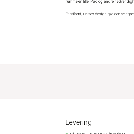
rumme en lille iPad og andre nødvendig
Et stilrent, unisex design gør den velegnet
Levering