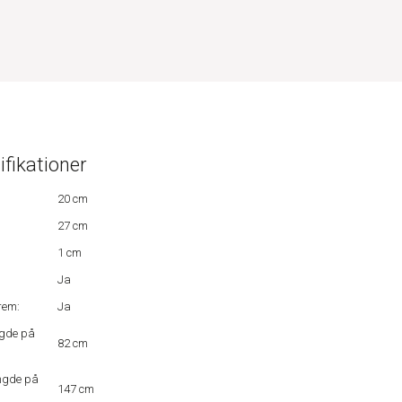
ifikationer
20 cm
27 cm
1 cm
Ja
rem:
Ja
gde på
82 cm
ngde på
147 cm