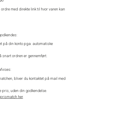
køb
n ordre med direkte link til hvor varen kan
godkendes:
vet på din konto pga. automatiske
å snart ordren er gennemført.
fvises:
matchen, bliver du kontaktet på mail med
de pris, uden din godkendelse.
prismatch her
.