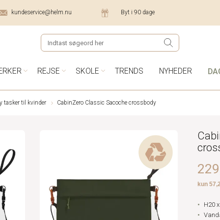
kundeservice@helm.nu
Byt i 90 dage
DA
ÆRKER
REJSE
SKOLE
TRENDS
NYHEDER
tasker til kvinder
CabinZero Classic Sacoche crossbody
Cabi
cros
229,
H20 x
Vanda