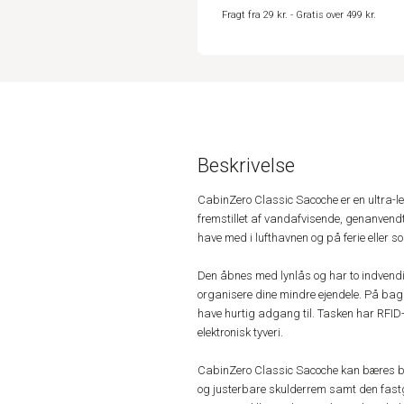
Fragt fra 29 kr. - Gratis over 499 kr.
Beskrivelse
CabinZero Classic Sacoche er en ultra-let
fremstillet af vandafvisende, genanvendt n
have med i lufthavnen og på ferie eller 
Den åbnes med lynlås og har to indvendi
organisere dine mindre ejendele. På bagsi
have hurtig adgang til. Tasken har RFID-
elektronisk tyveri.
CabinZero Classic Sacoche kan bæres bå
og justerbare skulderrem samt den fastg