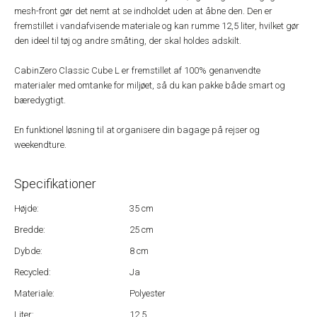
mesh-front gør det nemt at se indholdet uden at åbne den. Den er
fremstillet i vandafvisende materiale og kan rumme 12,5 liter, hvilket gør
den ideel til tøj og andre småting, der skal holdes adskilt.
CabinZero Classic Cube L er fremstillet af 100% genanvendte
materialer med omtanke for miljøet, så du kan pakke både smart og
bæredygtigt.
En funktionel løsning til at organisere din bagage på rejser og
weekendture.
Specifikationer
Højde:
35 cm
Bredde:
25 cm
Dybde:
8 cm
Recycled:
Ja
Materiale:
Polyester
Liter:
12,5