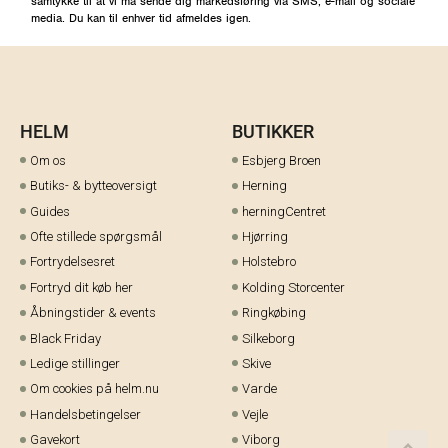
samtykke til at vi må sende dig markedsføring via SMS, e-mail og sociale
media. Du kan til enhver tid afmeldes igen.
HELM
BUTIKKER
Om os
Esbjerg Broen
Butiks- & bytteoversigt
Herning
Guides
herningCentret
Ofte stillede spørgsmål
Hjørring
Fortrydelsesret
Holstebro
Fortryd dit køb her
Kolding Storcenter
Åbningstider & events
Ringkøbing
Black Friday
Silkeborg
Ledige stillinger
Skive
Om cookies på helm.nu
Varde
Handelsbetingelser
Vejle
Gavekort
Viborg