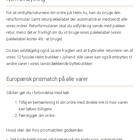
For at ombytte/returnere din ordre på Helm.nu, kan du bruge den
returformular samt returpakkelabel der automatisk er medsendt alle
vores ordrer. Returformularen skal du udfylde og sende med pakken
retur, mens det er frivilligt om du vil bruge vores pakkelabel (vores
pakkelabel koster 49,- at bruge).
Du kan selvfølgelig også spare fragten ved at bytte eller returnere i en af
vores 12 fysiske Helm butikker i Jylland. Alle varer kan også ombyttes til
andre varer i vores landsdækkende byttebutikker.
Europæisk prismatch på alle varer
Sådan gør du i forbindelse med køb
Tilføj en bemærkning til din ordre med direkte link til hvor varen
kan købes billigere
Færdiggør din ordre.
Hvad sker der hvis prismatchen godkendes:
Det fulde beløb bliver altid hævet på din konto pga. automatiske