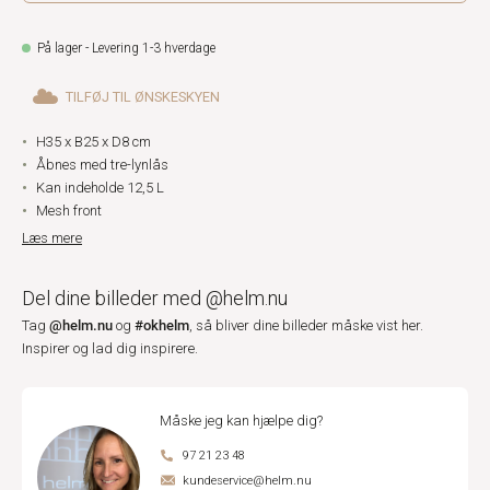
På lager - Levering 1-3 hverdage
TILFØJ TIL ØNSKESKYEN
H35 x B25 x D8 cm
Åbnes med tre-lynlås
Kan indeholde 12,5 L
Mesh front
Læs mere
Del dine billeder med @helm.nu
@helm.nu
#okhelm
Tag
og
, så bliver dine billeder måske vist her.
Inspirer og lad dig inspirere.
Måske jeg kan hjælpe dig?
97 21 23 48
kundeservice@helm.nu