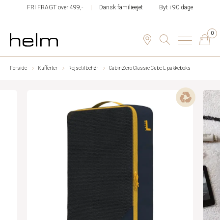
FRI FRAGT over 499,-
Dansk familieejet
Byt i 90 dage
0
Forside
Kufferter
Rejsetilbehør
CabinZero Classic Cube L pakkeboks