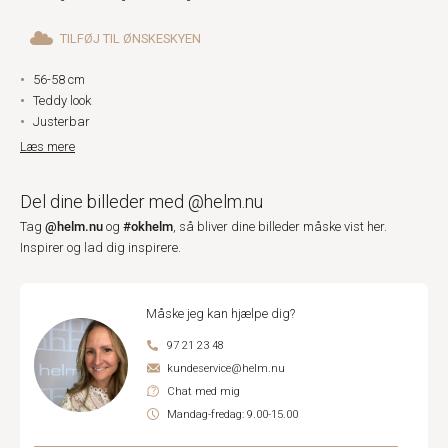
TILFØJ TIL ØNSKESKYEN
56-58 cm
Teddy look
Justerbar
Læs mere
Del dine billeder med @helm.nu
@helm.nu
#okhelm
Tag
og
, så bliver dine billeder måske vist her.
Inspirer og lad dig inspirere.
Måske jeg kan hjælpe dig?
97 21 23 48
kundeservice@helm.nu
Chat med mig
Mandag-fredag: 9.00-15.00