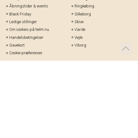
Åbningstider & events
Ringkøbing
Black Friday
Silkeborg
Ledige stillinger
Skive
Om cookies på helm.nu
Varde
Handelsbetingelser
Vejle
Gavekort
Viborg
Cookie-præferencer
Telefon:
97 21 23 48
Email:
kundeservice@helm.nu
Mandag-fredag: 9.00-15.00