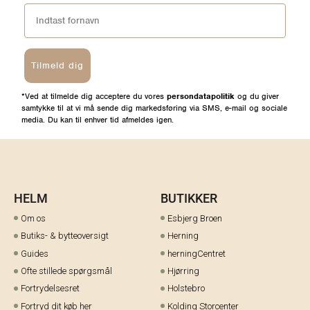
Tilmeld dig
*Ved at tilmelde dig acceptere du vores
persondatapolitik
og du giver
samtykke til at vi må sende dig markedsføring via SMS, e-mail og sociale
media. Du kan til enhver tid afmeldes igen.
HELM
BUTIKKER
Om os
Esbjerg Broen
Butiks- & bytteoversigt
Herning
Guides
herningCentret
Ofte stillede spørgsmål
Hjørring
Fortrydelsesret
Holstebro
Fortryd dit køb her
Kolding Storcenter