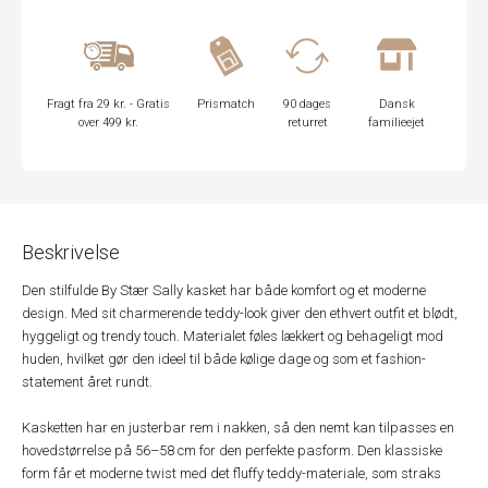
Fragt fra 29 kr. - Gratis
Prismatch
90 dages
Dansk
over 499 kr.
returret
familieejet
Beskrivelse
Den stilfulde By Stær Sally kasket har både komfort og et moderne
design. Med sit charmerende teddy-look giver den ethvert outfit et blødt,
hyggeligt og trendy touch. Materialet føles lækkert og behageligt mod
huden, hvilket gør den ideel til både kølige dage og som et fashion-
statement året rundt.
Kasketten har en justerbar rem i nakken, så den nemt kan tilpasses en
hovedstørrelse på 56–58 cm for den perfekte pasform. Den klassiske
form får et moderne twist med det fluffy teddy-materiale, som straks