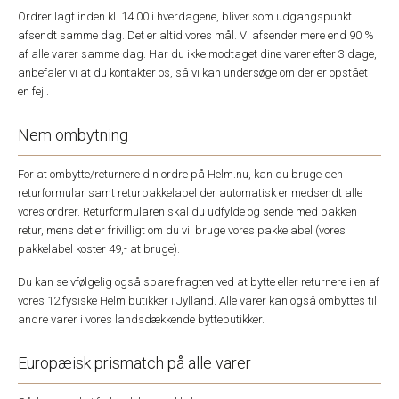
Ordrer lagt inden kl. 14.00 i hverdagene, bliver som udgangspunkt
afsendt samme dag. Det er altid vores mål. Vi afsender mere end 90 %
af alle varer samme dag. Har du ikke modtaget dine varer efter 3 dage,
anbefaler vi at du kontakter os, så vi kan undersøge om der er opstået
en fejl.
Nem ombytning
For at ombytte/returnere din ordre på Helm.nu, kan du bruge den
returformular samt returpakkelabel der automatisk er medsendt alle
vores ordrer. Returformularen skal du udfylde og sende med pakken
retur, mens det er frivilligt om du vil bruge vores pakkelabel (vores
pakkelabel koster 49,- at bruge).
Du kan selvfølgelig også spare fragten ved at bytte eller returnere i en af
vores 12 fysiske Helm butikker i Jylland. Alle varer kan også ombyttes til
andre varer i vores landsdækkende byttebutikker.
Europæisk prismatch på alle varer