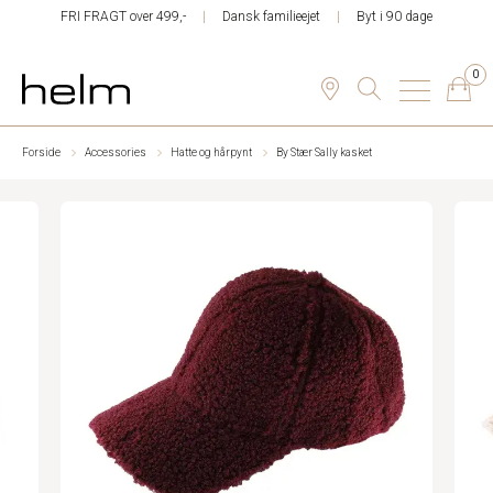
FRI FRAGT over 499,-
Dansk familieejet
Byt i 90 dage
0
Forside
Accessories
Hatte og hårpynt
By Stær Sally kasket