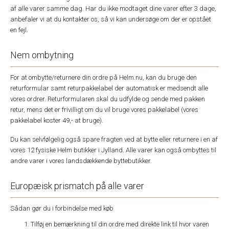
af alle varer samme dag. Har du ikke modtaget dine varer efter 3 dage,
anbefaler vi at du kontakter os, så vi kan undersøge om der er opstået
en fejl.
Nem ombytning
For at ombytte/returnere din ordre på Helm.nu, kan du bruge den
returformular samt returpakkelabel der automatisk er medsendt alle
vores ordrer. Returformularen skal du udfylde og sende med pakken
retur, mens det er frivilligt om du vil bruge vores pakkelabel (vores
pakkelabel koster 49,- at bruge).
Du kan selvfølgelig også spare fragten ved at bytte eller returnere i en af
vores 12 fysiske Helm butikker i Jylland. Alle varer kan også ombyttes til
andre varer i vores landsdækkende byttebutikker.
Europæisk prismatch på alle varer
Sådan gør du i forbindelse med køb
Tilføj en bemærkning til din ordre med direkte link til hvor varen