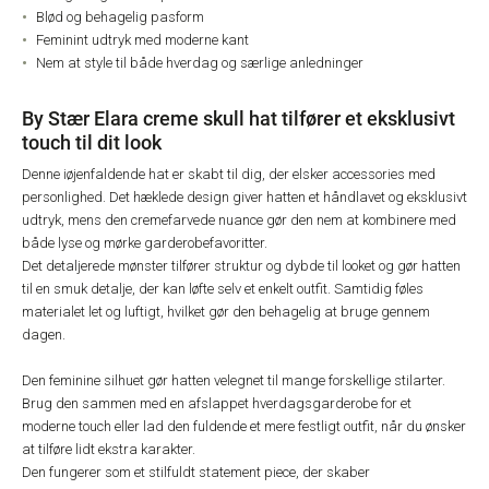
Blød og behagelig pasform
Feminint udtryk med moderne kant
Nem at style til både hverdag og særlige anledninger
By Stær Elara creme skull hat tilfører et eksklusivt
touch til dit look
Denne iøjenfaldende hat er skabt til dig, der elsker accessories med
personlighed. Det hæklede design giver hatten et håndlavet og eksklusivt
udtryk, mens den cremefarvede nuance gør den nem at kombinere med
både lyse og mørke garderobefavoritter.
Det detaljerede mønster tilfører struktur og dybde til looket og gør hatten
til en smuk detalje, der kan løfte selv et enkelt outfit. Samtidig føles
materialet let og luftigt, hvilket gør den behagelig at bruge gennem
dagen.
Den feminine silhuet gør hatten velegnet til mange forskellige stilarter.
Brug den sammen med en afslappet hverdagsgarderobe for et
moderne touch eller lad den fuldende et mere festligt outfit, når du ønsker
at tilføre lidt ekstra karakter.
Den fungerer som et stilfuldt statement piece, der skaber