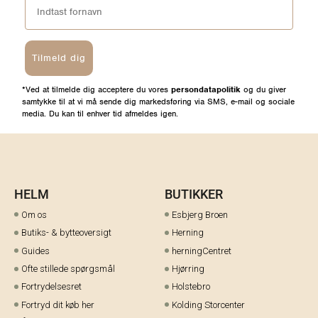
Tilmeld dig
*Ved at tilmelde dig acceptere du vores
persondatapolitik
og du giver
samtykke til at vi må sende dig markedsføring via SMS, e-mail og sociale
media. Du kan til enhver tid afmeldes igen.
HELM
BUTIKKER
Om os
Esbjerg Broen
Butiks- & bytteoversigt
Herning
Guides
herningCentret
Ofte stillede spørgsmål
Hjørring
Fortrydelsesret
Holstebro
Fortryd dit køb her
Kolding Storcenter