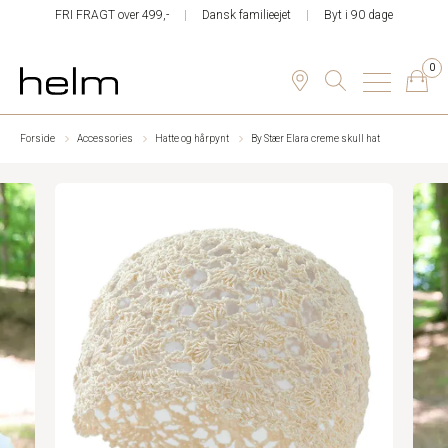
FRI FRAGT over 499,-
Dansk familieejet
Byt i 90 dage
0
Forside
Accessories
Hatte og hårpynt
By Stær Elara creme skull hat