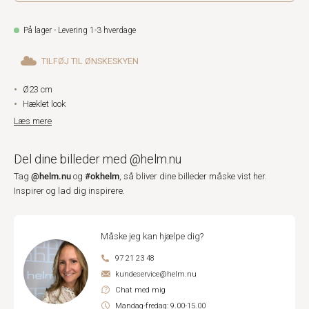
På lager - Levering 1-3 hverdage
TILFØJ TIL ØNSKESKYEN
Ø23 cm
Hæklet look
Læs mere
Del dine billeder med @helm.nu
@helm.nu
#okhelm
Tag
og
, så bliver dine billeder måske vist her.
Inspirer og lad dig inspirere.
Måske jeg kan hjælpe dig?
97 21 23 48
kundeservice@helm.nu
Chat med mig
Mandag-fredag: 9.00-15.00