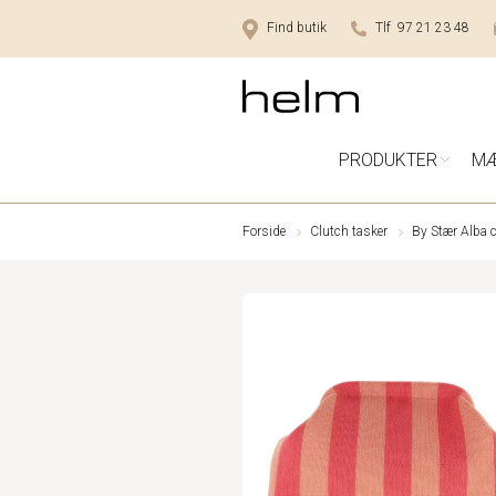
Find butik
Tlf 97 21 23 48
PRODUKTER
M
Forside
Clutch tasker
By Stær Alba 