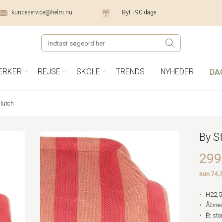
kundeservice@helm.nu
Byt i 90 dage
DA
ÆRKER
REJSE
SKOLE
TRENDS
NYHEDER
clutch
By S
299,
H22,5
Åbnes
Èt sto