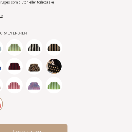
uges som clutch eller toilettaske
re
 KORAL/FERSKEN