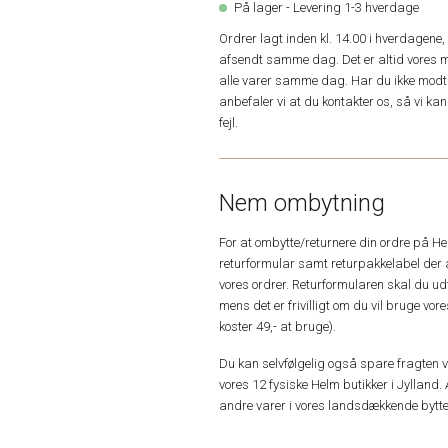
På lager - Levering 1-3 hverdage
Ordrer lagt inden kl. 14.00 i hverdagen
afsendt samme dag. Det er altid vores m
alle varer samme dag. Har du ikke modta
anbefaler vi at du kontakter os, så vi k
fejl.
Nem ombytning
For at ombytte/returnere din ordre på H
returformular samt returpakkelabel der 
vores ordrer. Returformularen skal du u
mens det er frivilligt om du vil bruge vo
koster 49,- at bruge).
Du kan selvfølgelig også spare fragten ved
vores 12 fysiske Helm butikker i Jylland. 
andre varer i vores landsdækkende bytte