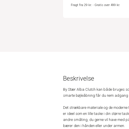
Fragt fra 29 kr. - Gratis over 499 kr.
Beskrivelse
By Stær Alba Clutch kan både bruges som
smarte bøjleåbning får du nem adgang til 
Det strækbare materiale og de moderne f
er ideel som en lille taske i din større tas
andre småting, du gerne vil have med p
bærer den i hånden eller under armen.