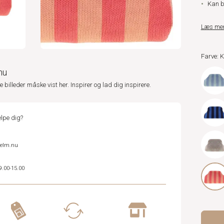
Kan br
Læs me
Farve:
nu
ne billeder måske vist her. Inspirer og lad dig inspirere.
lpe dig?
helm.nu
9.00-15.00