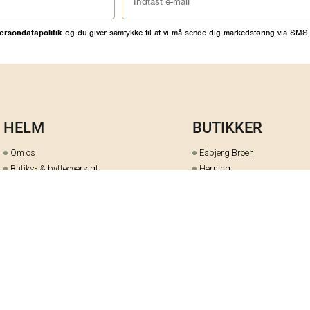
ersondatapolitik
og du giver samtykke til at vi må sende dig markedsføring via SMS,
HELM
BUTIKKER
Om os
Esbjerg Broen
Butiks- & bytteoversigt
Herning
Guides
herningCentret
Ofte stillede spørgsmål
Hjørring
Fortrydelsesret
Holstebro
Fortryd dit køb her
Kolding Storcenter
Åbningstider & events
Ringkøbing
Black Friday
Silkeborg
Ledige stillinger
Skive
Om cookies på helm.nu
Varde