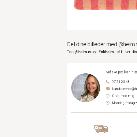
Del dine billeder med @helm.
@helm.nu
#okhelm
Tag
og
, så bliver di
Måske jeg kan hjæ
97 21 23 48
kundeservice@
Chat med mig
Mandag-fredag: 