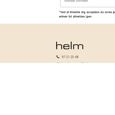
*Ved at tilmelde dig acceptere du vores
p
enhver tid afmeldes igen.
97 21 23 48
kundeservice@helm.nu
Mandag-fredag: 9.00-15.00
Helm I/S
CVR: 33739370