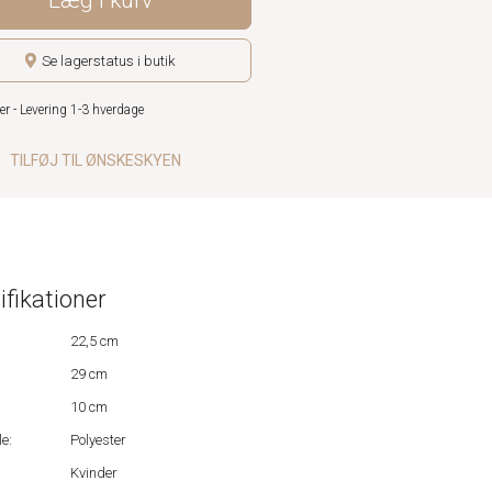
Læg i kurv
Se lagerstatus i butik
er - Levering 1-3 hverdage
TILFØJ TIL ØNSKESKYEN
ifikationer
22,5 cm
29 cm
10 cm
e:
Polyester
Kvinder