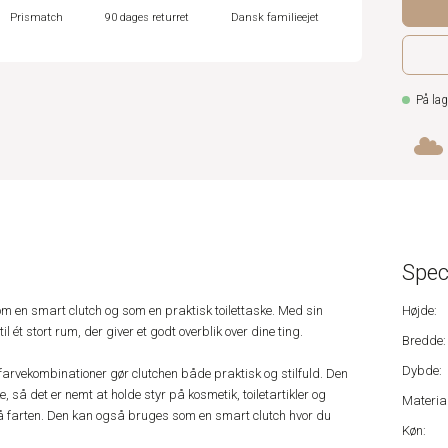
Prismatch
90 dages returret
Dansk familieejet
På lag
Spec
 en smart clutch og som en praktisk toilettaske. Med sin
Højde:
ét stort rum, der giver et godt overblik over dine ting.
Bredde:
Dybde:
arvekombinationer gør clutchen både praktisk og stilfuld. Den
ke, så det er nemt at holde styr på kosmetik, toiletartikler og
Material
å farten. Den kan også bruges som en smart clutch hvor du
Køn: