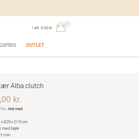
0
I alt:
0,00 kr.
GSPRIS
OUTLET
tær Alba clutch
00 kr.
 x B29 x D10 cm
 med bøjle
rt rum