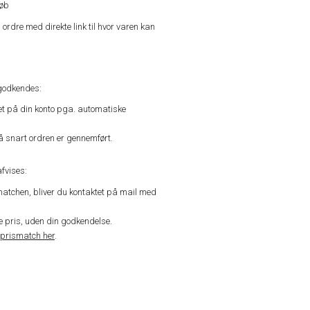
køb
n ordre med direkte link til hvor varen kan
godkendes:
vet på din konto pga. automatiske
å snart ordren er gennemført.
fvises:
matchen, bliver du kontaktet på mail med
de pris, uden din godkendelse.
prismatch her
.