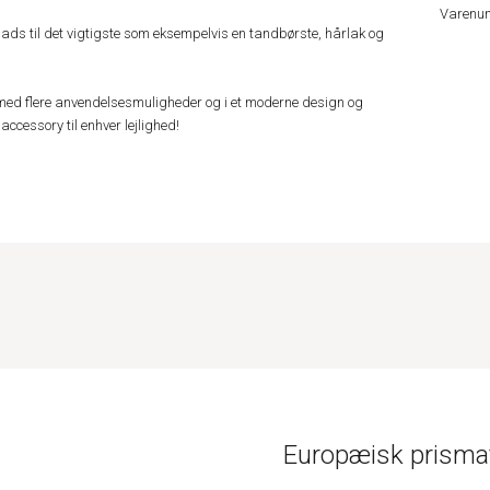
Varenu
plads til det vigtigste som eksempelvis en tandbørste, hårlak og
med flere anvendelsesmuligheder og i et moderne design og
accessory til enhver lejlighed!
Europæisk prismat