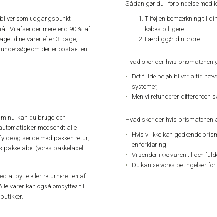
Sådan gør du i forbindelse med 
Tilføj en bemærkning til di
e, bliver som udgangspunkt
købes billigere
ål. Vi afsender mere end 90 % af
Færdiggør din ordre.
get dine varer efter 3 dage,
an undersøge om der er opstået en
Hvad sker der hvis prismatchen 
Det fulde beløb bliver altid hæ
systemer,
Men vi refunderer differencen s
elm.nu, kan du bruge den
Hvad sker der hvis prismatchen a
automatisk er medsendt alle
Hvis vi ikke kan godkende pris
dfylde og sende med pakken retur,
en forklaring.
res pakkelabel (vores pakkelabel
Vi sender ikke varen til den ful
Du kan se vores betingelser for
 at bytte eller returnere i en af
Alle varer kan også ombyttes til
butikker.