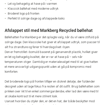
Let og behagelig at have på i varmen
Klassisk bøllehat med moderne udtryk
Broderet logo på fronten
Perfekt til solrige dage og afslappede looks
Afslappet stil med Markberg Recycled bøllehat
Bøllehatten fra Markberg er det oplagte valg, når du vil være stilfuld på
solrige dage. Den klassiske hat giver et afslappet udtryk, som passer til
alt fra strandture og ferier til hverdagslivet i byen.
Den er fremstillet i bomuld baseret på genanvendt plastik, hvilket giver
en let og behagelig kvalitet, der er rar at have på – selv når
temperaturen stiger. Samtidig er materialevalget med til at give hatten
et mere ansvarligt udgangspunkt uden at gå på kompromis med
komforten.
Det broderede logo på fronten tilføjer en diskret detalje, der fuldender
designet uden at tage fokus fra resten af dit outfit. Brug bøllehatten som
prikken over i’et til en enkel sommergarderobe, eller lad den være med til
at skabe kontrast til et mere stilrent look.
Uanset hvordan du styler den, er det en hat, der både beskytter mod