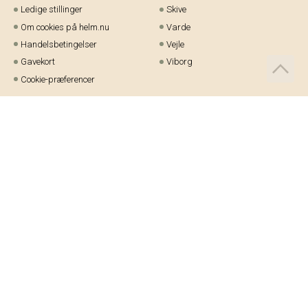
Ledige stillinger
Skive
Om cookies på helm.nu
Varde
Handelsbetingelser
Vejle
Gavekort
Viborg
Cookie-præferencer
Telefon:
97 21 23 48
Email:
kundeservice@helm.nu
Mandag-fredag: 9.00-15.00