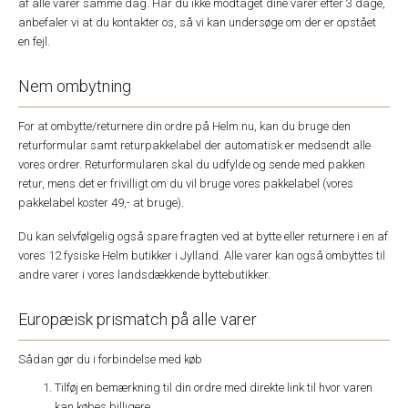
af alle varer samme dag. Har du ikke modtaget dine varer efter 3 dage,
anbefaler vi at du kontakter os, så vi kan undersøge om der er opstået
en fejl.
Nem ombytning
For at ombytte/returnere din ordre på Helm.nu, kan du bruge den
returformular samt returpakkelabel der automatisk er medsendt alle
vores ordrer. Returformularen skal du udfylde og sende med pakken
retur, mens det er frivilligt om du vil bruge vores pakkelabel (vores
pakkelabel koster 49,- at bruge).
Du kan selvfølgelig også spare fragten ved at bytte eller returnere i en af
vores 12 fysiske Helm butikker i Jylland. Alle varer kan også ombyttes til
andre varer i vores landsdækkende byttebutikker.
Europæisk prismatch på alle varer
Sådan gør du i forbindelse med køb
Tilføj en bemærkning til din ordre med direkte link til hvor varen
kan købes billigere