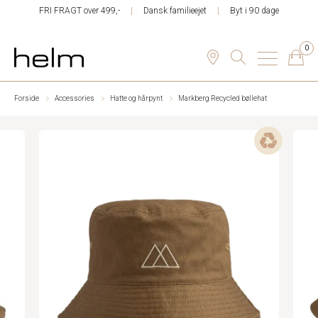
FRI FRAGT over 499,-
Dansk familieejet
Byt i 90 dage
0
Forside
Accessories
Hatte og hårpynt
Markberg Recycled bøllehat