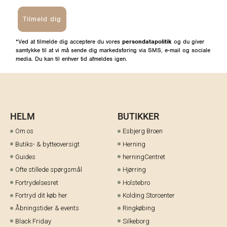
Tilmeld dig
*Ved at tilmelde dig acceptere du vores
persondatapolitik
og du giver
samtykke til at vi må sende dig markedsføring via SMS, e-mail og sociale
media. Du kan til enhver tid afmeldes igen.
HELM
BUTIKKER
Om os
Esbjerg Broen
Butiks- & bytteoversigt
Herning
Guides
herningCentret
Ofte stillede spørgsmål
Hjørring
Fortrydelsesret
Holstebro
Fortryd dit køb her
Kolding Storcenter
Åbningstider & events
Ringkøbing
Black Friday
Silkeborg