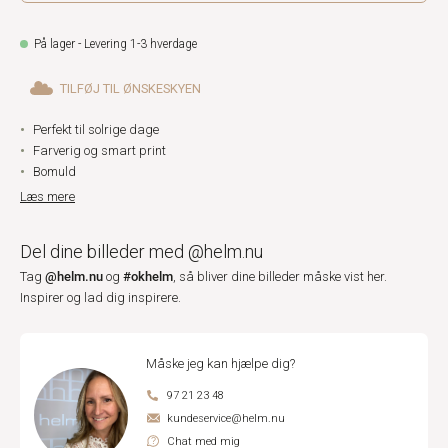
På lager - Levering 1-3 hverdage
TILFØJ TIL ØNSKESKYEN
Perfekt til solrige dage
Farverig og smart print
Bomuld
Læs mere
Del dine billeder med @helm.nu
@helm.nu
#okhelm
Tag
og
, så bliver dine billeder måske vist her.
Inspirer og lad dig inspirere.
Måske jeg kan hjælpe dig?
97 21 23 48
kundeservice@helm.nu
Chat med mig