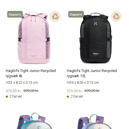
Dagspris
Dagspris
Haglöfs Tight Junior Recycled
Haglöfs Tight Junior Recycled
rygsæk 15L
rygsæk 8L
H39 x B26 x D13 cm
H33 x B22 x D13 cm
519,00 kr.
479,00 kr.
699,00 kr.
599,00 kr.
2 farver
2 farver