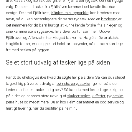
til et klassisk og ikonisk design, er en Fjällräven rygsæk, det helt rigtige
valg. Disse mini tasker fra Fjällräven kommer i det kendte tidsløse
design. De små Fjällräven,
Kånken mini rygsække
, kan broderes med
navn, så du kan personliggøre dit barns rygsæk. Med en
brodering
er
det nemmere for dit barn hurtigt at kunne kende forskel fra sin egen og
sine kammeraters rygsække, hvis de er på tur sammen. Udover
Fjällräven og Affenzahn har vi også tasker fra Haglöfs. De praktiske
Haglöfs tasker, er designet i et holdbart polyester, så dit barn kan lege
frit med tasken på ryggen.
Se et stort udvalg af tasker lige på siden
Fandt du uheldigvis ikke hvad du søgte her på siden? Så kan du i stedet
tage et kig på vores udvalg af
børnehaverygsække
lige her på siden.
Leder du efter en taske til dig selv? Så kan du med fordel tage et kig her
på siden og se vores store udvalg af
skuldertasker
,
kufferter
,
rygsække
,
penalhuse
og meget mere. Du er hos Helm garanteret en god service og
hurtigt levering, når du bestiller på helm.nu.