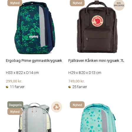
Nyhed
Nyhed
Ergobag Prime gymnastikrygsæk
Fjällräven Kånken mini rygsæk 7L
H33 x B22 x D14 cm
H29 x B20 x D13 cm
299,00 kr.
749,00 kr.
11 farver
25 farver
Dagspris
Nyhed
Nyhed