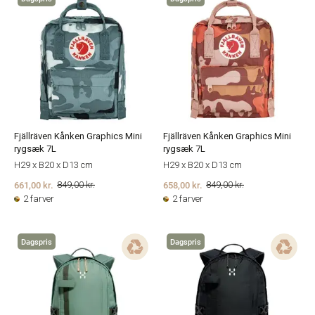
Fjällräven Kånken Graphics Mini
Fjällräven Kånken Graphics Mini
rygsæk 7L
rygsæk 7L
H29 x B20 x D13 cm
H29 x B20 x D13 cm
661,00 kr.
658,00 kr.
849,00 kr.
849,00 kr.
2 farver
2 farver
Dagspris
Dagspris