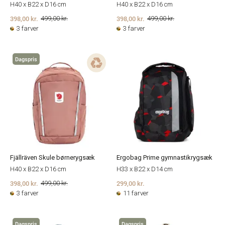
H40 x B22 x D16 cm
H40 x B22 x D16 cm
398,00 kr.
398,00 kr.
499,00 kr.
499,00 kr.
3 farver
3 farver
Dagspris
Fjällräven Skule børnerygsæk
Ergobag Prime gymnastikrygsæk
H40 x B22 x D16 cm
H33 x B22 x D14 cm
398,00 kr.
299,00 kr.
499,00 kr.
3 farver
11 farver
Dagspris
Dagspris