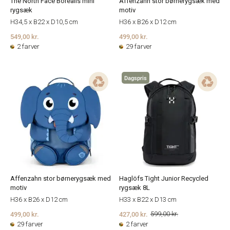
The North Face Borealis mini
Affenzahn stor børnerygsæk med
rygsæk
motiv
H34,5 x B22 x D10,5 cm
H36 x B26 x D12 cm
549,00 kr.
499,00 kr.
2 farver
29 farver
Dagspris
Affenzahn stor børnerygsæk med
Haglöfs Tight Junior Recycled
motiv
rygsæk 8L
H36 x B26 x D12 cm
H33 x B22 x D13 cm
499,00 kr.
427,00 kr.
599,00 kr.
29 farver
2 farver