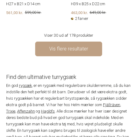
H27 x B21 x D14 cm
H39 x B25 x D22 cm
561,00 kr.
463,00 kr.
599,00 kr.
649,00 kr.
2 farver
Viser 30 ud af 178 produkter
Vis flere resultater
Find den ultimative turrygsæk
En god
rygsæk
, er en rygsæk med regulerbare skulderremme, så du kan
indstille den helt perfekt til dit barn. Derudover vil det være ekstra godt,
hvis rygsækken har et regulerbart brystspænde, så rygsækken sidder
ekstra godt på barnet. Vi har her hos Helm mærker som
Fjällräven
,
Trixie
,
Affenzahn
og
Haglöfs
. Alle disse mærker har hver især designet
deres bedste bud på hvad en god turrygsæk skal indeholde. Med en
turrygsæk kan man have ekstra tøj med, hvis vejret pludseligt skulle
skifte. En turrygsæk kan sagtens bruges til zoologisk have eller andre
små ture, så barnet selv har mulighed for at bære alle sine ting. Du kan