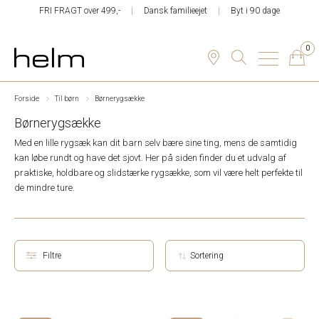
FRI FRAGT over 499,-
Dansk familieejet
Byt i 90 dage
0
Forside
Til børn
Børnerygsække
Børnerygsække
Med en lille rygsæk kan dit barn selv bære sine ting, mens de samtidig
kan løbe rundt og have det sjovt. Her på siden finder du et udvalg af
praktiske, holdbare og slidstærke rygsække, som vil være helt perfekte til
de mindre ture.
Filtre
Sortering