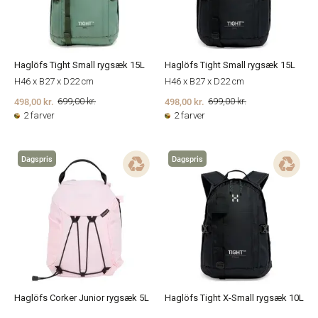
Haglöfs Tight Small rygsæk 15L
Haglöfs Tight Small rygsæk 15L
H46 x B27 x D22 cm
H46 x B27 x D22 cm
498,00 kr.
498,00 kr.
699,00 kr.
699,00 kr.
2 farver
2 farver
Dagspris
Dagspris
Haglöfs Corker Junior rygsæk 5L
Haglöfs Tight X-Small rygsæk 10L