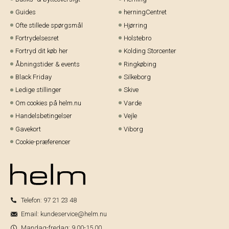
Guides
herningCentret
Ofte stillede spørgsmål
Hjørring
Fortrydelsesret
Holstebro
Fortryd dit køb her
Kolding Storcenter
Åbningstider & events
Ringkøbing
Black Friday
Silkeborg
Ledige stillinger
Skive
Om cookies på helm.nu
Varde
Handelsbetingelser
Vejle
Gavekort
Viborg
Cookie-præferencer
Telefon:
97 21 23 48
Email:
kundeservice@helm.nu
Mandag-fredag: 9.00-15.00