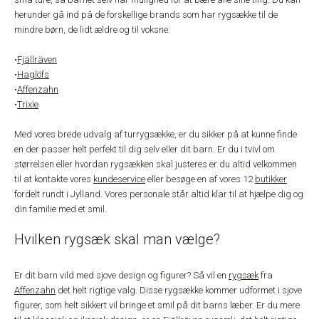
herunder gå ind på de forskellige brands som har rygsække til de
mindre børn, de lidt ældre og til voksne:
•
Fjällräven
•
Haglöfs
•
Affenzahn
•
Trixie
Med vores brede udvalg af turrygsække, er du sikker på at kunne finde
en der passer helt perfekt til dig selv eller dit barn. Er du i tvivl om
størrelsen eller hvordan rygsækken skal justeres er du altid velkommen
til at kontakte vores
kundeservice
eller besøge en af vores 12
butikker
fordelt rundt i Jylland. Vores personale står altid klar til at hjælpe dig og
din familie med et smil.
Hvilken rygsæk skal man vælge?
Er dit barn vild med sjove design og figurer? Så vil en
rygsæk
fra
Affenzahn
det helt rigtige valg. Disse rygsække kommer udformet i sjove
figurer, som helt sikkert vil bringe et smil på dit barns læber. Er du mere