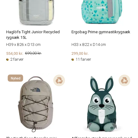
Haglöfs Tight Junior Recycled
Ergobag Prime gymnastikrygsæk
rygsæk 15L
H39 x B26 x D13 cm
H33 x B22 x D14 cm
554,00 kr.
299,00 kr.
699,00 kr.
2 farver
11 farver
Nyhed