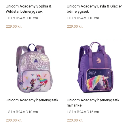
Unicorn Academy Sophia &
Unicorn Academy Layla & Glacier
Wildstar børnerygsæk
børnerygsæk
H31 x B24 x D10 cm
H31 x B24 x D10 cm
229,00 kr.
229,00 kr.
Unicorn Academy børnerygsæk
Unicorn Academy børnerygsæk
m/hanke
H31 x B24 x D10 cm
H31 x B24 x D15 cm
299,00 kr.
229,00 kr.