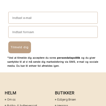
Tilmeld dig
*Ved at tilmelde dig acceptere du vores
persondatapolitik
og du giver
samtykke til at vi må sende dig markedsføring via SMS, e-mail og sociale
media. Du kan til enhver tid afmeldes igen.
HELM
BUTIKKER
Om os
Esbjerg Broen
Butiks- & bytteoversigt
Herning