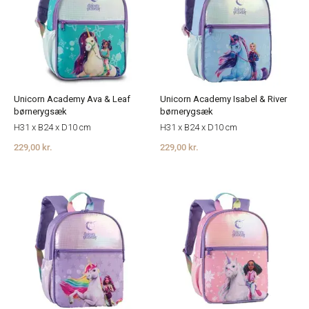
Unicorn Academy Ava & Leaf
Unicorn Academy Isabel & River
børnerygsæk
børnerygsæk
H31 x B24 x D10 cm
H31 x B24 x D10 cm
229,00 kr.
229,00 kr.