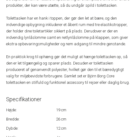
produkter, der kan være utætte, så du undgår spild i toilettasken.
Toilettasken har en hank i toppen, der gør den let at bære, og den
indvendige opbygning inkluderer et åbent rum med tre elastikstropper,
der holder dine toiletartikler sikkert på plads. Derudover er der en
indvendig lynlåslomme samt en netlynlåslomme på klappen, som giver
ekstra opbevaringsmuligheder og nem adgang til mindre genstande.
En praktisk krog til ophæng gør det muligt at hænge toilettasken op, så
den er let tilgængelig og sparer plads. Desuden er toilettasken
produceret af genanvendt polyester, hvilket gør den til et bæredygtigt
valg for miljøbevidste forbrugere. Samlet set er Björn Borg Core
toilettasken en stilfuld og funktionel accessory til rejser eller daglig brug.
Specifikationer
Højde:
19 cm
Bredde:
26 cm
Dybde:
12 cm