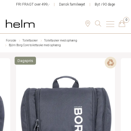
FRI FRAGT over 499,-
Dansk familieejet
Byt i 90 dage
0
Forside
Toilettasker
Toilettasker med ophæng
Björn Borg Core toilettaske med ophæng
Dagspris