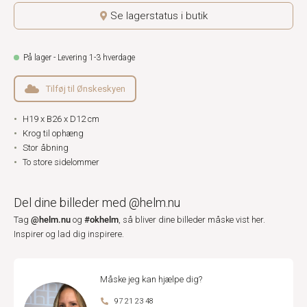
Se lagerstatus i butik
På lager - Levering 1-3 hverdage
Tilføj til Ønskeskyen
H19 x B26 x D12 cm
Krog til ophæng
Stor åbning
To store sidelommer
Del dine billeder med @helm.nu
@helm.nu
#okhelm
Tag
og
, så bliver dine billeder måske vist her.
Inspirer og lad dig inspirere.
Måske jeg kan hjælpe dig?
97 21 23 48