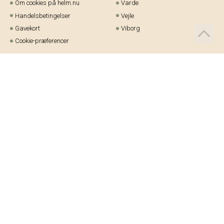
Om cookies på helm.nu
Varde
Handelsbetingelser
Vejle
Gavekort
Viborg
Cookie-præferencer
Telefon:
97 21 23 48
Email:
kundeservice@helm.nu
Mandag-fredag: 9.00-15.00