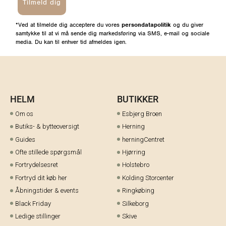
Tilmeld dig
*Ved at tilmelde dig acceptere du vores
persondatapolitik
og du giver
samtykke til at vi må sende dig markedsføring via SMS, e-mail og sociale
media. Du kan til enhver tid afmeldes igen.
HELM
BUTIKKER
Om os
Esbjerg Broen
Butiks- & bytteoversigt
Herning
Guides
herningCentret
Ofte stillede spørgsmål
Hjørring
Fortrydelsesret
Holstebro
Fortryd dit køb her
Kolding Storcenter
Åbningstider & events
Ringkøbing
Black Friday
Silkeborg
Ledige stillinger
Skive