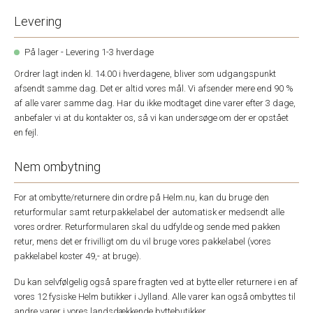
Levering
På lager - Levering 1-3 hverdage
Ordrer lagt inden kl. 14.00 i hverdagene, bliver som udgangspunkt
afsendt samme dag. Det er altid vores mål. Vi afsender mere end 90 %
af alle varer samme dag. Har du ikke modtaget dine varer efter 3 dage,
anbefaler vi at du kontakter os, så vi kan undersøge om der er opstået
en fejl.
Nem ombytning
For at ombytte/returnere din ordre på Helm.nu, kan du bruge den
returformular samt returpakkelabel der automatisk er medsendt alle
vores ordrer. Returformularen skal du udfylde og sende med pakken
retur, mens det er frivilligt om du vil bruge vores pakkelabel (vores
pakkelabel koster 49,- at bruge).
Du kan selvfølgelig også spare fragten ved at bytte eller returnere i en af
vores 12 fysiske Helm butikker i Jylland. Alle varer kan også ombyttes til
andre varer i vores landsdækkende byttebutikker.