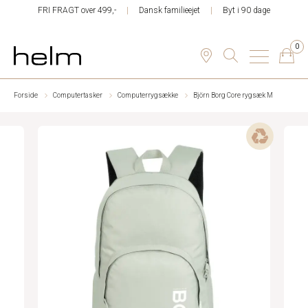
FRI FRAGT over 499,-
Dansk familieejet
Byt i 90 dage
0
Forside
Computertasker
Computerrygsække
Björn Borg Core rygsæk M