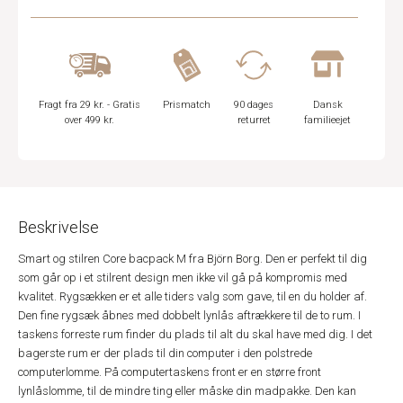
Fragt fra 29 kr. - Gratis
Prismatch
90 dages
Dansk
over 499 kr.
returret
familieejet
Beskrivelse
Smart og stilren Core bacpack M fra Björn Borg. Den er perfekt til dig
som går op i et stilrent design men ikke vil gå på kompromis med
kvalitet. Rygsækken er et alle tiders valg som gave, til en du holder af.
Den fine rygsæk åbnes med dobbelt lynlås aftrækkere til de to rum. I
taskens forreste rum finder du plads til alt du skal have med dig. I det
bagerste rum er der plads til din computer i den polstrede
computerlomme. På computertaskens front er en større front
lynlåslomme, til de mindre ting eller måske din madpakke. Den kan