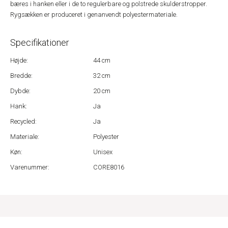
bæres i hanken eller i de to regulerbare og polstrede skulderstropper.
Rygsækken er produceret i genanvendt polyestermateriale.
Specifikationer
Højde:
44 cm
Bredde:
32 cm
Dybde:
20 cm
Hank:
Ja
Recycled:
Ja
Materiale:
Polyester
Køn:
Unisex
Varenummer:
CORE8016