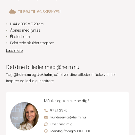
TILFØJ TIL ØNSKESKYEN
H44 x B32 x D20 cm
Åbnes med lynlås
Ét stort rum
Polstrede skulderstropper
Læs mere
Del dine billeder med @helm.nu
@helm.nu
#okhelm
Tag
og
, så bliver dine billeder måske vist her.
Inspirer og lad dig inspirere.
Måske jeg kan hjælpe dig?
97 21 23 48
kundeservice@helm.nu
Chat med mig
Mandag-fredag: 9.00-15.00