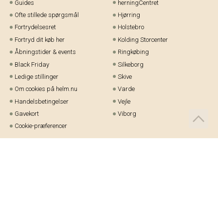
Guides
herningCentret
Ofte stillede spørgsmål
Hjørring
Fortrydelsesret
Holstebro
Fortryd dit køb her
Kolding Storcenter
Åbningstider & events
Ringkøbing
Black Friday
Silkeborg
Ledige stillinger
Skive
Om cookies på helm.nu
Varde
Handelsbetingelser
Vejle
Gavekort
Viborg
Cookie-præferencer
Telefon:
97 21 23 48
Email:
kundeservice@helm.nu
Mandag-fredag: 9.00-15.00