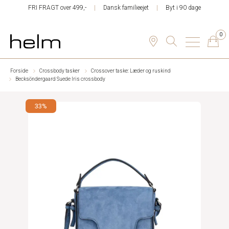
FRI FRAGT over 499,-
Dansk familieejet
Byt i 90 dage
0
Forside
Crossbody tasker
Crossover taske: Læder og ruskind
Becksöndergaard Suede Iris crossbody
33%