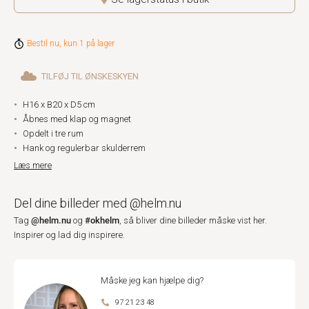
Bestil nu, kun 1 på lager
TILFØJ TIL ØNSKESKYEN
H16 x B20 x D5 cm
Åbnes med klap og magnet
Opdelt i tre rum
Hank og regulerbar skulderrem
Læs mere
Del dine billeder med @helm.nu
@helm.nu
#okhelm
Tag
og
, så bliver dine billeder måske vist her.
Inspirer og lad dig inspirere.
Måske jeg kan hjælpe dig?
97 21 23 48