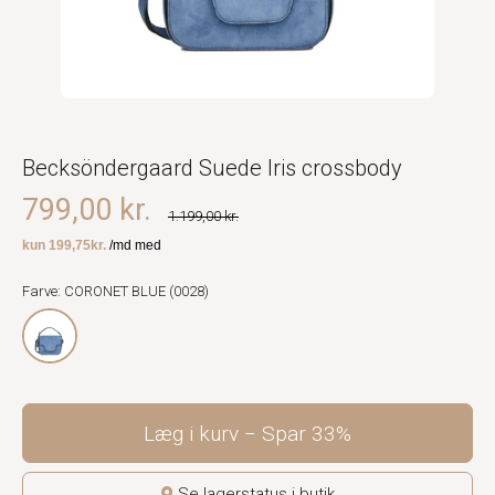
Becksöndergaard Suede Iris crossbody
799,00 kr.
1.199,00 kr.
Farve: CORONET BLUE (0028)
Læg i kurv
Spar
33%
Se lagerstatus i butik