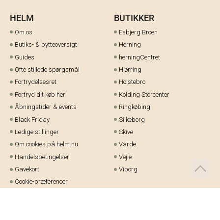
HELM
BUTIKKER
Om os
Esbjerg Broen
Butiks- & bytteoversigt
Herning
Guides
herningCentret
Ofte stillede spørgsmål
Hjørring
Fortrydelsesret
Holstebro
Fortryd dit køb her
Kolding Storcenter
Åbningstider & events
Ringkøbing
Black Friday
Silkeborg
Ledige stillinger
Skive
Om cookies på helm.nu
Varde
Handelsbetingelser
Vejle
Gavekort
Viborg
Cookie-præferencer