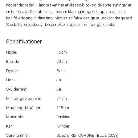
nødvendigheder. Håndtasken har et klassisk look og de sorte syninger er
en fin detalje. Den åbnes let med en klap og magnetknap, så du nemt
kan få adgang til dine ting. Med sit stilfulde design er Becksöndergaard
Suede Iris crossbody den perfekte tilføjelse til enhver garderobe.
Specifikationer
Højde:
16 cm
Bredde:
20 cm
Dybde:
5 cm
Hank:
Ja
Skulderrem:
Ja
Min længde på rem:
74 cm
Max længde på rem:
118 cm
Materiale:
Ruskind
Køn:
Kvinder
Varenummer:
SUEDE IRIS_CORONET BLUE (0028)