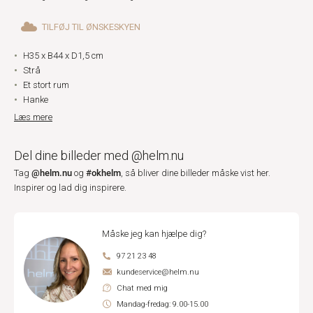
TILFØJ TIL ØNSKESKYEN
H35 x B44 x D1,5 cm
Strå
Et stort rum
Hanke
Læs mere
Del dine billeder med @helm.nu
@helm.nu
#okhelm
Tag
og
, så bliver dine billeder måske vist her.
Inspirer og lad dig inspirere.
Måske jeg kan hjælpe dig?
97 21 23 48
kundeservice@helm.nu
Chat med mig
Mandag-fredag: 9.00-15.00