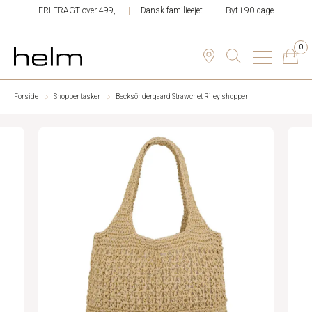
FRI FRAGT over 499,-
Dansk familieejet
Byt i 90 dage
0
Forside
Shopper tasker
Becksöndergaard Strawchet Riley shopper