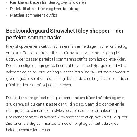
Kan bæres både i hånden og over skulderen
Perfekt til strand, ferie og hverdagsbrug
Matcher sommerens outfits
Becksöndergaard Strawchet Riley shopper – den
perfekte sommertaske
Riley shopperen er skabt til sommerens varme dage, hvor enkelthed og
er i fokus. Tasken er fremstillet i strå, hvilket giver et naturligt og let
udtryk, der passer perfekt til sommerens outfits som hør og lette kjoler.
Det rummelige design gør det nemt at have alt det vigtigste med – fra
solcreme og solbriller til en bog eller et ekstra lag tøj. Det store hovedrum
giver et godt overblik, så du hurtigt kan finde dine ting, uanset om du er
på stranden eller på vej gennem byen.
De solide hanke gør det muligt at bære tasken både i hånden og over
skulderen, så du kan tilpasse den til din dag. Samtidig gør det enkle
design, at tasken nemt kan styles op eller ned alt efter anledning.
Becksöndergaard Strawchet Riley shopper er et oplagt valg til dig, der
ønsker en alsidig sommertaske med et roligt og stilrent udtryk, der
holder sæson efter sæson.