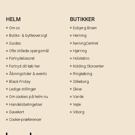
HELM
BUTIKKER
Om os
Esbjerg Broen
Butiks- & bytteoversigt
Herning
Guides
herningCentret
Ofte stillede spørgsmål
Hjørring
Fortrydelsesret
Holstebro
Fortryd dit køb her
Kolding Storcenter
Åbningstider & events
Ringkøbing
Black Friday
Silkeborg
Ledige stillinger
Skive
Om cookies på helm.nu
Varde
Handelsbetingelser
Vejle
Gavekort
Viborg
Cookie-præferencer