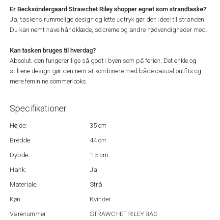
Er Becksöndergaard Strawchet Riley shopper egnet som strandtaske?
Ja, taskens rummelige design og lette udtryk gør den ideel til stranden.
Du kan nemt have håndklæde, solcreme og andre nødvendigheder med.
Kan tasken bruges til hverdag?
Absolut. den fungerer lige så godt i byen som på ferien. Det enkle og
stilrene design gør den nem at kombinere med både casual outfits og
mere feminine sommerlooks.
Specifikationer
Højde:
35 cm
Bredde:
44 cm
Dybde:
1,5 cm
Hank:
Ja
Materiale:
Strå
Køn:
Kvinder
Varenummer:
STRAWCHET RILEY BAG