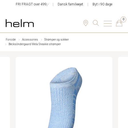
FRI FRAGT over 499,-
Dansk familieejet
Byt i 90 dage
0
Forside
Accessories
Strømper og sokker
Becksöndergaard Mela Sneakie strømper