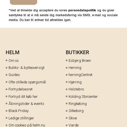
*Ved at tilmelde dig acceptere du vores
persondatapolitik
og du giver
samtykke til at vi må sende dig markedsføring via SMS, e-mail og sociale
media. Du kan til enhver tid afmeldes igen.
HELM
BUTIKKER
Om os
Esbjerg Broen
Butiks- & bytteoversigt
Herning
Guides
herningCentret
Ofte stillede spørgsmål
Hjørring
Fortrydelsesret
Holstebro
Fortryd dit køb her
Kolding Storcenter
Åbningstider & events
Ringkøbing
Black Friday
Silkeborg
Ledige stillinger
Skive
Om cookies på helm.nu
Varde