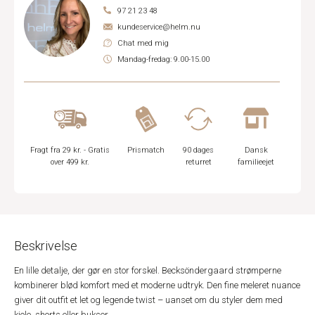
97 21 23 48
kundeservice@helm.nu
Chat med mig
Mandag-fredag: 9.00-15.00
Fragt fra 29 kr. - Gratis
Prismatch
90 dages
Dansk
over 499 kr.
returret
familieejet
Beskrivelse
En lille detalje, der gør en stor forskel. Becksöndergaard strømperne
kombinerer blød komfort med et moderne udtryk. Den fine meleret nuance
giver dit outfit et let og legende twist – uanset om du styler dem med
kjole, shorts eller bukser.