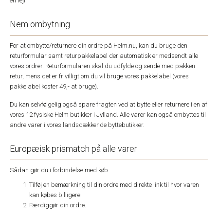
en fejl.
Nem ombytning
For at ombytte/returnere din ordre på Helm.nu, kan du bruge den
returformular samt returpakkelabel der automatisk er medsendt alle
vores ordrer. Returformularen skal du udfylde og sende med pakken
retur, mens det er frivilligt om du vil bruge vores pakkelabel (vores
pakkelabel koster 49,- at bruge).
Du kan selvfølgelig også spare fragten ved at bytte eller returnere i en af
vores 12 fysiske Helm butikker i Jylland. Alle varer kan også ombyttes til
andre varer i vores landsdækkende byttebutikker.
Europæisk prismatch på alle varer
Sådan gør du i forbindelse med køb
Tilføj en bemærkning til din ordre med direkte link til hvor varen
kan købes billigere
Færdiggør din ordre.