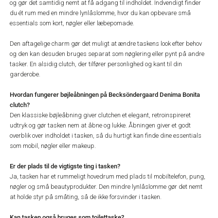
og gør det samtidig nemt at få adgang til indholdet. Indvendigt finder
du ét rum med en mindre lynlåslomme, hvor du kan opbevare små
essentials som kort, nøgler eller læbepomade.
Den aftagelige charm gør det muligt at ændre taskens look efter behov
og den kan desuden bruges separat som nøglering eller pynt på andre
tasker. En alsidig clutch, der tilfører personlighed og kant til din
garderobe.
Hvordan fungerer bøjleåbningen på Becksöndergaard Denima Bonita
clutch?
Den klassiske bøjleåbning giver clutchen et elegant, retroinspireret
udtryk og gør tasken nem at åbne og lukke. Åbningen giver et godt
overblik over indholdet i tasken, så du hurtigt kan finde dine essentials
som mobil, nøgler eller makeup.
Er der plads til de vigtigste ting i tasken?
Ja, tasken har et rummeligt hovedrum med plads til mobiltelefon, pung,
nøgler og små beautyprodukter. Den mindre lynlåslomme gør det nemt
at holde styr på småting, så de ikke forsvinder i tasken.
Kan tasken også bruges som toilettaske?