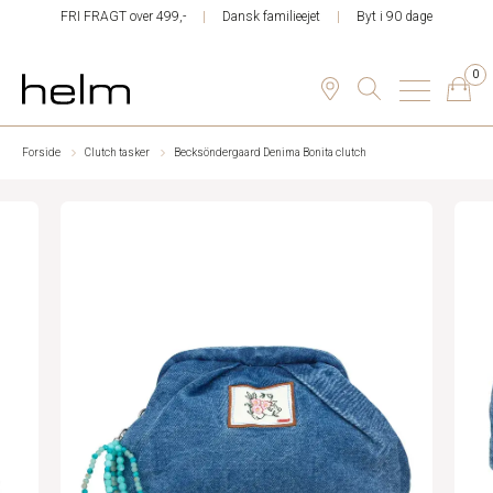
FRI FRAGT over 499,-
Dansk familieejet
Byt i 90 dage
0
Forside
Clutch tasker
Becksöndergaard Denima Bonita clutch