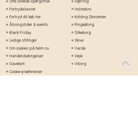
Ofte stillede spørgsmål
Hjørring
Fortrydelsesret
Holstebro
Fortryd dit køb her
Kolding Storcenter
Åbningstider & events
Ringkøbing
Black Friday
Silkeborg
Ledige stillinger
Skive
Om cookies på helm.nu
Varde
Handelsbetingelser
Vejle
Gavekort
Viborg
Cookie-præferencer
Telefon:
97 21 23 48
Email:
kundeservice@helm.nu
Mandag-fredag: 9.00-15.00