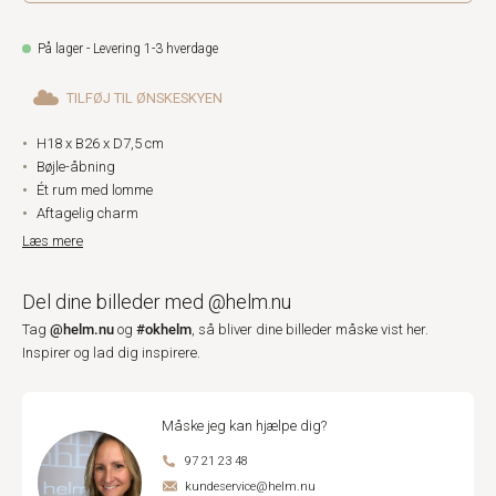
På lager - Levering 1-3 hverdage
TILFØJ TIL ØNSKESKYEN
H18 x B26 x D7,5 cm
Bøjle-åbning
Ét rum med lomme
Aftagelig charm
Læs mere
Del dine billeder med @helm.nu
@helm.nu
#okhelm
Tag
og
, så bliver dine billeder måske vist her.
Inspirer og lad dig inspirere.
Måske jeg kan hjælpe dig?
97 21 23 48
kundeservice@helm.nu