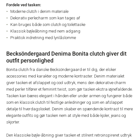
Fordele ved tasken:
Moderne clutch i denim materiale
Dekorativ perlecharm som kan tages af
Kan bruges både som clutch og toilettaske
Klassisk bøjleåbning med nem adgang
Praktisk indretning med lynlåslomme
Becksöndergaard Denima Bonita clutch giver dit
outfit personlighed
Bonita clutch fra danske Becksöndergaard er til dig, der elsker
accessories med karakter og moderne kontraster. Denim materialet
giver tasken et afslappet og cool udtryk, mens den dekorative charm
med perler tilfører et feminint twist, som gør tasken ekstra iøjnefaldende.
Tasken kan bæres elegant i hånden eller under armen og fungerer både
som en klassisk clutch til festlige anledninger og som en afslappet
detalje til hverdagslooket. Denim skaber en spændende kontrast til mere
elegante outfits og gør tasken nem at style med både kjoler, jeans og
skjorter.
Den klassiske bøjle-åbning giver tasken et stilrent retroinspireret udtryk