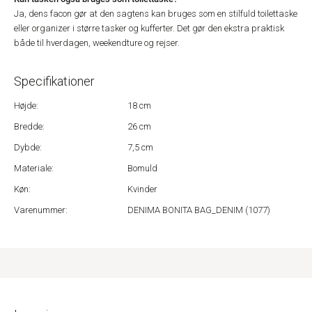
Ja, dens facon gør at den sagtens kan bruges som en stilfuld toilettaske
eller organizer i større tasker og kufferter. Det gør den ekstra praktisk
både til hverdagen, weekendture og rejser.
Specifikationer
Højde:
18 cm
Bredde:
26 cm
Dybde:
7,5 cm
Materiale:
Bomuld
Køn:
Kvinder
Varenummer:
DENIMA BONITA BAG_DENIM (1077)