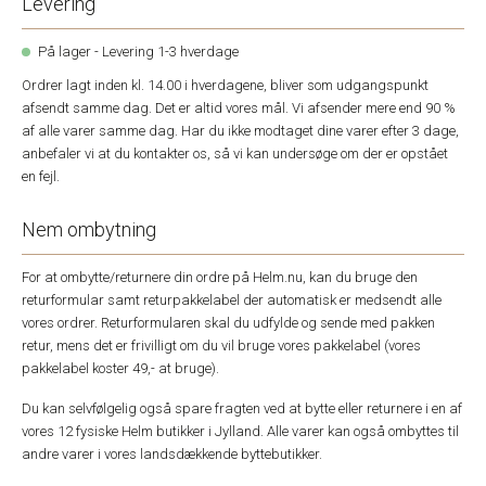
Levering
På lager - Levering 1-3 hverdage
Ordrer lagt inden kl. 14.00 i hverdagene, bliver som udgangspunkt
afsendt samme dag. Det er altid vores mål. Vi afsender mere end 90 %
af alle varer samme dag. Har du ikke modtaget dine varer efter 3 dage,
anbefaler vi at du kontakter os, så vi kan undersøge om der er opstået
en fejl.
Nem ombytning
For at ombytte/returnere din ordre på Helm.nu, kan du bruge den
returformular samt returpakkelabel der automatisk er medsendt alle
vores ordrer. Returformularen skal du udfylde og sende med pakken
retur, mens det er frivilligt om du vil bruge vores pakkelabel (vores
pakkelabel koster 49,- at bruge).
Du kan selvfølgelig også spare fragten ved at bytte eller returnere i en af
vores 12 fysiske Helm butikker i Jylland. Alle varer kan også ombyttes til
andre varer i vores landsdækkende byttebutikker.