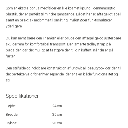
Som en ekstra bonus medfølger en lille kosmetikpung i gennemsigtig
plastik, der er perfekt til mindre genstande. Låget har et aftageligt spejl
samt en praktisk netlomme til småting, hvilket øger funktionaliteten
yderligere.
Du kan nemt bære den i hanken eller bruge den aftagelige og justerbare
skulderrem for komfortabel transport. Den smarte trolleystrap på
bagsiden gør det muligt at fastgøre den til din kuffert, når du er på
farten.
Den stilfulde og holdbare konstruktion af Snowball beautybox gør den til
det perfekte valg for enhver rejsende, der ønsker både funktionalitet og
stil.
Specifikationer
Højde:
24 cm
Bredde:
35 cm
Dybde:
23 cm