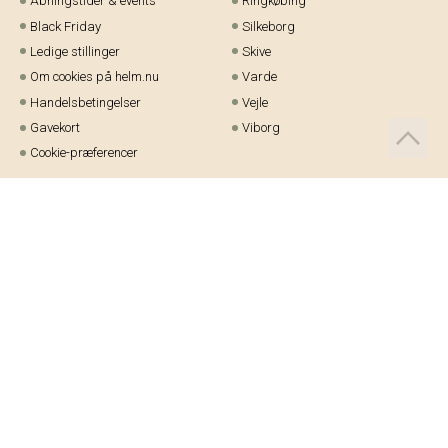
Åbningstider & events
Ringkøbing
Black Friday
Silkeborg
Ledige stillinger
Skive
Om cookies på helm.nu
Varde
Handelsbetingelser
Vejle
Gavekort
Viborg
Cookie-præferencer
Telefon:
97 21 23 48
Email:
kundeservice@helm.nu
Mandag-fredag: 9.00-15.00