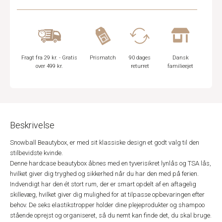
Fragt fra 29 kr. - Gratis
Prismatch
90 dages
Dansk
over 499 kr.
returret
familieejet
Beskrivelse
Snowball Beautybox, er med sit klassiske design et godt valg til den
stilbevidste kvinde.
Denne hardcase beautybox åbnes med en tyverisikret lynlås og TSA lås,
hvilket giver dig tryghed og sikkerhed når du har den med på ferien.
Indvendigt har den ét stort rum, der er smart opdelt af en aftagelig
skillevæg, hvilket giver dig mulighed for at tilpasse opbevaringen efter
behov. De seks elastikstropper holder dine plejeprodukter og shampoo
stående oprejst og organiseret, så du nemt kan finde det, du skal bruge.