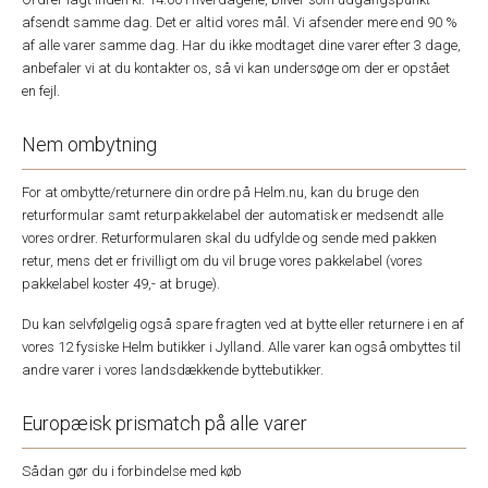
afsendt samme dag. Det er altid vores mål. Vi afsender mere end 90 %
af alle varer samme dag. Har du ikke modtaget dine varer efter 3 dage,
anbefaler vi at du kontakter os, så vi kan undersøge om der er opstået
en fejl.
Nem ombytning
For at ombytte/returnere din ordre på Helm.nu, kan du bruge den
returformular samt returpakkelabel der automatisk er medsendt alle
vores ordrer. Returformularen skal du udfylde og sende med pakken
retur, mens det er frivilligt om du vil bruge vores pakkelabel (vores
pakkelabel koster 49,- at bruge).
Du kan selvfølgelig også spare fragten ved at bytte eller returnere i en af
vores 12 fysiske Helm butikker i Jylland. Alle varer kan også ombyttes til
andre varer i vores landsdækkende byttebutikker.
Europæisk prismatch på alle varer
Sådan gør du i forbindelse med køb