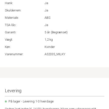
Hank:
Ja
Skulderrem:
Ja
Materiale:
ABS
TSA lås:
Ja
Garanti:
5 år (Begrænset)
Vægt:
1,2 kg
Køn:
Kvinder
Varenummer:
A52335_MILKY
Levering
På lager - Levering 1-3 hverdage
Ordrer lagt inden kl. 14.00 i hverdagene, bliver som udgangspunkt