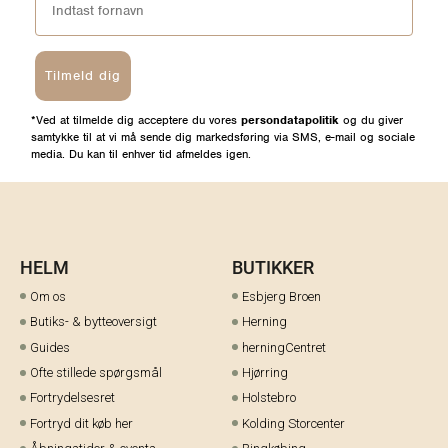
Tilmeld dig
*Ved at tilmelde dig acceptere du vores
persondatapolitik
og du giver
samtykke til at vi må sende dig markedsføring via SMS, e-mail og sociale
media. Du kan til enhver tid afmeldes igen.
HELM
BUTIKKER
Om os
Esbjerg Broen
Butiks- & bytteoversigt
Herning
Guides
herningCentret
Ofte stillede spørgsmål
Hjørring
Fortrydelsesret
Holstebro
Fortryd dit køb her
Kolding Storcenter