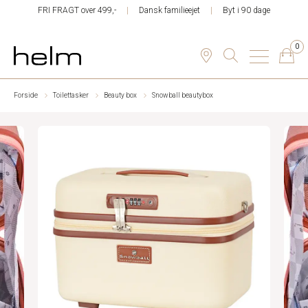
FRI FRAGT over 499,-
Dansk familieejet
Byt i 90 dage
0
Forside
Toilettasker
Beauty box
Snowball beautybox