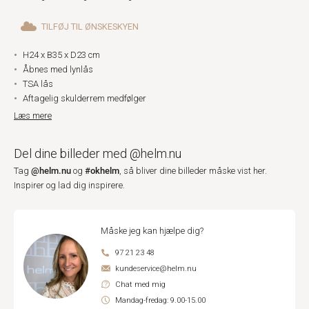
TILFØJ TIL ØNSKESKYEN
H24 x B35 x D23 cm
Åbnes med lynlås
TSA lås
Aftagelig skulderrem medfølger
Læs mere
Del dine billeder med @helm.nu
@helm.nu
#okhelm
Tag
og
, så bliver dine billeder måske vist her.
Inspirer og lad dig inspirere.
Måske jeg kan hjælpe dig?
97 21 23 48
kundeservice@helm.nu
Chat med mig
Mandag-fredag: 9.00-15.00