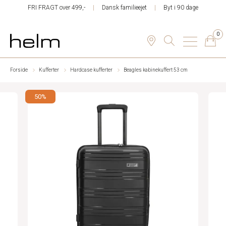
FRI FRAGT over 499,-
Dansk familieejet
Byt i 90 dage
0
Forside
Kufferter
Hardcase kufferter
Beagles kabinekuffert 53 cm
50%