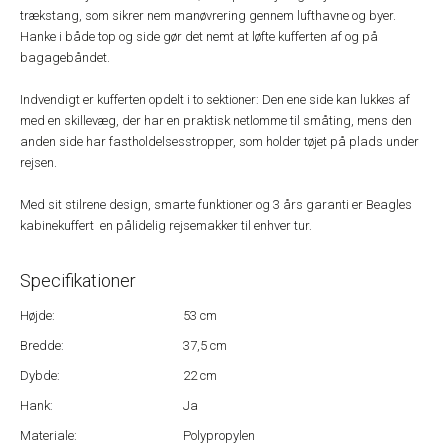
trækstang, som sikrer nem manøvrering gennem lufthavne og byer.
Hanke i både top og side gør det nemt at løfte kufferten af og på
bagagebåndet.
Indvendigt er kufferten opdelt i to sektioner: Den ene side kan lukkes af
med en skillevæg, der har en praktisk netlomme til småting, mens den
anden side har fastholdelsesstropper, som holder tøjet på plads under
rejsen.
Med sit stilrene design, smarte funktioner og 3 års garanti er Beagles
kabinekuffert en pålidelig rejsemakker til enhver tur.
Specifikationer
Højde:
53 cm
Bredde:
37,5 cm
Dybde:
22 cm
Hank:
Ja
Materiale:
Polypropylen