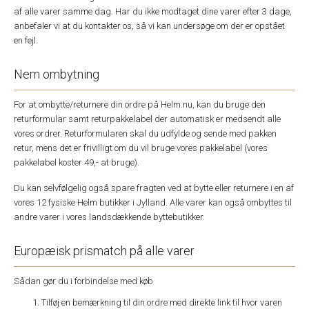
af alle varer samme dag. Har du ikke modtaget dine varer efter 3 dage,
anbefaler vi at du kontakter os, så vi kan undersøge om der er opstået
en fejl.
Nem ombytning
For at ombytte/returnere din ordre på Helm.nu, kan du bruge den
returformular samt returpakkelabel der automatisk er medsendt alle
vores ordrer. Returformularen skal du udfylde og sende med pakken
retur, mens det er frivilligt om du vil bruge vores pakkelabel (vores
pakkelabel koster 49,- at bruge).
Du kan selvfølgelig også spare fragten ved at bytte eller returnere i en af
vores 12 fysiske Helm butikker i Jylland. Alle varer kan også ombyttes til
andre varer i vores landsdækkende byttebutikker.
Europæisk prismatch på alle varer
Sådan gør du i forbindelse med køb
Tilføj en bemærkning til din ordre med direkte link til hvor varen