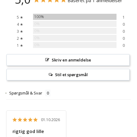
Baseret på 1 anmeldelser
100%
5 ★
1
0%
4 ★
0
0%
3 ★
0
0%
2 ★
0
0%
1 ★
0
Skriv en anmeldelse
Stil et spørgsmål
Spørgsmål & Svar
01.10.2026
rigtig god lille