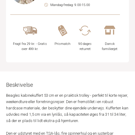
Mandag-fredag: 9.00-15.00
Fragt fra 29 kr. - Gratis
Prismatch
90 dages
Dansk
over 499 kr.
returret
familieejet
Beskrivelse
Beagles kabinekuffert 53 cm er en praktisk trolley - perfekt til korte rejser,
weekendture eller forretningsrejser. Den er fremstillet i en robust
hardcase materiale, der beskytter dine ejendele undervejs. Kufferten kan
udvides med 1,5 cm via en lynlås, så kapaciteten øges fra 31 til 34 liter,
så der er plads til lidt ekstra på hjemturen.
Den er udstyret med en TSA-lås, fire spinnerhjul og en justerbar