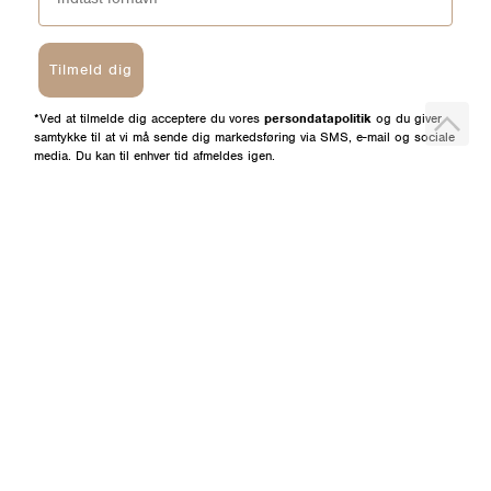
Tilmeld dig
*Ved at tilmelde dig acceptere du vores
persondatapolitik
og du giver
samtykke til at vi må sende dig markedsføring via SMS, e-mail og sociale
media. Du kan til enhver tid afmeldes igen.
HELM
BUTIKKER
Om os
Esbjerg Broen
Butiks- & bytteoversigt
Herning
Guides
herningCentret
Ofte stillede spørgsmål
Hjørring
Fortrydelsesret
Holstebro
Fortryd dit køb her
Kolding Storcenter
Åbningstider & events
Ringkøbing