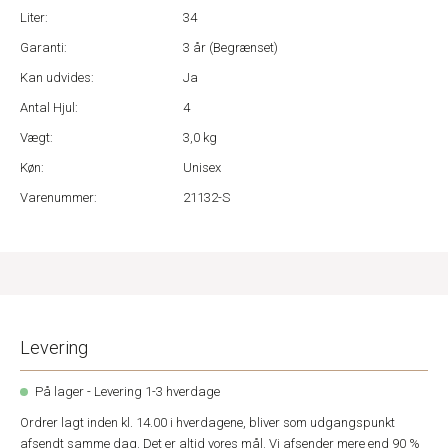
Liter:
34
Garanti:
3 år (Begrænset)
Kan udvides:
Ja
Antal Hjul:
4
Vægt:
3,0 kg
Køn:
Unisex
Varenummer:
21132-S
Levering
På lager - Levering 1-3 hverdage
Ordrer lagt inden kl. 14.00 i hverdagene, bliver som udgangspunkt
afsendt samme dag. Det er altid vores mål. Vi afsender mere end 90 %