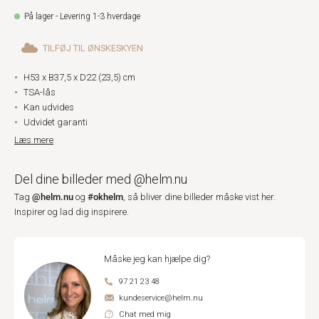
På lager - Levering 1-3 hverdage
TILFØJ TIL ØNSKESKYEN
H53 x B37,5 x D22 (23,5) cm
TSA-lås
Kan udvides
Udvidet garanti
Læs mere
Del dine billeder med @helm.nu
@helm.nu
#okhelm
Tag
og
, så bliver dine billeder måske vist her.
Inspirer og lad dig inspirere.
Måske jeg kan hjælpe dig?
97 21 23 48
kundeservice@helm.nu
Chat med mig