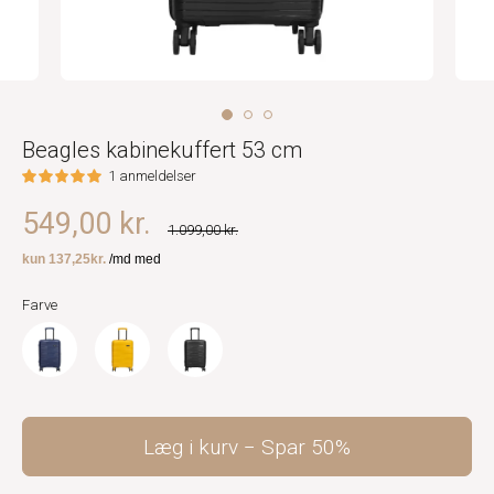
Beagles kabinekuffert 53 cm
1 anmeldelser
549,00 kr.
1.099,00 kr.
Farve
Læg i kurv
Spar
50%