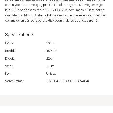
er den yderst rummelig og praktisk til alle slags indkøb. Vognen vejer
kun 1,9 kg og taskens mål er H56 x B36 x D22 cm, mens hjulene har en
diameter på 14 cm. Scala indkøbsvognen er det perfekte valg for enhver,
der ønsker en pålidelig og praktisk vogn til deres daglige gøremål.
Specifikationer
Højde:
101 cm
Bredde:
45,5 cm
Dybde:
22 cm
Vægt:
1,9 kg
Køn:
Unisex
Varenummer:
112-004_HERA SORT-GRÅ(84)