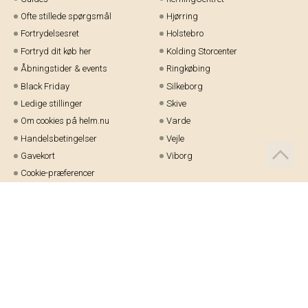
Ofte stillede spørgsmål
Hjørring
Fortrydelsesret
Holstebro
Fortryd dit køb her
Kolding Storcenter
Åbningstider & events
Ringkøbing
Black Friday
Silkeborg
Ledige stillinger
Skive
Om cookies på helm.nu
Varde
Handelsbetingelser
Vejle
Gavekort
Viborg
Cookie-præferencer
Telefon:
97 21 23 48
Email:
kundeservice@helm.nu
Mandag-fredag: 9.00-15.00