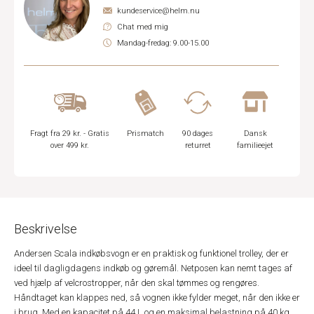
kundeservice@helm.nu
Chat med mig
Mandag-fredag: 9.00-15.00
Fragt fra 29 kr. - Gratis
Prismatch
90 dages
Dansk
over 499 kr.
returret
familieejet
Beskrivelse
Andersen Scala indkøbsvogn er en praktisk og funktionel trolley, der er
ideel til dagligdagens indkøb og gøremål. Netposen kan nemt tages af
ved hjælp af velcrostropper, når den skal tømmes og rengøres.
Håndtaget kan klappes ned, så vognen ikke fylder meget, når den ikke er
i brug. Med en kapacitet på 44 L og en maksimal belastning på 40 kg,