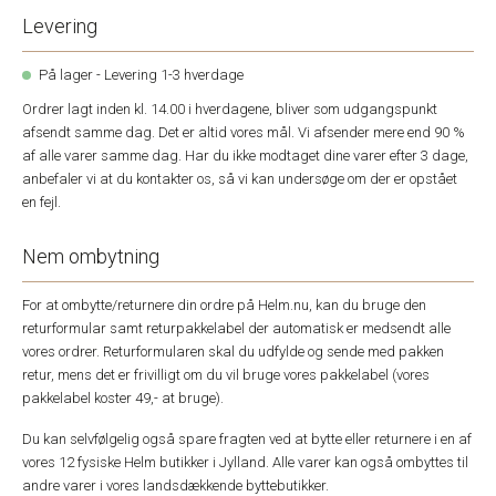
Levering
På lager - Levering 1-3 hverdage
Ordrer lagt inden kl. 14.00 i hverdagene, bliver som udgangspunkt
afsendt samme dag. Det er altid vores mål. Vi afsender mere end 90 %
af alle varer samme dag. Har du ikke modtaget dine varer efter 3 dage,
anbefaler vi at du kontakter os, så vi kan undersøge om der er opstået
en fejl.
Nem ombytning
For at ombytte/returnere din ordre på Helm.nu, kan du bruge den
returformular samt returpakkelabel der automatisk er medsendt alle
vores ordrer. Returformularen skal du udfylde og sende med pakken
retur, mens det er frivilligt om du vil bruge vores pakkelabel (vores
pakkelabel koster 49,- at bruge).
Du kan selvfølgelig også spare fragten ved at bytte eller returnere i en af
vores 12 fysiske Helm butikker i Jylland. Alle varer kan også ombyttes til
andre varer i vores landsdækkende byttebutikker.