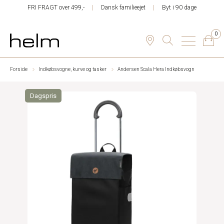
FRI FRAGT over 499,-
Dansk familieejet
Byt i 90 dage
0
Forside
Indkøbsvogne, kurve og tasker
Andersen Scala Hera Indkøbsvogn
Dagspris