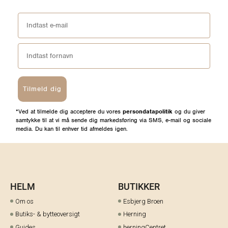
Tilmeld dig
*Ved at tilmelde dig acceptere du vores
persondatapolitik
og du giver
samtykke til at vi må sende dig markedsføring via SMS, e-mail og sociale
media. Du kan til enhver tid afmeldes igen.
HELM
BUTIKKER
Om os
Esbjerg Broen
Butiks- & bytteoversigt
Herning
Guides
herningCentret