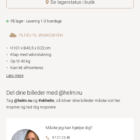
Se lagerstatus i butik
På lager - Levering 1-3 hverdage
TILFØJ TIL ØNSKESKYEN
H101 x B45,5 x D22 cm
Klap med velcrolukning
Op til 40 kg
Kan let afmonteres
Læs mere
Del dine billeder med @helm.nu
@helm.nu
#okhelm
Tag
og
, så bliver dine billeder måske vist her.
Inspirer og lad dig inspirere.
Måske jeg kan hjælpe dig?
97 21 23 48