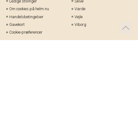
Ledige stillinger
Skive
Om cookies på helm.nu
Varde
Handelsbetingelser
Vejle
Gavekort
Viborg
Cookie-præferencer
Telefon:
97 21 23 48
Email:
kundeservice@helm.nu
Mandag-fredag: 9.00-15.00