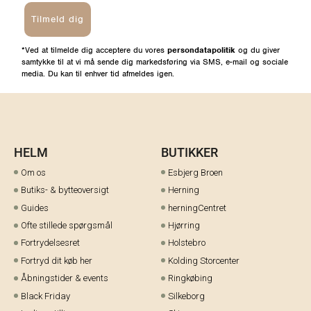
Tilmeld dig
*Ved at tilmelde dig acceptere du vores
persondatapolitik
og du giver
samtykke til at vi må sende dig markedsføring via SMS, e-mail og sociale
media. Du kan til enhver tid afmeldes igen.
HELM
BUTIKKER
Om os
Esbjerg Broen
Butiks- & bytteoversigt
Herning
Guides
herningCentret
Ofte stillede spørgsmål
Hjørring
Fortrydelsesret
Holstebro
Fortryd dit køb her
Kolding Storcenter
Åbningstider & events
Ringkøbing
Black Friday
Silkeborg