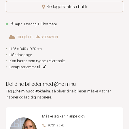
Se lagerstatus i butik
På lager - Levering 1-3 hverdage
TILFØJ TIL ØNSKESKYEN
H25 x B40 x D20 cm
Håndbagage
Kan bæres som rygsæk eller taske
Computerlomme til 14"
Del dine billeder med @helm.nu
@helm.nu
#okhelm
Tag
og
, så bliver dine billeder måske vist her.
Inspirer og lad dig inspirere.
Måske jeg kan hjælpe dig?
97 21 23 48