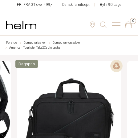
FRI FRAGT over 499,-
Dansk familieejet
Byt i 90 dage
0
Forside
Computertasker
Computerrygsække
American Tourister Take2Cabin taske
Dagspris