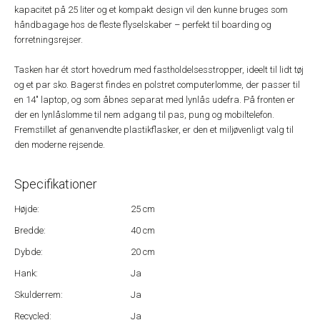
kapacitet på 25 liter og et kompakt design vil den kunne bruges som
håndbagage hos de fleste flyselskaber – perfekt til boarding og
forretningsrejser.
Tasken har ét stort hovedrum med fastholdelsesstropper, ideelt til lidt tøj
og et par sko. Bagerst findes en polstret computerlomme, der passer til
en 14" laptop, og som åbnes separat med lynlås udefra. På fronten er
der en lynlåslomme til nem adgang til pas, pung og mobiltelefon.
Fremstillet af genanvendte plastikflasker, er den et miljøvenligt valg til
den moderne rejsende.
Specifikationer
Højde:
25 cm
Bredde:
40 cm
Dybde:
20 cm
Hank:
Ja
Skulderrem:
Ja
Recycled:
Ja