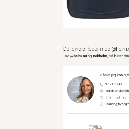
Del dine billeder med @helm.
@helm.nu
#okhelm
Tag
og
, så bliver di
Måske jeg kan hjæ
97 21 23 48
kundeservice@
Chat med mig
Mandag-fredag: 