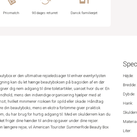
Prismatch
90 dages returret
Dansk familieejet
Spec
ybox er den ultimative rejseledsager til enhver eventyrlysten
Højde:
ngning kan du let hænge beautyboksen på bagsiden af ​​en dør
Bredde:
giver dig nem adgang til dine toiletartikler, uanset hvor du er. En
Dybde:
t indhold, mens den indvendige organisering hjælper med at
it, hvilket minimerer risikoen for spild eller skade. Håndtag
Hank:
ære din beautyboks, mens en ekstra forlomme giver praktisk
Skulder
m, du har brug for hurtig adgang til. Med en skulderrem kan du
et frigør dine hænder til andre opgaver under dine rejser.
Material
en længere rejse, vil American Tourister SummerRide Beauty Box
Liter: