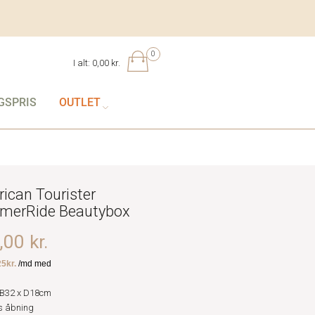
0
I alt:
0,00 kr.
GSPRIS
OUTLET
ican Tourister
erRide Beautybox
00 kr.
B32 x D18cm
s åbning