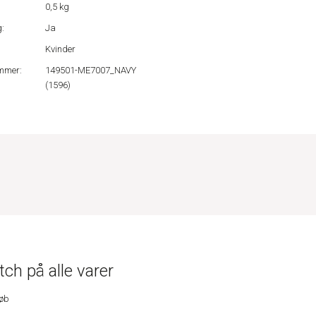
0,5 kg
:
Ja
Kvinder
mmer:
149501-ME7007_NAVY
(1596)
ch på alle varer
køb