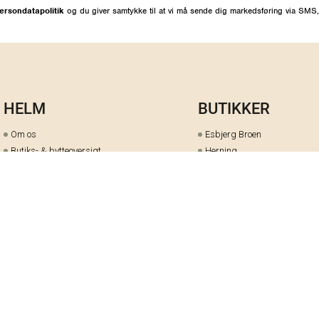
ersondatapolitik
og du giver samtykke til at vi må sende dig markedsføring via SMS,
HELM
BUTIKKER
Om os
Esbjerg Broen
Butiks- & bytteoversigt
Herning
Guides
herningCentret
Ofte stillede spørgsmål
Hjørring
Fortrydelsesret
Holstebro
Fortryd dit køb her
Kolding Storcenter
Åbningstider & events
Ringkøbing
Black Friday
Silkeborg
Ledige stillinger
Skive
Om cookies på helm.nu
Varde
Handelsbetingelser
Vejle
Gavekort
Viborg