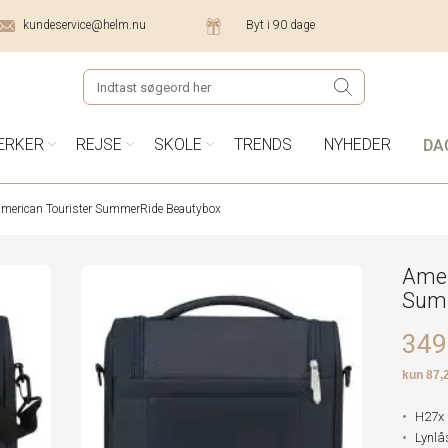
kundeservice@helm.nu
Byt i 90 dage
DA
ÆRKER
REJSE
SKOLE
TRENDS
NYHEDER
merican Tourister SummerRide Beautybox
Amer
Summ
349,
H27x 
Lynlå