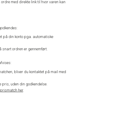
n ordre med direkte link til hvor varen kan
godkendes:
vet på din konto pga. automatiske
å snart ordren er gennemført.
fvises:
matchen, bliver du kontaktet på mail med
de pris, uden din godkendelse.
prismatch her
.