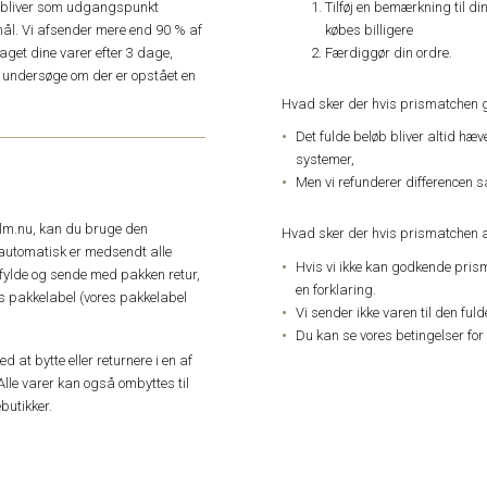
Tilføj en bemærkning til di
e, bliver som udgangspunkt
købes billigere
ål. Vi afsender mere end 90 % af
Færdiggør din ordre.
get dine varer efter 3 dage,
an undersøge om der er opstået en
Hvad sker der hvis prismatchen 
Det fulde beløb bliver altid hæ
systemer,
Men vi refunderer differencen s
elm.nu, kan du bruge den
Hvad sker der hvis prismatchen a
automatisk er medsendt alle
Hvis vi ikke kan godkende pris
dfylde og sende med pakken retur,
en forklaring.
res pakkelabel (vores pakkelabel
Vi sender ikke varen til den ful
Du kan se vores betingelser for
 at bytte eller returnere i en af
Alle varer kan også ombyttes til
butikker.