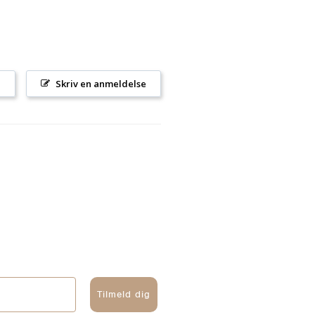
l
Skriv en anmeldelse
Tilmeld dig