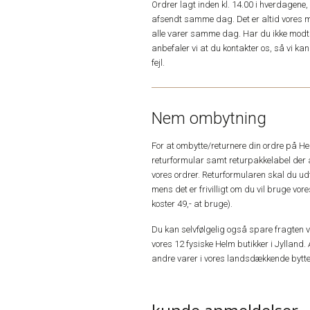
Ordrer lagt inden kl. 14.00 i hverdagen
afsendt samme dag. Det er altid vores m
alle varer samme dag. Har du ikke modta
anbefaler vi at du kontakter os, så vi k
fejl.
Nem ombytning
For at ombytte/returnere din ordre på H
returformular samt returpakkelabel der 
vores ordrer. Returformularen skal du u
mens det er frivilligt om du vil bruge vo
koster 49,- at bruge).
Du kan selvfølgelig også spare fragten ved
vores 12 fysiske Helm butikker i Jylland. 
andre varer i vores landsdækkende bytte