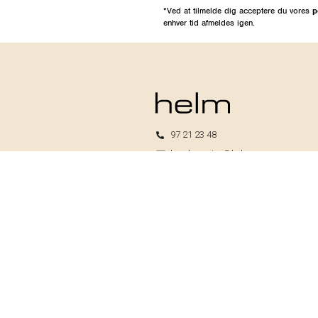
*Ved at tilmelde dig acceptere du vores
p
enhver tid afmeldes igen.
97 21 23 48
kundeservice@helm.nu
Mandag-fredag: 9.00-15.00
Helm I/S
CVR: 33739370