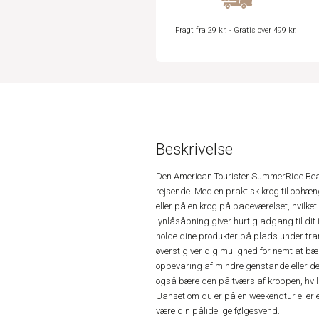
Fragt fra 29 kr. - Gratis over 499 kr.
Beskrivelse
Den American Tourister SummerRide Beaut
rejsende. Med en praktisk krog til ophæ
eller på en krog på badeværelset, hvilket 
lynlåsåbning giver hurtig adgang til di
holde dine produkter på plads under trans
øverst giver dig mulighed for nemt at b
opbevaring af mindre genstande eller de
også bære den på tværs af kroppen, hvilk
Uanset om du er på en weekendtur eller 
være din pålidelige følgesvend.