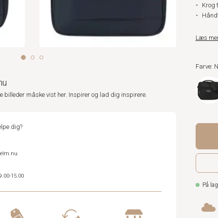
Krog 
Håndt
Læs me
Farve: 
nu
ne billeder måske vist her. Inspirer og lad dig inspirere.
lpe dig?
helm.nu
9.00-15.00
På lag