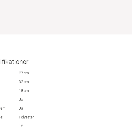
ifikationer
27 cm
32 cm
18 cm
Ja
rem:
Ja
e:
Polyester
15