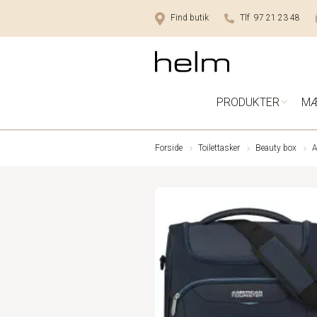
Find butik
Tlf 97 21 23 48
PRODUKTER
M
Forside
Toilettasker
Beauty box
A