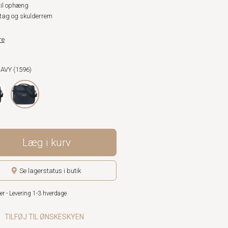
til ophæng
ag og skulderrem
re
NAVY (1596)
Læg i kurv
Se lagerstatus i butik
er - Levering 1-3 hverdage
TILFØJ TIL ØNSKESKYEN