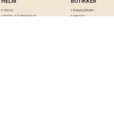
HELM
BUTIKKER
Om os
Esbjerg Broen
Butiks- & bytteoversigt
Herning
Guides
herningCentret
Ofte stillede spørgsmål
Hjørring
Fortrydelsesret
Holstebro
Fortryd dit køb her
Kolding Storcenter
Åbningstider & events
Ringkøbing
Black Friday
Silkeborg
Ledige stillinger
Skive
Om cookies på helm.nu
Varde
Handelsbetingelser
Vejle
Gavekort
Viborg
Cookie-præferencer