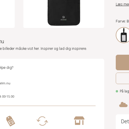
Læs me
Farve: 
nu
ne billeder måske vist her. Inspirer og lad dig inspirere.
lpe dig?
helm.nu
På lag
9.00-15.00
Det