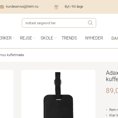
kundeservice@helm.nu
Byt i 90 dage
DA
ÆRKER
REJSE
SKOLE
TRENDS
NYHEDER
mus kuffertmæke
Adax
kuff
89,0
Rem 
Klar 