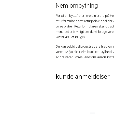
Nem ombytning
For at ombytte/returnere din ordre på H
returformular samt returpakkelabel der 
vores ordrer. Returformularen skal du u
mens det er frivilligt om du vil bruge vo
koster 49,- at bruge).
Du kan selvfølgelig også spare fragten ved
vores 12 fysiske Helm butikker i Jylland. 
andre varer i vores landsdækkende bytte
kunde anmeldelser