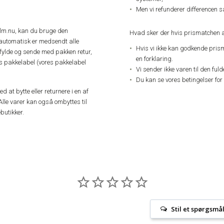
Men vi refunderer differencen s
elm.nu, kan du bruge den
Hvad sker der hvis prismatchen a
automatisk er medsendt alle
Hvis vi ikke kan godkende pris
dfylde og sende med pakken retur,
en forklaring.
res pakkelabel (vores pakkelabel
Vi sender ikke varen til den ful
Du kan se vores betingelser for
 at bytte eller returnere i en af
Alle varer kan også ombyttes til
butikker.
Stil et spørgsmå