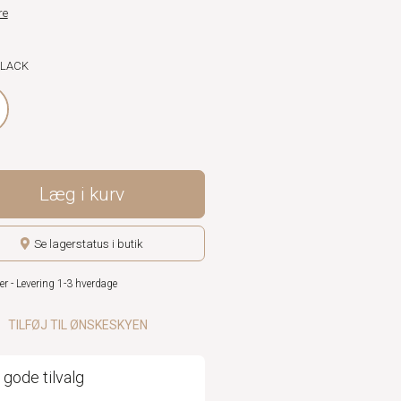
re
BLACK
Læg i kurv
Se lagerstatus i butik
er - Levering 1-3 hverdage
TILFØJ TIL ØNSKESKYEN
 gode tilvalg