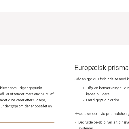
Europæisk prismat
Sådan gør du i forbindelse med 
Tilføj en bemærkning til di
e, bliver som udgangspunkt
købes billigere
ål. Vi afsender mere end 90 % af
Færdiggør din ordre.
get dine varer efter 3 dage,
an undersøge om der er opstået en
Hvad sker der hvis prismatchen 
Det fulde beløb bliver altid hæ
systemer,