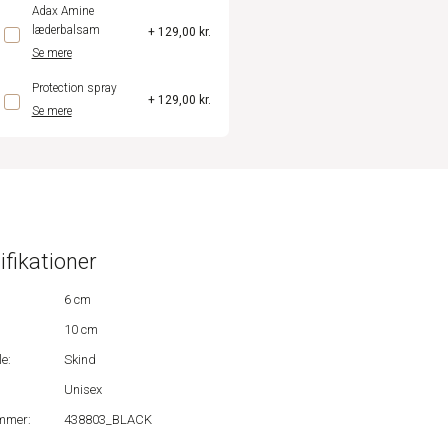
Adax Amine
læderbalsam
+ 129,00 kr.
Se mere
Protection spray
+ 129,00 kr.
Se mere
ifikationer
6 cm
10 cm
e:
Skind
Unisex
mmer:
438803_BLACK