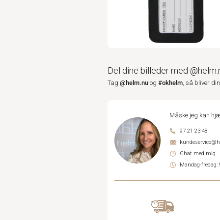
Del dine billeder med @helm.
@helm.nu
#okhelm
Tag
og
, så bliver di
Måske jeg kan hjæ
97 21 23 48
kundeservice@
Chat med mig
Mandag-fredag: 