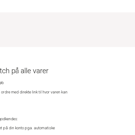
ch på alle varer
køb
n ordre med direkte link til hvor varen kan
godkendes:
vet på din konto pga. automatiske