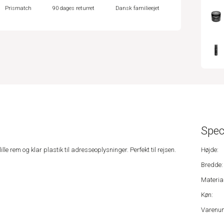
Prismatch
90 dages returret
Dansk familieejet
Spec
e rem og klar plastik til adresseoplysninger. Perfekt til rejsen.
Højde:
Bredde:
Material
Køn:
Varenu