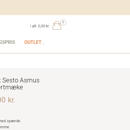
0
I alt:
0,00 kr.
GSPRIS
OUTLET
 Sesto Asmus
ertmæke
0 kr.
med spænde
lomme