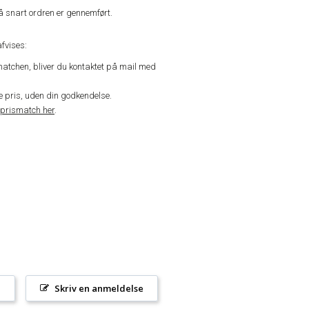
å snart ordren er gennemført.
fvises:
matchen, bliver du kontaktet på mail med
de pris, uden din godkendelse.
prismatch her
.
l
Skriv en anmeldelse