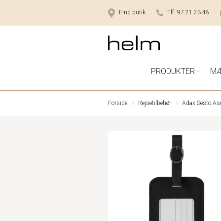
Find butik
Tlf 97 21 23 48
PRODUKTER
M
Forside
Rejsetilbehør
Adax Sesto As