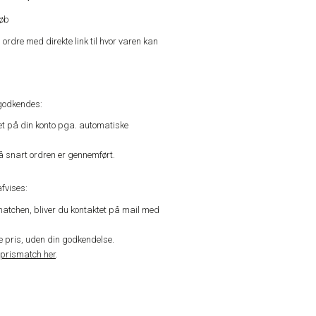
køb
n ordre med direkte link til hvor varen kan
godkendes:
vet på din konto pga. automatiske
å snart ordren er gennemført.
fvises:
matchen, bliver du kontaktet på mail med
de pris, uden din godkendelse.
prismatch her
.