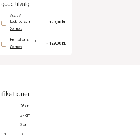
 gode tilvalg
Adax Amine
læderbalsam
+ 129,00 kr.
Se mere
Protection spray
+ 129,00 kr.
Se mere
ifikationer
26 cm
37 cm
3 cm
rem:
Ja