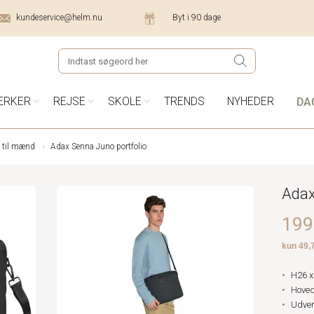
kundeservice@helm.nu
Byt i 90 dage
DA
ÆRKER
REJSE
SKOLE
TRENDS
NYHEDER
 til mænd
Adax Senna Juno portfolio
Adax
199,
H26 x
Hoved
Udven