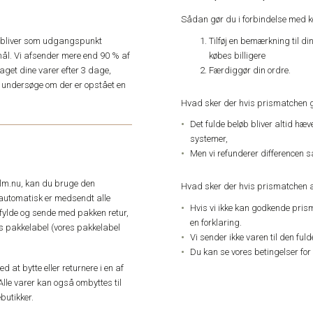
Sådan gør du i forbindelse med 
Tilføj en bemærkning til di
e, bliver som udgangspunkt
købes billigere
ål. Vi afsender mere end 90 % af
Færdiggør din ordre.
get dine varer efter 3 dage,
an undersøge om der er opstået en
Hvad sker der hvis prismatchen 
Det fulde beløb bliver altid hæ
systemer,
Men vi refunderer differencen s
elm.nu, kan du bruge den
Hvad sker der hvis prismatchen a
automatisk er medsendt alle
Hvis vi ikke kan godkende pris
dfylde og sende med pakken retur,
en forklaring.
res pakkelabel (vores pakkelabel
Vi sender ikke varen til den ful
Du kan se vores betingelser for
 at bytte eller returnere i en af
Alle varer kan også ombyttes til
butikker.