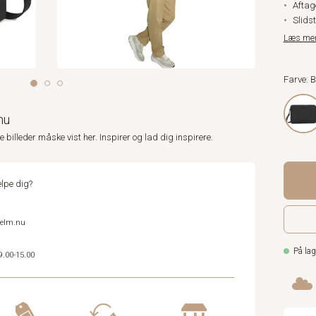
Aftag
Slids
Læs me
Farve: 
nu
ne billeder måske vist her. Inspirer og lad dig inspirere.
lpe dig?
helm.nu
På lag
9.00-15.00