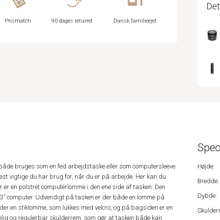
Det
Prismatch
90 dages returret
Dansk familieejet
Spec
 både bruges som en fed arbejdstaske eller som computersleeve.
Højde:
mest vigtige du har brug for, når du er på arbejde. Her kan du
Bredde:
 er en polstret computerlomme i den ene side af tasken. Den
Dybde:
13” computer. Udvendigt på tasken er der både en lomme på
 der en stiklomme, som lukkes med velcro, og på bagsiden er en
Skulder
ig og regulerbar skulderrem, som gør at tasken både kan