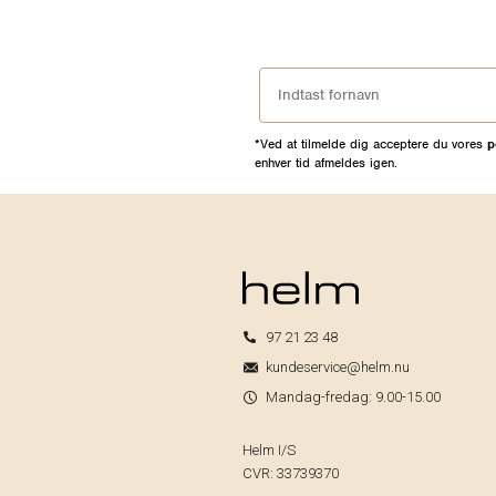
*Ved at tilmelde dig acceptere du vores
p
enhver tid afmeldes igen.
97 21 23 48
kundeservice@helm.nu
Mandag-fredag: 9.00-15.00
Helm I/S
CVR: 33739370