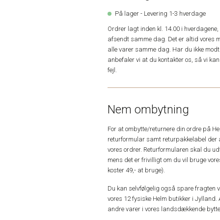
På lager - Levering 1-3 hverdage
Ordrer lagt inden kl. 14.00 i hverdagen
afsendt samme dag. Det er altid vores m
alle varer samme dag. Har du ikke modta
anbefaler vi at du kontakter os, så vi k
fejl.
Nem ombytning
For at ombytte/returnere din ordre på H
returformular samt returpakkelabel der 
vores ordrer. Returformularen skal du u
mens det er frivilligt om du vil bruge vo
koster 49,- at bruge).
Du kan selvfølgelig også spare fragten ved
vores 12 fysiske Helm butikker i Jylland. 
andre varer i vores landsdækkende bytte