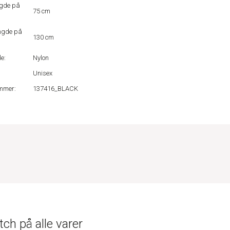
gde på
75 cm
ngde på
130 cm
e:
Nylon
Unisex
mmer:
137416_BLACK
ch på alle varer