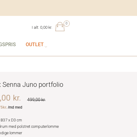
0
I alt:
0,00 kr.
GSPRIS
OUTLET
 Senna Juno portfolio
00 kr.
499,00 kr.
 B37 x D3 cm
rum med polstret computerlomme
dige lommer