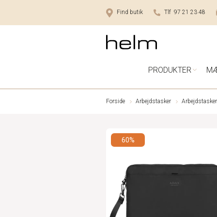
Find butik
Tlf 97 21 23 48
PRODUKTER
M
Forside
Arbejdstasker
Arbejdstasker
60%