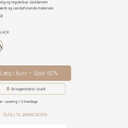
elig og regulerbar skulderrem
tærkt og vandafvisende materiale
re
BLACK
Læg i kurv
Spar
60%
Se lagerstatus i butik
er - Levering 1-3 hverdage
TILFØJ TIL ØNSKESKYEN