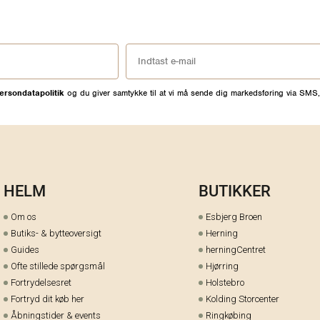
ersondatapolitik
og du giver samtykke til at vi må sende dig markedsføring via SMS,
HELM
BUTIKKER
Om os
Esbjerg Broen
Butiks- & bytteoversigt
Herning
Guides
herningCentret
Ofte stillede spørgsmål
Hjørring
Fortrydelsesret
Holstebro
Fortryd dit køb her
Kolding Storcenter
Åbningstider & events
Ringkøbing