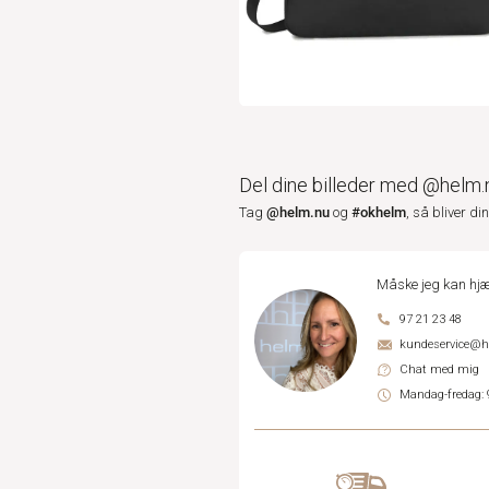
Del dine billeder med @helm.
@helm.nu
#okhelm
Tag
og
, så bliver di
Måske jeg kan hjæ
97 21 23 48
kundeservice@
Chat med mig
Mandag-fredag: 