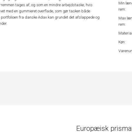
Min læn
rremmen tages af, og som en mindre arbejdstaske, hvis
rem:
lavet med en gummieret overflade, som gør tasken både
 portfolioen fra danske Adax kan grundet det afslappede og
Max læ
nder.
rem:
Material
Køn:
Varenu
Europæisk prismat