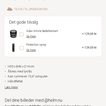
TILFØJ TIL ØNSKESKYEN
Det gode tilvalg
Adax Amine læderbalsam
+ 129,00 kr.
Se mere
Protection spray
+ 129,00 kr.
Se mere
H30 x B46 x D14 cm
Åbnes med lynlås
Kan rumme en 15,6" computer
Håndflettet
Læs mere
Del dine billeder med @helm.nu