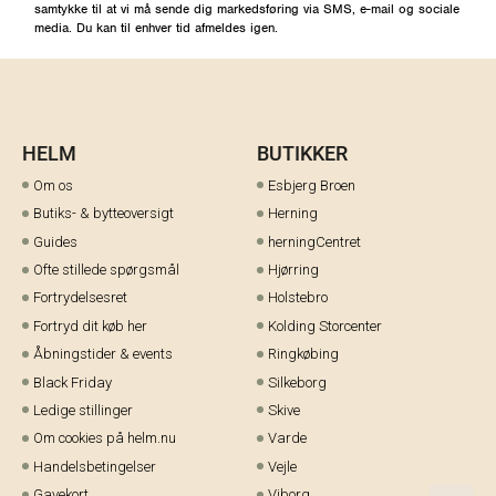
samtykke til at vi må sende dig markedsføring via SMS, e-mail og sociale
media. Du kan til enhver tid afmeldes igen.
HELM
BUTIKKER
Om os
Esbjerg Broen
Butiks- & bytteoversigt
Herning
Guides
herningCentret
Ofte stillede spørgsmål
Hjørring
Fortrydelsesret
Holstebro
Fortryd dit køb her
Kolding Storcenter
Åbningstider & events
Ringkøbing
Black Friday
Silkeborg
Ledige stillinger
Skive
Om cookies på helm.nu
Varde
Handelsbetingelser
Vejle
Gavekort
Viborg