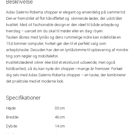
Beskrivelse
Adax Salerno Roberta shopper er elegant og anvendelig på samme tid.
Den er fremstillet af flot håndflettet og skinnende læder, der udstråler
kvalitet. Med sit fashionable design er den ideel til både arbejde og
hverdag – uanset om du skal til møder eller en dag i byen.
Tasken åbnes med lynlås og dens rummelige indre kan indeholde en
15,6 tommer computer, hvilket gør den til et perfekt valg som
arbejdstaske. Desuden har den en lynlåslomme til opbevaring af mindre
ting som nøgler og mobiltelefon.
Kvalitetslæderet sikrer ikke blot et eksklusivt udseende, men også
holdbarhed, så du kan nyde din shopper i mange år fremover. Forkæl
dig selv med Adax Salerno Roberta shopper – en taske, der kombinerer
det praktiske med et moderne look.
Specifikationer
Højde:
30 cm
Bredde:
46 cm
Dybde:
14 cm