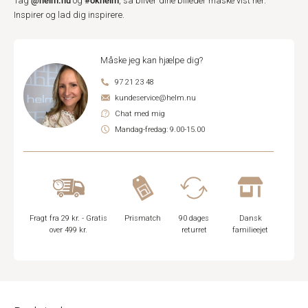
@helm.nu
#okhelm
Tag
og
, så bliver dine billeder måske vist her.
Inspirer og lad dig inspirere.
Måske jeg kan hjælpe dig?
97 21 23 48
kundeservice@helm.nu
Chat med mig
Mandag-fredag: 9.00-15.00
Fragt fra 29 kr. - Gratis
Prismatch
90 dages
Dansk
over 499 kr.
returret
familieejet