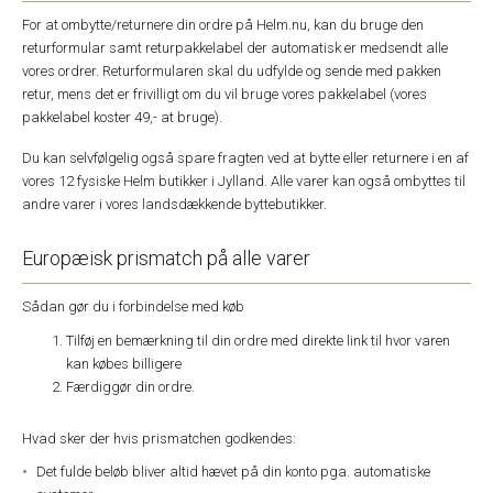
For at ombytte/returnere din ordre på Helm.nu, kan du bruge den
returformular samt returpakkelabel der automatisk er medsendt alle
vores ordrer. Returformularen skal du udfylde og sende med pakken
retur, mens det er frivilligt om du vil bruge vores pakkelabel (vores
pakkelabel koster 49,- at bruge).
Du kan selvfølgelig også spare fragten ved at bytte eller returnere i en af
vores 12 fysiske Helm butikker i Jylland. Alle varer kan også ombyttes til
andre varer i vores landsdækkende byttebutikker.
Europæisk prismatch på alle varer
Sådan gør du i forbindelse med køb
Tilføj en bemærkning til din ordre med direkte link til hvor varen
kan købes billigere
Færdiggør din ordre.
Hvad sker der hvis prismatchen godkendes:
Det fulde beløb bliver altid hævet på din konto pga. automatiske