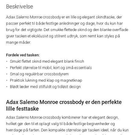
Beskrivelse
Adax Salerno Monroe crossbody er en lille og elegant skindtaske, der
passer perfekt til både festlige anledninger og dage, hvor du kun har
brug for det vigtigste. Det smukke flettede skind og den blanke overflade
giver tasken et eksklusivt og stilrent udtryk, som nemt kan styles på
mange måder.
Fordele ved tasken:
Smukt flettet skind med elegant blank finish
Perfekt størrelse til mobil, kort og små essentials
Smal og regulérbar crossbodyrem
Praktisk lukning med klap og magnetknap
Blødt læder med stilfuldt og tidløst design
Adax Salerno Monroe crossbody er den perfekte
lille festtaske
Adax Salerno Monroe crossbody kombinerer har et elegant design,
hvilket gør den til et oplagt valg til både festlige begivenheder og
hverdage på farten. Den kompakte størrelse gør tasken ideel, når du kun