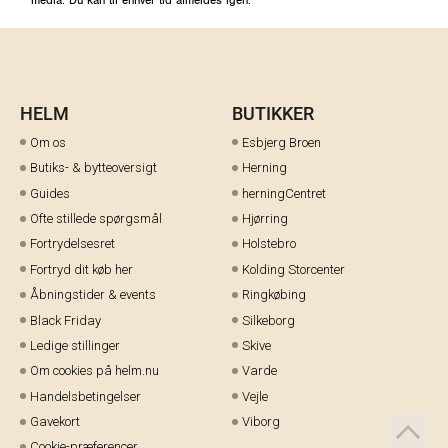
HELM
BUTIKKER
Om os
Esbjerg Broen
Butiks- & bytteoversigt
Herning
Guides
herningCentret
Ofte stillede spørgsmål
Hjørring
Fortrydelsesret
Holstebro
Fortryd dit køb her
Kolding Storcenter
Åbningstider & events
Ringkøbing
Black Friday
Silkeborg
Ledige stillinger
Skive
Om cookies på helm.nu
Varde
Handelsbetingelser
Vejle
Gavekort
Viborg
Cookie-præferencer