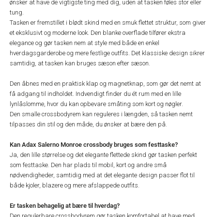
ønsker at have de vigtigste ting med dig, uden at tasken føles stor eller
tung.
Tasken er fremstillet i blødt skind med en smuk flettet struktur, som giver
et eksklusivt og moderne look. Den blanke overflade tilfører ekstra
elegance og gør tasken nem at style med både en enkel
hverdagsgarderobe og mere festlige outfits. Det klassiske design sikrer
samtidig, at tasken kan bruges sæson efter sæson.
Den åbnes med en praktisk klap og magnetknap, som gør det nemt at
få adgang til indholdet. Indvendigt finder du ét rum med en lille
lynlåslomme, hvor du kan opbevare småting som kort og nøgler.
Den smalle crossbodyrem kan reguleres i længden, så tasken nemt
tilpasses din stil og den måde, du ønsker at bære den på.
Kan Adax Salerno Monroe crossbody bruges som festtaske?
Ja, den lille størrelse og det elegante flettede skind gør tasken perfekt
som festtaske. Den har plads til mobil, kort og andre små
nødvendigheder, samtidig med at det elegante design passer flot til
både kjoler, blazere og mere afslappede outfits.
Er tasken behagelig at bære til hverdag?
Den regulerbare crossbodyrem gør tasken komfortabel at have med