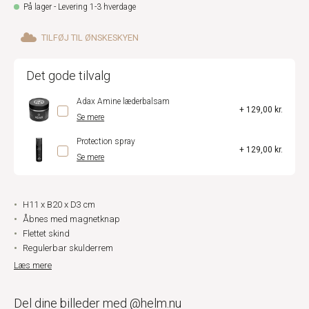
På lager - Levering 1-3 hverdage
TILFØJ TIL ØNSKESKYEN
Det gode tilvalg
Adax Amine læderbalsam
+ 129,00 kr.
Se mere
Protection spray
+ 129,00 kr.
Se mere
H11 x B20 x D3 cm
Åbnes med magnetknap
Flettet skind
Regulerbar skulderrem
Læs mere
Del dine billeder med @helm.nu