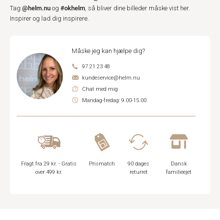
@helm.nu
#okhelm
Tag
og
, så bliver dine billeder måske vist her.
Inspirer og lad dig inspirere.
Måske jeg kan hjælpe dig?
97 21 23 48
kundeservice@helm.nu
Chat med mig
Mandag-fredag: 9.00-15.00
Fragt fra 29 kr. - Gratis
Prismatch
90 dages
Dansk
over 499 kr.
returret
familieejet