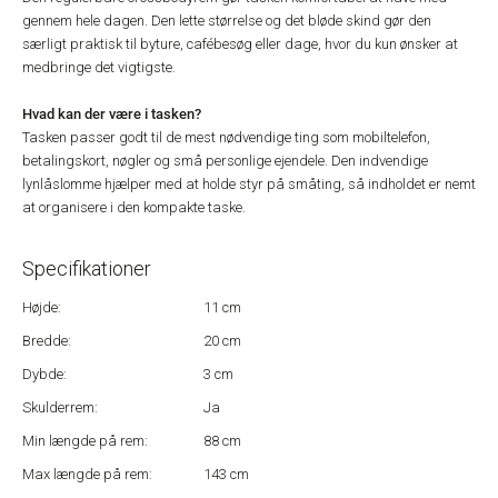
gennem hele dagen. Den lette størrelse og det bløde skind gør den
særligt praktisk til byture, cafébesøg eller dage, hvor du kun ønsker at
medbringe det vigtigste.
Hvad kan der være i tasken?
Tasken passer godt til de mest nødvendige ting som mobiltelefon,
betalingskort, nøgler og små personlige ejendele. Den indvendige
lynlåslomme hjælper med at holde styr på småting, så indholdet er nemt
at organisere i den kompakte taske.
Specifikationer
Højde:
11 cm
Bredde:
20 cm
Dybde:
3 cm
Skulderrem:
Ja
Min længde på rem:
88 cm
Max længde på rem:
143 cm