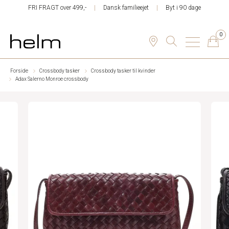
FRI FRAGT over 499,-
Dansk familieejet
Byt i 90 dage
0
Forside
Crossbody tasker
Crossbody tasker til kvinder
Adax Salerno Monroe crossbody