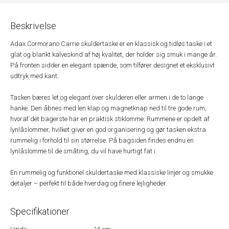
Beskrivelse
Adax Cormorano Carrie skuldertaske er en klassisk og tidløs taske i et
glat og blankt kalveskind af høj kvalitet, der holder sig smuk i mange år.
På fronten sidder en elegant spænde, som tilfører designet et eksklusivt
udtryk med kant.
Tasken bæres let og elegant over skulderen eller armen i de to lange
hanke. Den åbnes med len klap og magnetknap ned til tre gode rum,
hvoraf det bagerste har en praktisk stiklomme. Rummene er opdelt af
lynlåslommer, hvilket giver en god organisering og gør tasken ekstra
rummelig i forhold til sin størrelse. På bagsiden findes endnu en
lynlåslomme til de småting, du vil have hurtigt fat i.
En rummelig og funktionel skuldertaske med klassiske linjer og smukke
detaljer – perfekt til både hverdag og finere lejligheder.
Specifikationer