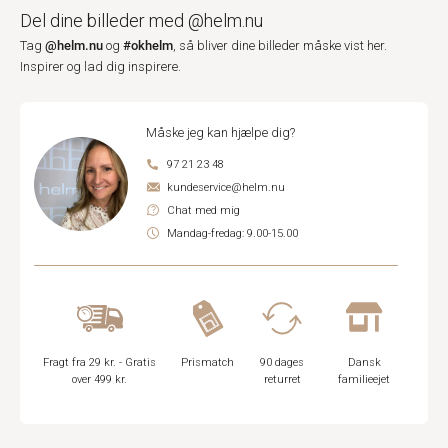
Del dine billeder med @helm.nu
@helm.nu
#okhelm
Tag
og
, så bliver dine billeder måske vist her.
Inspirer og lad dig inspirere.
Måske jeg kan hjælpe dig?
97 21 23 48
kundeservice@helm.nu
Chat med mig
Mandag-fredag: 9.00-15.00
Fragt fra 29 kr. - Gratis
Prismatch
90 dages
Dansk
over 499 kr.
returret
familieejet