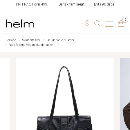
FRI FRAGT over 499,-
Dansk familieejet
Byt i 90 dage
0
Forside
Skuldertasker
Skuldertasker i læder
Adax Salerno Megan skuldertaske