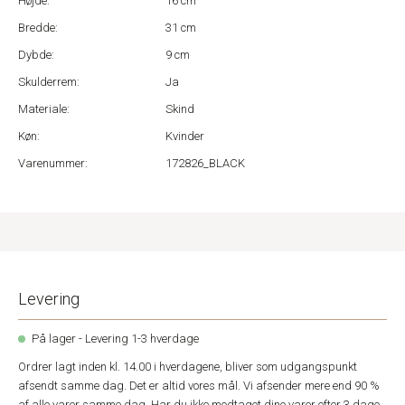
Højde:
16 cm
Bredde:
31 cm
Dybde:
9 cm
Skulderrem:
Ja
Materiale:
Skind
Køn:
Kvinder
Varenummer:
172826_BLACK
Levering
På lager - Levering 1-3 hverdage
Ordrer lagt inden kl. 14.00 i hverdagene, bliver som udgangspunkt
afsendt samme dag. Det er altid vores mål. Vi afsender mere end 90 %
af alle varer samme dag. Har du ikke modtaget dine varer efter 3 dage,