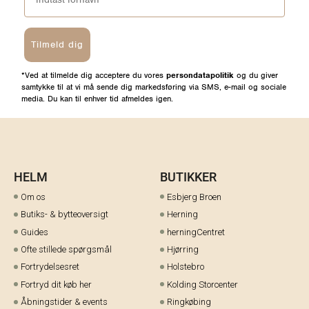
Tilmeld dig
*Ved at tilmelde dig acceptere du vores
persondatapolitik
og du giver
samtykke til at vi må sende dig markedsføring via SMS, e-mail og sociale
media. Du kan til enhver tid afmeldes igen.
HELM
BUTIKKER
Om os
Esbjerg Broen
Butiks- & bytteoversigt
Herning
Guides
herningCentret
Ofte stillede spørgsmål
Hjørring
Fortrydelsesret
Holstebro
Fortryd dit køb her
Kolding Storcenter
Åbningstider & events
Ringkøbing