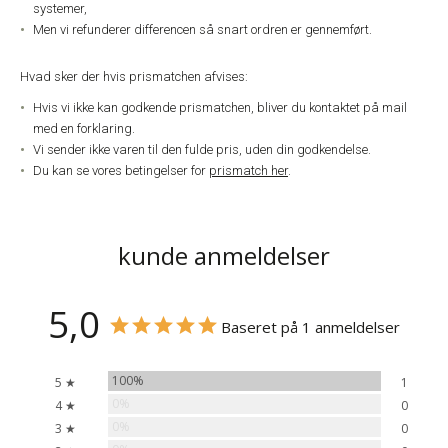
systemer,
Men vi refunderer differencen så snart ordren er gennemført.
Hvad sker der hvis prismatchen afvises:
Hvis vi ikke kan godkende prismatchen, bliver du kontaktet på mail
med en forklaring.
Vi sender ikke varen til den fulde pris, uden din godkendelse.
Du kan se vores betingelser for
prismatch her
.
kunde anmeldelser
5,0
Baseret på 1 anmeldelser
100%
5 ★
1
0%
4 ★
0
0%
3 ★
0