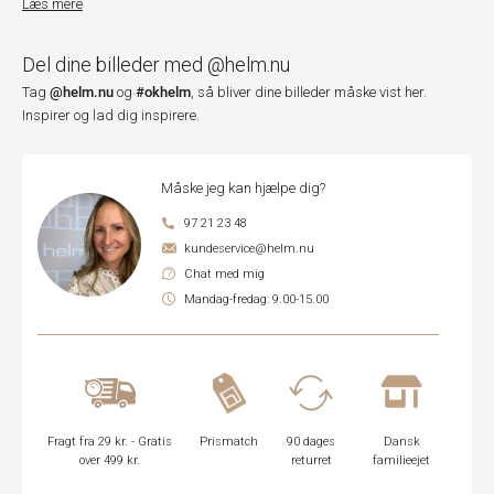
Læs mere
Del dine billeder med @helm.nu
@helm.nu
#okhelm
Tag
og
, så bliver dine billeder måske vist her.
Inspirer og lad dig inspirere.
Måske jeg kan hjælpe dig?
97 21 23 48
kundeservice@helm.nu
Chat med mig
Mandag-fredag: 9.00-15.00
Fragt fra 29 kr. - Gratis
Prismatch
90 dages
Dansk
over 499 kr.
returret
familieejet