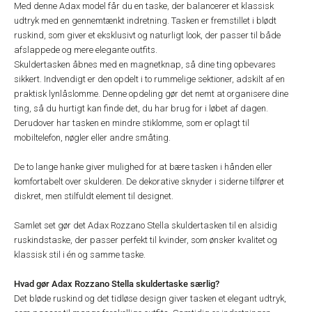
Med denne Adax model får du en taske, der balancerer et klassisk
udtryk med en gennemtænkt indretning. Tasken er fremstillet i blødt
ruskind, som giver et eksklusivt og naturligt look, der passer til både
afslappede og mere elegante outfits.
Skuldertasken åbnes med en magnetknap, så dine ting opbevares
sikkert. Indvendigt er den opdelt i to rummelige sektioner, adskilt af en
praktisk lynlåslomme. Denne opdeling gør det nemt at organisere dine
ting, så du hurtigt kan finde det, du har brug for i løbet af dagen.
Derudover har tasken en mindre stiklomme, som er oplagt til
mobiltelefon, nøgler eller andre småting.
De to lange hanke giver mulighed for at bære tasken i hånden eller
komfortabelt over skulderen. De dekorative sknyder i siderne tilfører et
diskret, men stilfuldt element til designet.
Samlet set gør det Adax Rozzano Stella skuldertasken til en alsidig
ruskindstaske, der passer perfekt til kvinder, som ønsker kvalitet og
klassisk stil i én og samme taske.
Hvad gør Adax Rozzano Stella skuldertaske særlig?
Det bløde ruskind og det tidløse design giver tasken et elegant udtryk,