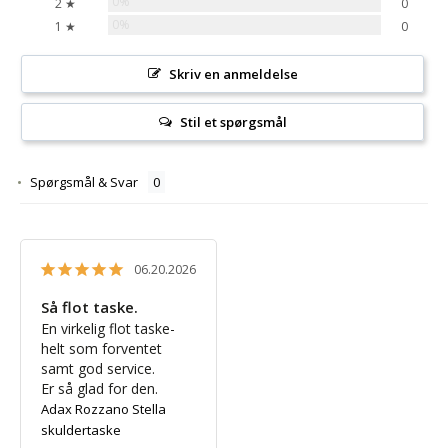
0%
2 ★
0
0%
1 ★
0
Skriv en anmeldelse
Stil et spørgsmål
Spørgsmål & Svar
06.20.2026
Så flot taske.
En virkelig flot taske- 
helt som forventet 
samt god service.

Er så glad for den.
Adax Rozzano Stella
skuldertaske