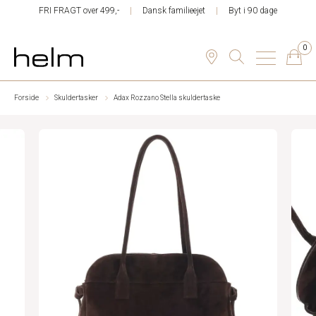
FRI FRAGT over 499,-
Dansk familieejet
Byt i 90 dage
0
Forside
Skuldertasker
Adax Rozzano Stella skuldertaske