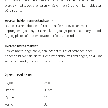
som passer til mange forskellige outfits. Samtidig er indretningen
praktisk med to sektioner og en lynlåslomme, så du nemt kan holde styr
på dine ting.
Hvordan holder man ruskind pænt?
Brug en ruskindsbørste til forsigtigt at fjerne støv og snavs. En
imprægneringsspray til ruskind kan også hjælpe med at beskytte mod
fugt og pletter, så tasken bevarer sit flotte udseende.
Hvordan bæres tasken?
Tasken har to lange hanke, som gør det muligt at bære den både i
hånden eller over skulderen. Det giver fleksibilitet i hverdagen, så du kan
vælge den måde, der føles mest komfortabel.
Specifikationer
Højde:
24 cm
Bredde:
31 cm
Dybde:
11 cm
Hank:
Ja