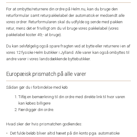
For at ombytte/returnere din ordre på Helm.nu, kan du bruge den
returformular samt returpakkelabel der automatisk er medsendt alle
vores ordrer. Returformularen skal du udfylde og sende med pakken
retur, mens det er frivilligt om du vil bruge vores pakkelabel (vores
pakkelabel koster 49,- at bruge).
Du kan selvfølgelig også spare fragten ved at bytte eller returnere i en af
vores 12 fysiske Helm butikker i Jylland. Alle varer kan også ombyttes til
andre varer i vores landsdækkende byttebutikker.
Europæisk prismatch på alle varer
Sådan gør du i forbindelse med køb
Tilføj en bemærkning til din ordre med direkte link til hvor varen
kan købes billigere
Færdiggør din ordre.
Hvad sker der hvis prismatchen godkendes:
Det fulde beløb bliver altid hævet på din konto pga. automatiske