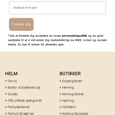
Tilmeld dig
*Ved at tilmelde dig acceptere du vores
persondatapolitik
og du giver
samtykke til at vi må sende dig markedsføring via SMS, e-mail og sociale
media. Du kan til enhver tid afmeldes igen.
HELM
BUTIKKER
Om os
Esbjerg Broen
Butiks- & bytteoversigt
Herning
Guides
herningCentret
Ofte stillede spørgsmål
Hjørring
Fortrydelsesret
Holstebro
Fortryd dit køb her
Kolding Storcenter