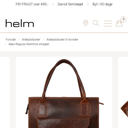
FRI FRAGT over 499,-
Dansk familieejet
Byt i 90 dage
0
Forside
Arbejdstasker
Arbejdstasker til kvinder
Adax Ragusa Valentina shopper