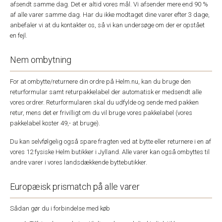
afsendt samme dag. Det er altid vores mål. Vi afsender mere end 90 %
af alle varer samme dag. Har du ikke modtaget dine varer efter 3 dage,
anbefaler vi at du kontakter os, så vi kan undersøge om der er opstået
en fejl.
Nem ombytning
For at ombytte/returnere din ordre på Helm.nu, kan du bruge den
returformular samt returpakkelabel der automatisk er medsendt alle
vores ordrer. Returformularen skal du udfylde og sende med pakken
retur, mens det er frivilligt om du vil bruge vores pakkelabel (vores
pakkelabel koster 49,- at bruge).
Du kan selvfølgelig også spare fragten ved at bytte eller returnere i en af
vores 12 fysiske Helm butikker i Jylland. Alle varer kan også ombyttes til
andre varer i vores landsdækkende byttebutikker.
Europæisk prismatch på alle varer
Sådan gør du i forbindelse med køb