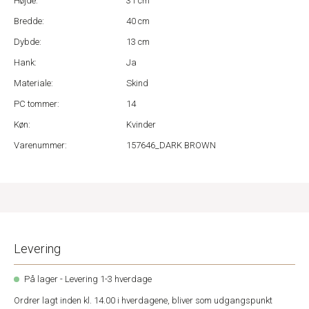
Højde:
31 cm
Bredde:
40 cm
Dybde:
13 cm
Hank:
Ja
Materiale:
Skind
PC tommer:
14
Køn:
Kvinder
Varenummer:
157646_DARK BROWN
Levering
På lager - Levering 1-3 hverdage
Ordrer lagt inden kl. 14.00 i hverdagene, bliver som udgangspunkt