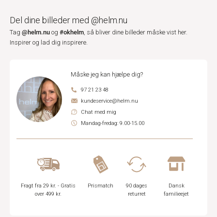
Del dine billeder med @helm.nu
@helm.nu
#okhelm
Tag
og
, så bliver dine billeder måske vist her.
Inspirer og lad dig inspirere.
Måske jeg kan hjælpe dig?
97 21 23 48
kundeservice@helm.nu
Chat med mig
Mandag-fredag: 9.00-15.00
Fragt fra 29 kr. - Gratis
Prismatch
90 dages
Dansk
over 499 kr.
returret
familieejet