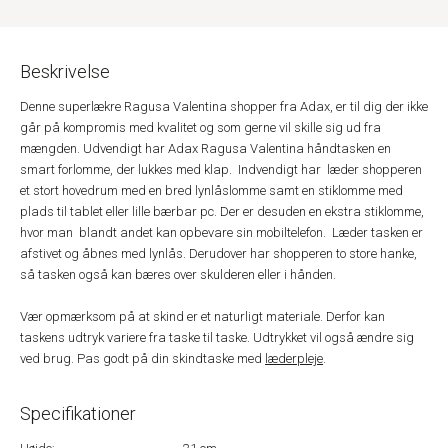
Beskrivelse
Denne superlækre Ragusa Valentina shopper fra Adax, er til dig der ikke
går på kompromis med kvalitet og som gerne vil skille sig ud fra
mængden. Udvendigt har Adax Ragusa Valentina håndtasken en
smart forlomme, der lukkes med klap. Indvendigt har læder shopperen
et stort hovedrum med en bred lynlåslomme samt en stiklomme med
plads til tablet eller lille bærbar pc. Der er desuden en ekstra stiklomme,
hvor man blandt andet kan opbevare sin mobiltelefon. Læder tasken er
afstivet og åbnes med lynlås. Derudover har shopperen to store hanke,
så tasken også kan bæres over skulderen eller i hånden.
Vær opmærksom på at skind er et naturligt materiale. Derfor kan
taskens udtryk variere fra taske til taske. Udtrykket vil også ændre sig
ved brug. Pas godt på din skindtaske med
læderpleje
.
Specifikationer