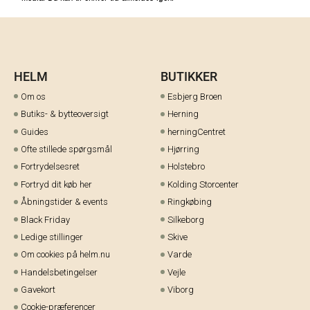
HELM
BUTIKKER
Om os
Esbjerg Broen
Butiks- & bytteoversigt
Herning
Guides
herningCentret
Ofte stillede spørgsmål
Hjørring
Fortrydelsesret
Holstebro
Fortryd dit køb her
Kolding Storcenter
Åbningstider & events
Ringkøbing
Black Friday
Silkeborg
Ledige stillinger
Skive
Om cookies på helm.nu
Varde
Handelsbetingelser
Vejle
Gavekort
Viborg
Cookie-præferencer