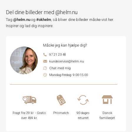
Del dine billeder med @helm.nu
@helm.nu
#okhelm
Tag
og
, så bliver dine billeder måske vist her.
Inspirer og lad dig inspirere.
Måske jeg kan hjælpe dig?
97 21 23 48
kundeservice@helm.nu
Chat med mig
Mandag-fredag: 9.00-15.00
Fragt fra 29 kr. - Gratis
Prismatch
90 dages
Dansk
over 499 kr.
returret
familieejet