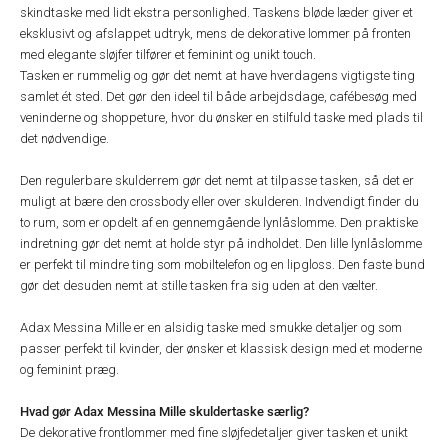
skindtaske med lidt ekstra personlighed. Taskens bløde læder giver et
eksklusivt og afslappet udtryk, mens de dekorative lommer på fronten
med elegante sløjfer tilfører et feminint og unikt touch.
Tasken er rummelig og gør det nemt at have hverdagens vigtigste ting
samlet ét sted. Det gør den ideel til både arbejdsdage, cafébesøg med
veninderne og shoppeture, hvor du ønsker en stilfuld taske med plads til
det nødvendige.
Den regulerbare skulderrem gør det nemt at tilpasse tasken, så det er
muligt at bære den crossbody eller over skulderen. Indvendigt finder du
to rum, som er opdelt af en gennemgående lynlåslomme. Den praktiske
indretning gør det nemt at holde styr på indholdet. Den lille lynlåslomme
er perfekt til mindre ting som mobiltelefon og en lipgloss. Den faste bund
gør det desuden nemt at stille tasken fra sig uden at den vælter.
Adax Messina Mille er en alsidig taske med smukke detaljer og som
passer perfekt til kvinder, der ønsker et klassisk design med et moderne
og feminint præg.
Hvad gør Adax Messina Mille skuldertaske særlig?
De dekorative frontlommer med fine sløjfedetaljer giver tasken et unikt