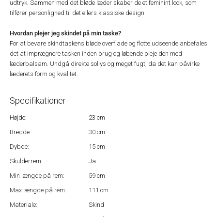
udtryk. Sammen med det bløde læder skaber de et feminint look, som
tilfører personlighed til det ellers klassiske design.
Hvordan plejer jeg skindet på min taske?
For at bevare skindtaskens bløde overflade og flotte udseende anbefales
det at imprægnere tasken inden brug og løbende pleje den med
læderbalsam. Undgå direkte sollys og meget fugt, da det kan påvirke
læderets form og kvalitet.
Specifikationer
Højde:
23 cm
Bredde:
30 cm
Dybde:
15 cm
Skulderrem:
Ja
Min længde på rem:
59 cm
Max længde på rem:
111 cm
Materiale:
Skind