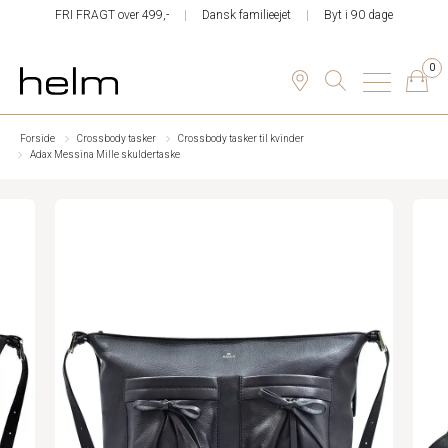
FRI FRAGT over 499,-
Dansk familieejet
Byt i 90 dage
0
Forside
Crossbody tasker
Crossbody tasker til kvinder
Adax Messina Mille skuldertaske