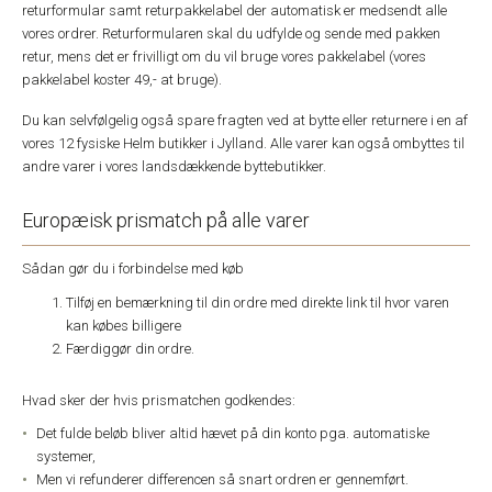
returformular samt returpakkelabel der automatisk er medsendt alle
vores ordrer. Returformularen skal du udfylde og sende med pakken
retur, mens det er frivilligt om du vil bruge vores pakkelabel (vores
pakkelabel koster 49,- at bruge).
Du kan selvfølgelig også spare fragten ved at bytte eller returnere i en af
vores 12 fysiske Helm butikker i Jylland. Alle varer kan også ombyttes til
andre varer i vores landsdækkende byttebutikker.
Europæisk prismatch på alle varer
Sådan gør du i forbindelse med køb
Tilføj en bemærkning til din ordre med direkte link til hvor varen
kan købes billigere
Færdiggør din ordre.
Hvad sker der hvis prismatchen godkendes:
Det fulde beløb bliver altid hævet på din konto pga. automatiske
systemer,
Men vi refunderer differencen så snart ordren er gennemført.