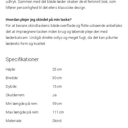
udtryk. Sammen med det bløde læder skaber de et feminint look, som
tilfører personlighed til det ellers klassiske design.
Hvordan plejer jeg skindet på min taske?
For at bevare skindtaskens bløde overflade og flotte udseende anbefales
det at imprægnere tasken inden brug og løbende pleje den med
læderbalsam. Undgå direkte sollys og meget fugt, da det kan påvirke
læderets form og kvalitet.
Specifikationer
Højde:
23 cm
Bredde:
30 cm
Dybde:
15 cm
Skulderrem:
Ja
Min længde på rem:
59 cm
Max længde på rem:
111 cm
Materiale:
Skind