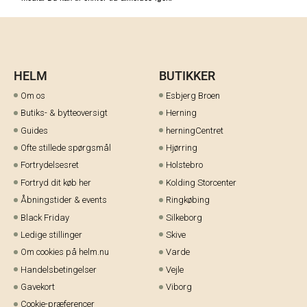
HELM
BUTIKKER
Om os
Esbjerg Broen
Butiks- & bytteoversigt
Herning
Guides
herningCentret
Ofte stillede spørgsmål
Hjørring
Fortrydelsesret
Holstebro
Fortryd dit køb her
Kolding Storcenter
Åbningstider & events
Ringkøbing
Black Friday
Silkeborg
Ledige stillinger
Skive
Om cookies på helm.nu
Varde
Handelsbetingelser
Vejle
Gavekort
Viborg
Cookie-præferencer