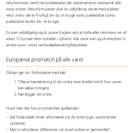
returformular samt returpakkelabel der automatisk er medsendt alle
vores ordrer. Returformularen skal du udfylde og sende med pakken
retur, mens det er frivilligt om du vil bruge vores pakkelabel (vores
pakkelabel koster 49,- at bruge).
Du kan selvfølgelig også spare fragten ved at bytte eller returnere i en af
vores 12 fysiske Helm butikker i Jylland. Alle varer kan også ombyttes til
andre varer i vores landsdækkende byttebutikker.
Europæisk prismatch på alle varer
Sådan gør du i forbindelse med køb
Tilføj en bemærkning til din ordre med direkte link til hvor varen
kan købes billigere
Færdiggør din ordre.
Hvad sker der hvis prismatchen godkendes:
Det fulde beløb bliver altid hævet på din konto pga. automatiske
systemer,
Men vi refunderer differencen så snart ordren er gennemført.