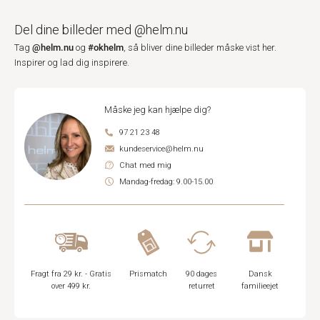
Del dine billeder med @helm.nu
@helm.nu
#okhelm
Tag
og
, så bliver dine billeder måske vist her.
Inspirer og lad dig inspirere.
Måske jeg kan hjælpe dig?
97 21 23 48
kundeservice@helm.nu
Chat med mig
Mandag-fredag: 9.00-15.00
Fragt fra 29 kr. - Gratis
Prismatch
90 dages
Dansk
over 499 kr.
returret
familieejet