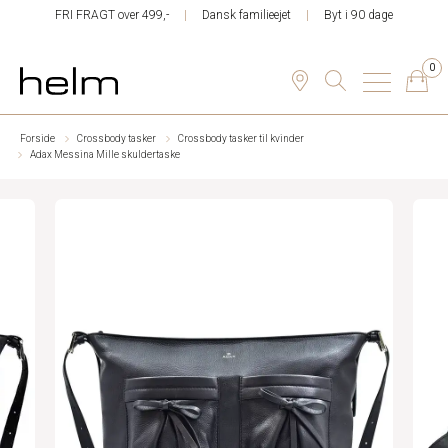
FRI FRAGT over 499,-
Dansk familieejet
Byt i 90 dage
0
Forside
Crossbody tasker
Crossbody tasker til kvinder
Adax Messina Mille skuldertaske