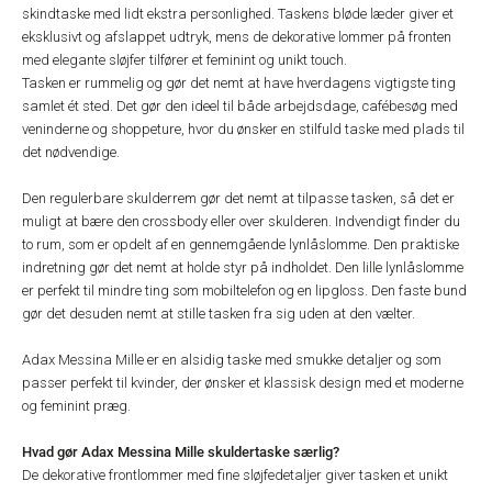
skindtaske med lidt ekstra personlighed. Taskens bløde læder giver et
eksklusivt og afslappet udtryk, mens de dekorative lommer på fronten
med elegante sløjfer tilfører et feminint og unikt touch.
Tasken er rummelig og gør det nemt at have hverdagens vigtigste ting
samlet ét sted. Det gør den ideel til både arbejdsdage, cafébesøg med
veninderne og shoppeture, hvor du ønsker en stilfuld taske med plads til
det nødvendige.
Den regulerbare skulderrem gør det nemt at tilpasse tasken, så det er
muligt at bære den crossbody eller over skulderen. Indvendigt finder du
to rum, som er opdelt af en gennemgående lynlåslomme. Den praktiske
indretning gør det nemt at holde styr på indholdet. Den lille lynlåslomme
er perfekt til mindre ting som mobiltelefon og en lipgloss. Den faste bund
gør det desuden nemt at stille tasken fra sig uden at den vælter.
Adax Messina Mille er en alsidig taske med smukke detaljer og som
passer perfekt til kvinder, der ønsker et klassisk design med et moderne
og feminint præg.
Hvad gør Adax Messina Mille skuldertaske særlig?
De dekorative frontlommer med fine sløjfedetaljer giver tasken et unikt