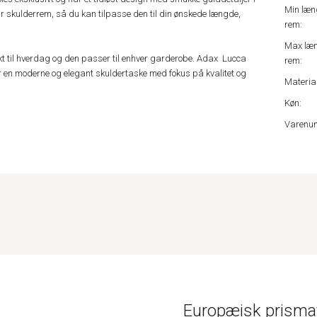
Min læn
ar skulderrem, så du kan tilpasse den til din ønskede længde,
rem:
Max læ
kt til hverdag og den passer til enhver garderobe. Adax Lucca
rem:
ger en moderne og elegant skuldertaske med fokus på kvalitet og
Material
Køn:
Varenu
Europæisk prismat