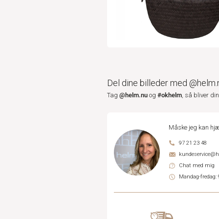
Del dine billeder med @helm.
@helm.nu
#okhelm
Tag
og
, så bliver di
Måske jeg kan hjæ
97 21 23 48
kundeservice@
Chat med mig
Mandag-fredag: 