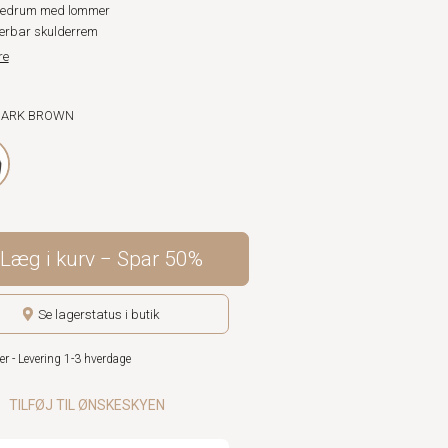
vedrum med lommer
erbar skulderrem
re
 DARK BROWN
Læg i kurv
Spar
50%
Se lagerstatus i butik
er - Levering 1-3 hverdage
TILFØJ TIL ØNSKESKYEN