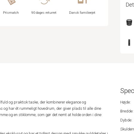
Det
Prismatch
90 dages returret
Dansk familieejet
Spec
lfuld og praktisk taske, der kombinerer elegance og
Højde:
s og har ét rummeligt hovedrum, der giver plads til alle dine
Bredde:
lomme og en stiklomme, som gør det nemt at holde orden i dine
Dybde:
Skulder
føles eksklusivt og har et tidløst design med smukke gulddetaljer i