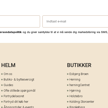
ersondatapolitik
og du giver samtykke til at vi må sende dig markedsføring via SMS,
HELM
BUTIKKER
Om os
Esbjerg Broen
Butiks- & bytteoversigt
Herning
Guides
herningCentret
Ofte stillede spørgsmål
Hjørring
Fortrydelsesret
Holstebro
Fortryd dit køb her
Kolding Storcenter
Åbningstider & events
Ringkøbing