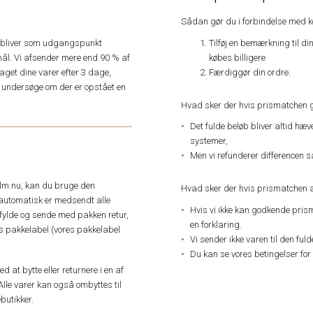
Sådan gør du i forbindelse med 
Tilføj en bemærkning til di
e, bliver som udgangspunkt
købes billigere
ål. Vi afsender mere end 90 % af
Færdiggør din ordre.
get dine varer efter 3 dage,
an undersøge om der er opstået en
Hvad sker der hvis prismatchen 
Det fulde beløb bliver altid hæ
systemer,
Men vi refunderer differencen s
elm.nu, kan du bruge den
Hvad sker der hvis prismatchen a
automatisk er medsendt alle
Hvis vi ikke kan godkende pris
dfylde og sende med pakken retur,
en forklaring.
res pakkelabel (vores pakkelabel
Vi sender ikke varen til den ful
Du kan se vores betingelser for
 at bytte eller returnere i en af
Alle varer kan også ombyttes til
butikker.