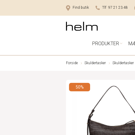
Find butik
Tlf 97 21 23 48
PRODUKTER
M
Forside
Skuldertasker
Skuldertasker 
50%