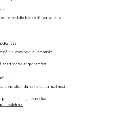
køb
n ordre med direkte link til hvor varen kan
godkendes:
vet på din konto pga. automatiske
å snart ordren er gennemført.
fvises:
matchen, bliver du kontaktet på mail med
de pris, uden din godkendelse.
prismatch her
.