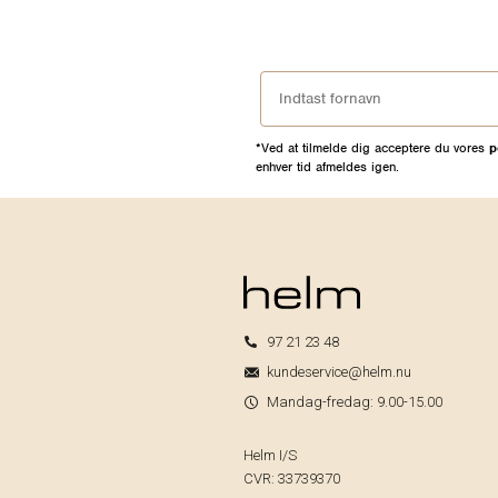
*Ved at tilmelde dig acceptere du vores
p
enhver tid afmeldes igen.
97 21 23 48
kundeservice@helm.nu
Mandag-fredag: 9.00-15.00
Helm I/S
CVR: 33739370