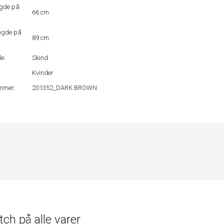
gde på
66 cm
ngde på
89 cm
e:
Skind
Kvinder
mmer:
201352_DARK BROWN
ch på alle varer