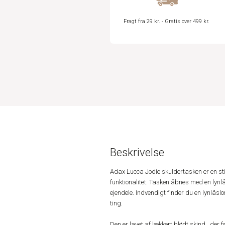
Fragt fra 29 kr. - Gratis over 499 kr.
Beskrivelse
Adax Lucca Jodie skuldertasken er en sti
funktionalitet. Tasken åbnes med en lynlå
ejendele. Indvendigt finder du en lynlås
ting.
Den er lavet af lækkert blødt skind , der 