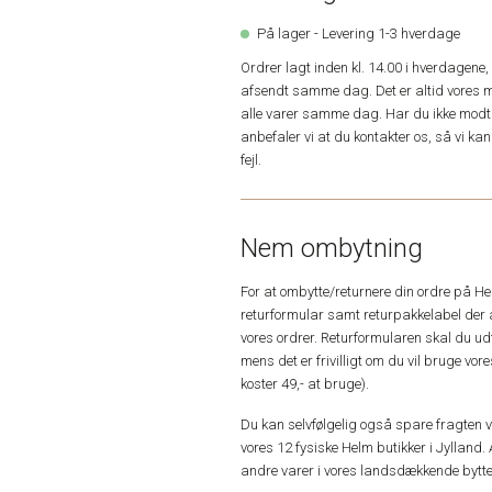
På lager - Levering 1-3 hverdage
Ordrer lagt inden kl. 14.00 i hverdagen
afsendt samme dag. Det er altid vores m
alle varer samme dag. Har du ikke modta
anbefaler vi at du kontakter os, så vi k
fejl.
Nem ombytning
For at ombytte/returnere din ordre på H
returformular samt returpakkelabel der 
vores ordrer. Returformularen skal du u
mens det er frivilligt om du vil bruge vo
koster 49,- at bruge).
Du kan selvfølgelig også spare fragten ved
vores 12 fysiske Helm butikker i Jylland. 
andre varer i vores landsdækkende bytte