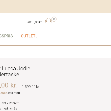
0
I alt:
0,00 kr.
GSPRIS
OUTLET
 Lucca Jodie
dertaske
00 kr.
1.599,00 kr.
 B33 x D10 cm
 med lynlås