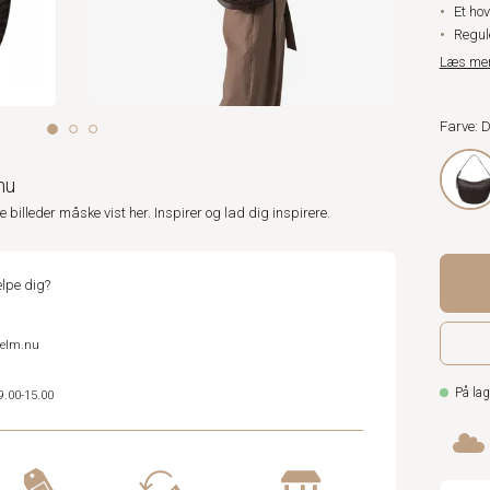
Et ho
Regul
Læs me
Farve:
nu
ne billeder måske vist her. Inspirer og lad dig inspirere.
lpe dig?
helm.nu
På lag
9.00-15.00