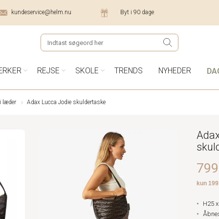
kundeservice@helm.nu
Byt i 90 dage
DA
ÆRKER
REJSE
SKOLE
TRENDS
NYHEDER
i læder
Adax Lucca Jodie skuldertaske
Adax
skul
799,
H25 x
Åbnes