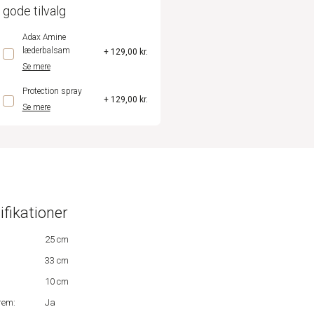
 gode tilvalg
Adax Amine
læderbalsam
+ 129,00 kr.
Se mere
Protection spray
+ 129,00 kr.
Se mere
ifikationer
25 cm
33 cm
10 cm
rem:
Ja