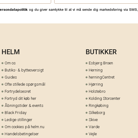
ersondatapolitik
og du giver samtykke til at vi må sende dig markedsføring via SMS,
HELM
BUTIKKER
Om os
Esbjerg Broen
Butiks- & bytteoversigt
Herning
Guides
herningCentret
Ofte stillede spørgsmål
Hjørring
Fortrydelsesret
Holstebro
Fortryd dit køb her
Kolding Storcenter
Åbningstider & events
Ringkøbing
Black Friday
Silkeborg
Ledige stillinger
Skive
Om cookies på helm.nu
Varde
Handelsbetingelser
Vejle