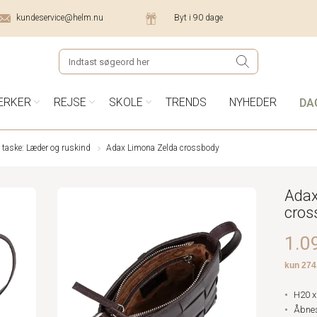
kundeservice@helm.nu
Byt i 90 dage
DA
ÆRKER
REJSE
SKOLE
TRENDS
NYHEDER
 taske: Læder og ruskind
Adax Limona Zelda crossbody
Adax
cros
1.09
H20 x
Åbnes