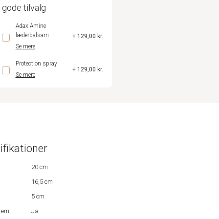
 gode tilvalg
Adax Amine
læderbalsam
+ 129,00 kr.
Se mere
Protection spray
+ 129,00 kr.
Se mere
ifikationer
20 cm
16,5 cm
5 cm
rem:
Ja