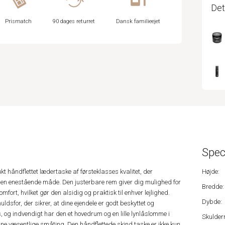
Det
Prismatch
90 dages returret
Dansk familieejet
Spec
 håndflettet lædertaske af førsteklasses kvalitet, der
Højde:
å en enestående måde. Den justerbare rem giver dig mulighed for
Bredde:
mfort, hvilket gør den alsidig og praktisk til enhver lejlighed.
Dybde:
ldsfor, der sikrer, at dine ejendele er godt beskyttet og
 og indvendigt har den et hovedrum og en lille lynlåslomme i
Skulder
dine væsentlige småting. Den håndflettede skind taske er ikke kun