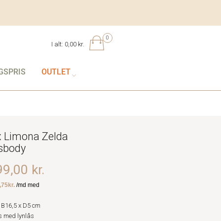
0
I alt:
0,00 kr.
GSPRIS
OUTLET
 Limona Zelda
sbody
9,00 kr.
 B16,5 x D5 cm
 med lynlås