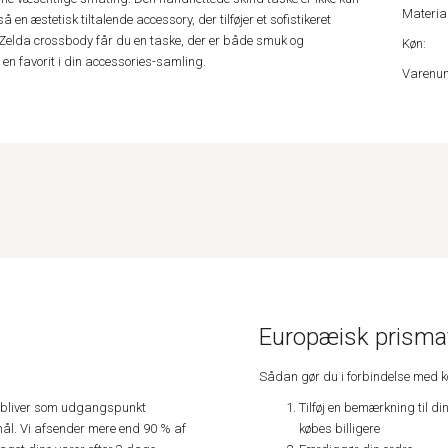
Material
n æstetisk tiltalende accessory, der tilføjer et sofistikeret
a Zelda crossbody får du en taske, der er både smuk og
Køn:
 en favorit i din accessories-samling.
Varenu
Europæisk prismat
Sådan gør du i forbindelse med 
Tilføj en bemærkning til di
e, bliver som udgangspunkt
købes billigere
ål. Vi afsender mere end 90 % af