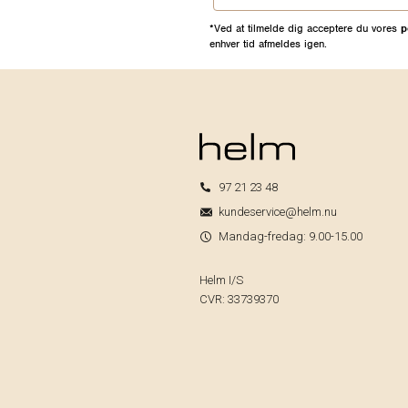
*Ved at tilmelde dig acceptere du vores
p
enhver tid afmeldes igen.
97 21 23 48
kundeservice@helm.nu
Mandag-fredag: 9.00-15.00
Helm I/S
CVR: 33739370