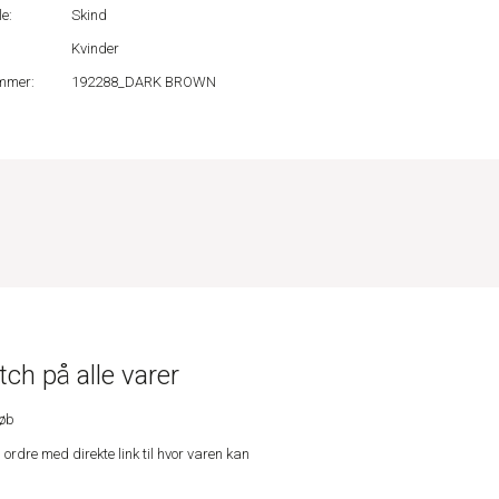
e:
Skind
Kvinder
mmer:
192288_DARK BROWN
ch på alle varer
køb
n ordre med direkte link til hvor varen kan