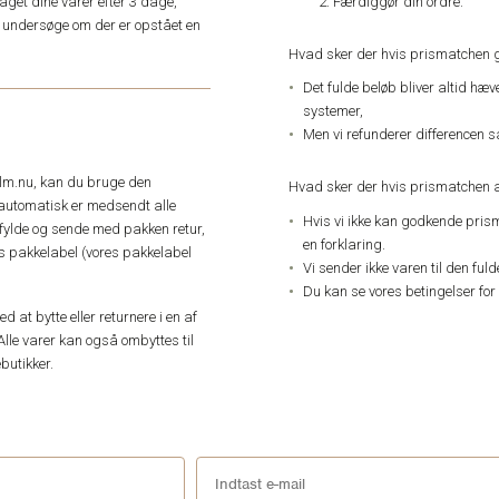
Færdiggør din ordre.
get dine varer efter 3 dage,
an undersøge om der er opstået en
Hvad sker der hvis prismatchen 
Det fulde beløb bliver altid hæ
systemer,
Men vi refunderer differencen s
elm.nu, kan du bruge den
Hvad sker der hvis prismatchen a
automatisk er medsendt alle
Hvis vi ikke kan godkende pris
dfylde og sende med pakken retur,
en forklaring.
res pakkelabel (vores pakkelabel
Vi sender ikke varen til den ful
Du kan se vores betingelser for
 at bytte eller returnere i en af
Alle varer kan også ombyttes til
butikker.