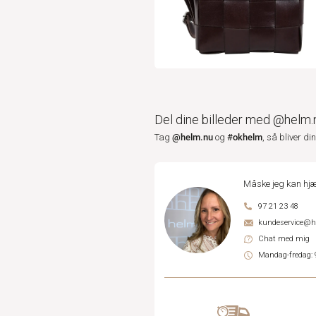
Del dine billeder med @helm.
@helm.nu
#okhelm
Tag
og
, så bliver di
Måske jeg kan hjæ
97 21 23 48
kundeservice@
Chat med mig
Mandag-fredag: 