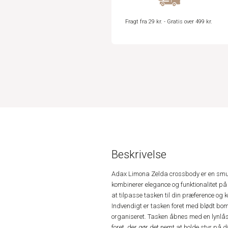
Fragt fra 29 kr. - Gratis over 499 kr.
Beskrivelse
Adax Limona Zelda crossbody er en smukt
kombinerer elegance og funktionalitet p
at tilpasse tasken til din præference og ko
Indvendigt er tasken foret med blødt bomu
organiseret. Tasken åbnes med en lynlås,
foret, der gør det nemt at holde styr på 