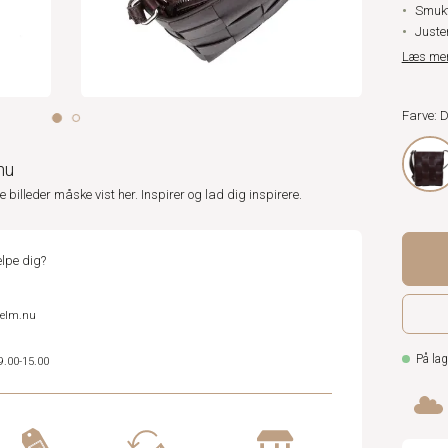
Smukt
Juste
Læs me
Farve:
nu
ne billeder måske vist her. Inspirer og lad dig inspirere.
lpe dig?
helm.nu
På lag
9.00-15.00