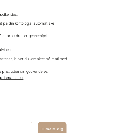
godkendes:
vet på din konto pga. automatiske
å snart ordren er gennemført.
fvises:
matchen, bliver du kontaktet på mail med
de pris, uden din godkendelse.
prismatch her
.
Tilmeld dig