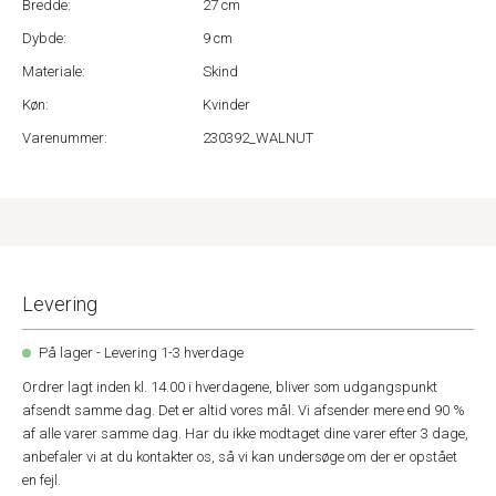
Bredde:
27 cm
Dybde:
9 cm
Materiale:
Skind
Køn:
Kvinder
Varenummer:
230392_WALNUT
Levering
På lager - Levering 1-3 hverdage
Ordrer lagt inden kl. 14.00 i hverdagene, bliver som udgangspunkt
afsendt samme dag. Det er altid vores mål. Vi afsender mere end 90 %
af alle varer samme dag. Har du ikke modtaget dine varer efter 3 dage,
anbefaler vi at du kontakter os, så vi kan undersøge om der er opstået
en fejl.