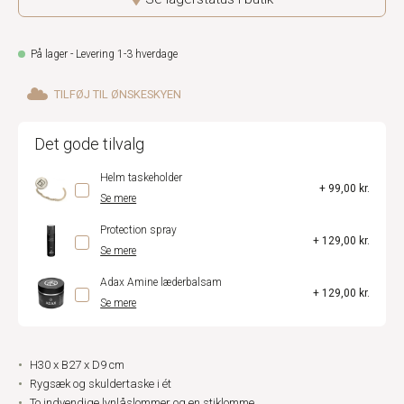
På lager - Levering 1-3 hverdage
TILFØJ TIL ØNSKESKYEN
Det gode tilvalg
Helm taskeholder
+ 99,00 kr.
Se mere
Protection spray
+ 129,00 kr.
Se mere
Adax Amine læderbalsam
+ 129,00 kr.
Se mere
H30 x B27 x D9 cm
Rygsæk og skuldertaske i ét
To indvendige lynlåslommer og en stiklomme