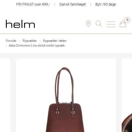
FRI FRAGT over 499,-
Dansk familieejet
Byt i 90 dage
0
Forside
Rygsække
Rygsække i læder
Adax Cormorano Lina skind combi rygsæk