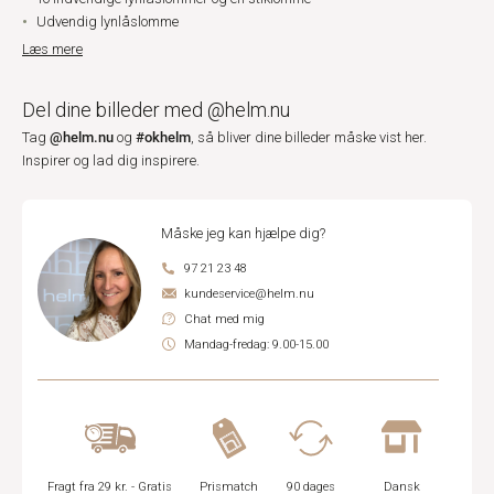
Udvendig lynlåslomme
Læs mere
Del dine billeder med @helm.nu
@helm.nu
#okhelm
Tag
og
, så bliver dine billeder måske vist her.
Inspirer og lad dig inspirere.
Måske jeg kan hjælpe dig?
97 21 23 48
kundeservice@helm.nu
Chat med mig
Mandag-fredag: 9.00-15.00
Fragt fra 29 kr. - Gratis
Prismatch
90 dages
Dansk