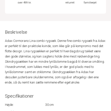
over 499 kr.
returret
familieejet
Beskrivelse
Adax Cormorano Lina combi rygsæk. Denne fine combi rygsæk fra Adax
er perfekt til den praktiske kvinde, som ikke går på kompromis med det
flotte design. Lina rygsækken er perfekt til hverdagsbrug takket være
den gode størrelse, og kan sagtens holde dine mest nødvendige ting.
Skindrygsækken har en mindre lynlåslomme bagpå til diverse småting.
I hovedrummet, som lukkes med lynlås, er der god plads med to
lynlåslommer samt en stiklomme. Skindrygsækken fra Adax har
desuden justerbare skulderremme, som også er aftagelig i den ene
ende, så du nemt kan sætte remmene efter eget ønske.
Specifikationer
Højde:
30 cm