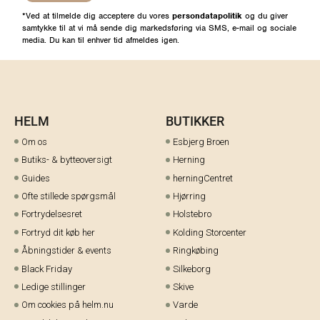
*Ved at tilmelde dig acceptere du vores
persondatapolitik
og du giver
samtykke til at vi må sende dig markedsføring via SMS, e-mail og sociale
media. Du kan til enhver tid afmeldes igen.
HELM
BUTIKKER
Om os
Esbjerg Broen
Butiks- & bytteoversigt
Herning
Guides
herningCentret
Ofte stillede spørgsmål
Hjørring
Fortrydelsesret
Holstebro
Fortryd dit køb her
Kolding Storcenter
Åbningstider & events
Ringkøbing
Black Friday
Silkeborg
Ledige stillinger
Skive
Om cookies på helm.nu
Varde