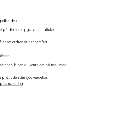
godkendes:
vet på din konto pga. automatiske
å snart ordren er gennemført.
fvises:
matchen, bliver du kontaktet på mail med
de pris, uden din godkendelse.
prismatch her
.