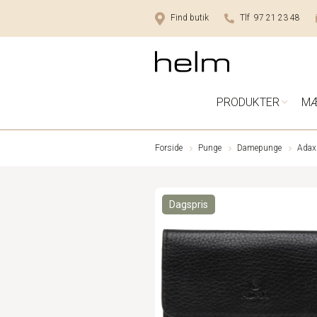
Find butik
Tlf 97 21 23 48
PRODUKTER
M
Forside
Punge
Damepunge
Adax
Dagspris