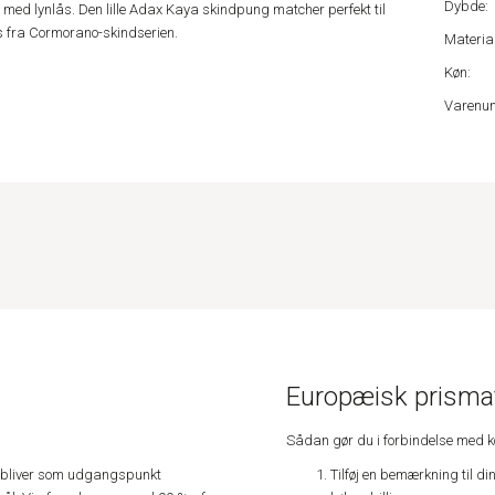
Dybde:
med lynlås. Den lille Adax Kaya skindpung matcher perfekt til
es fra Cormorano-skindserien.
Material
Køn:
Varenu
Europæisk prismat
Sådan gør du i forbindelse med 
Tilføj en bemærkning til di
e, bliver som udgangspunkt