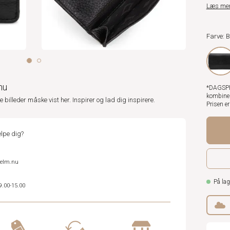
Læs me
Farve: 
nu
*DAGSPRI
kombiner
ne billeder måske vist her. Inspirer og lad dig inspirere.
Prisen e
lpe dig?
helm.nu
På lag
9.00-15.00