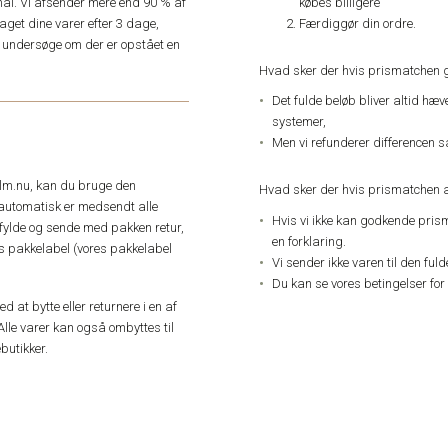
købes billigere
ål. Vi afsender mere end 90 % af
Færdiggør din ordre.
get dine varer efter 3 dage,
an undersøge om der er opstået en
Hvad sker der hvis prismatchen 
Det fulde beløb bliver altid hæ
systemer,
Men vi refunderer differencen s
elm.nu, kan du bruge den
Hvad sker der hvis prismatchen a
automatisk er medsendt alle
Hvis vi ikke kan godkende pris
dfylde og sende med pakken retur,
en forklaring.
res pakkelabel (vores pakkelabel
Vi sender ikke varen til den ful
Du kan se vores betingelser for
 at bytte eller returnere i en af
Alle varer kan også ombyttes til
butikker.