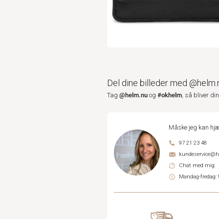
Del dine billeder med @helm.
@helm.nu
#okhelm
Tag
og
, så bliver di
Måske jeg kan hjæ
97 21 23 48
kundeservice@
Chat med mig
Mandag-fredag: 