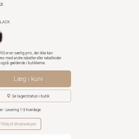
re
BLACK
S er en særlig pris, der ikke kan
es med andre rabatter eller rabatkoder.
r også gældende i butikkerne.
Læg i kurv
Se lagerstatus i butik
er - Levering 1-3 hverdage
Tilføj til Ønskeskyen