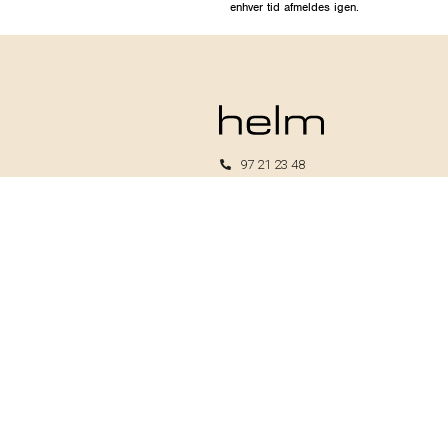
enhver tid afmeldes igen.
97 21 23 48
kundeservice@helm.nu
Mandag-fredag: 9.00-15.00
Helm I/S
CVR: 33739370