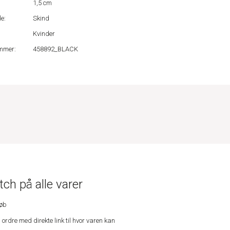
1,5 cm
e:
Skind
Kvinder
mmer:
458892_BLACK
ch på alle varer
køb
n ordre med direkte link til hvor varen kan