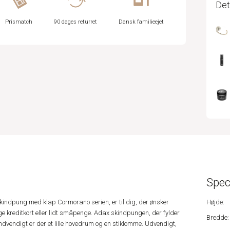
Det
Prismatch
90 dages returret
Dansk familieejet
Spec
indpung med klap Cormorano serien, er til dig, der ønsker
Højde:
e kreditkort eller lidt småpenge. Adax skindpungen, der fylder
Bredde:
ndvendigt er der et lille hovedrum og en stiklomme. Udvendigt,