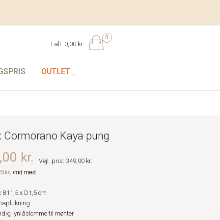
0
I alt:
0,00 kr.
GSPRIS
OUTLET
 Cormorano Kaya pung
00 kr.
Vejl. pris: 349,00 kr.
x B11,5 x D1,5 cm
naplukning
dig lynlåslomme til mønter