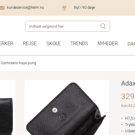
kundeservice@helm.nu
Byt i 90 dage
DA
ÆRKER
REJSE
SKOLE
TRENDS
NYHEDER
 Cormorano Kaya pung
Adax
329,
H7,5 
Trykk
Udven