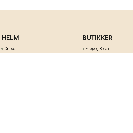
HELM
BUTIKKER
Om os
Esbjerg Broen
Butiks- & bytteoversigt
Herning
Guides
herningCentret
Ofte stillede spørgsmål
Hjørring
Fortrydelsesret
Holstebro
Fortryd dit køb her
Kolding Storcenter
Åbningstider & events
Ringkøbing
Black Friday
Silkeborg
Ledige stillinger
Skive
Om cookies på helm.nu
Varde
Handelsbetingelser
Vejle
Gavekort
Viborg
Cookie-præferencer