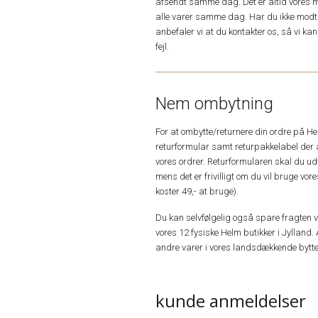
afsendt samme dag. Det er altid vores m
alle varer samme dag. Har du ikke modta
anbefaler vi at du kontakter os, så vi k
fejl.
Nem ombytning
For at ombytte/returnere din ordre på H
returformular samt returpakkelabel der 
vores ordrer. Returformularen skal du u
mens det er frivilligt om du vil bruge vo
koster 49,- at bruge).
Du kan selvfølgelig også spare fragten ved
vores 12 fysiske Helm butikker i Jylland. 
andre varer i vores landsdækkende bytte
kunde anmeldelser