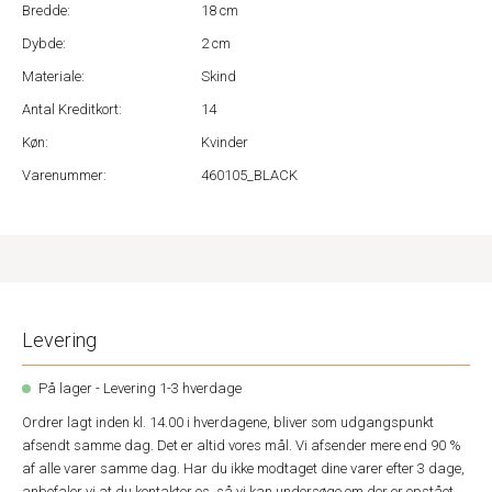
Bredde:
18 cm
Dybde:
2 cm
Materiale:
Skind
Antal Kreditkort:
14
Køn:
Kvinder
Varenummer:
460105_BLACK
Levering
På lager - Levering 1-3 hverdage
Ordrer lagt inden kl. 14.00 i hverdagene, bliver som udgangspunkt
afsendt samme dag. Det er altid vores mål. Vi afsender mere end 90 %
af alle varer samme dag. Har du ikke modtaget dine varer efter 3 dage,
anbefaler vi at du kontakter os, så vi kan undersøge om der er opstået