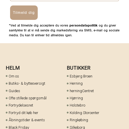
Tilmeld dig
*Ved at tilmelde dig acceptere du vores
persondatapolitik
og du giver
samtykke til at vi må sende dig markedsføring via SMS, e-mail og sociale
media. Du kan til enhver tid afmeldes igen.
HELM
BUTIKKER
Om os
Esbjerg Broen
Butiks- & bytteoversigt
Herning
Guides
herningCentret
Ofte stillede spørgsmål
Hjørring
Fortrydelsesret
Holstebro
Fortryd dit køb her
Kolding Storcenter
Åbningstider & events
Ringkøbing
Black Friday
Silkeborg