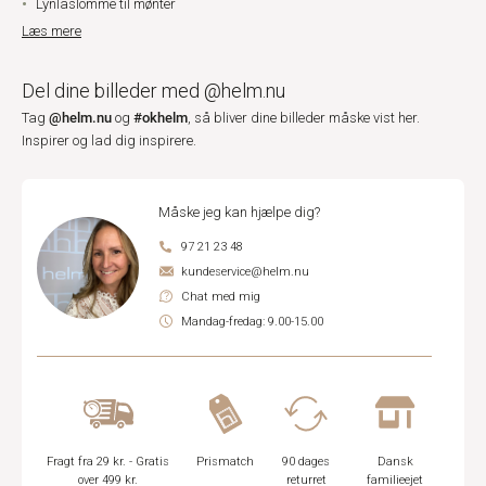
Lynlåslomme til mønter
Læs mere
Del dine billeder med @helm.nu
@helm.nu
#okhelm
Tag
og
, så bliver dine billeder måske vist her.
Inspirer og lad dig inspirere.
Måske jeg kan hjælpe dig?
97 21 23 48
kundeservice@helm.nu
Chat med mig
Mandag-fredag: 9.00-15.00
Fragt fra 29 kr. - Gratis
Prismatch
90 dages
Dansk
over 499 kr.
returret
familieejet