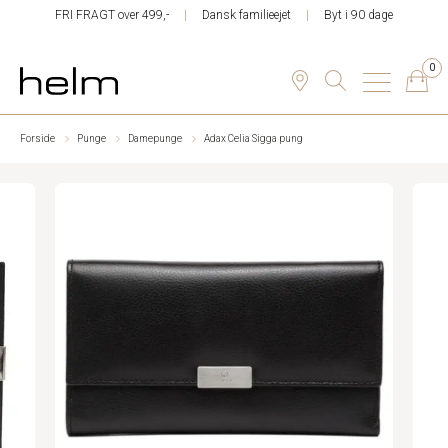
FRI FRAGT over 499,-
Dansk familieejet
Byt i 90 dage
0
Forside
Punge
Damepunge
Adax Celia Sigga pung