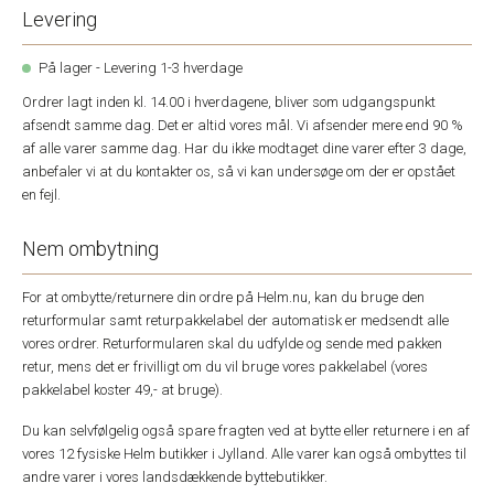
Levering
På lager - Levering 1-3 hverdage
Ordrer lagt inden kl. 14.00 i hverdagene, bliver som udgangspunkt
afsendt samme dag. Det er altid vores mål. Vi afsender mere end 90 %
af alle varer samme dag. Har du ikke modtaget dine varer efter 3 dage,
anbefaler vi at du kontakter os, så vi kan undersøge om der er opstået
en fejl.
Nem ombytning
For at ombytte/returnere din ordre på Helm.nu, kan du bruge den
returformular samt returpakkelabel der automatisk er medsendt alle
vores ordrer. Returformularen skal du udfylde og sende med pakken
retur, mens det er frivilligt om du vil bruge vores pakkelabel (vores
pakkelabel koster 49,- at bruge).
Du kan selvfølgelig også spare fragten ved at bytte eller returnere i en af
vores 12 fysiske Helm butikker i Jylland. Alle varer kan også ombyttes til
andre varer i vores landsdækkende byttebutikker.