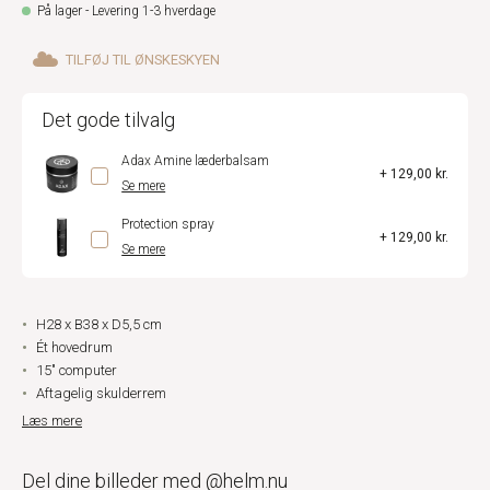
På lager - Levering 1-3 hverdage
TILFØJ TIL ØNSKESKYEN
Det gode tilvalg
Adax Amine læderbalsam
+ 129,00 kr.
Se mere
Protection spray
+ 129,00 kr.
Se mere
H28 x B38 x D5,5 cm
Ét hovedrum
15" computer
Aftagelig skulderrem
Læs mere
Del dine billeder med @helm.nu