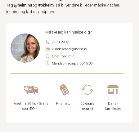
@helm.nu
#okhelm
Tag
og
, så bliver dine billeder måske vist her.
Inspirer og lad dig inspirere.
Måske jeg kan hjælpe dig?
97 21 23 48
kundeservice@helm.nu
Chat med mig
Mandag-fredag: 9.00-15.00
Fragt fra 29 kr. - Gratis
Prismatch
90 dages
Dansk
over 499 kr.
returret
familieejet