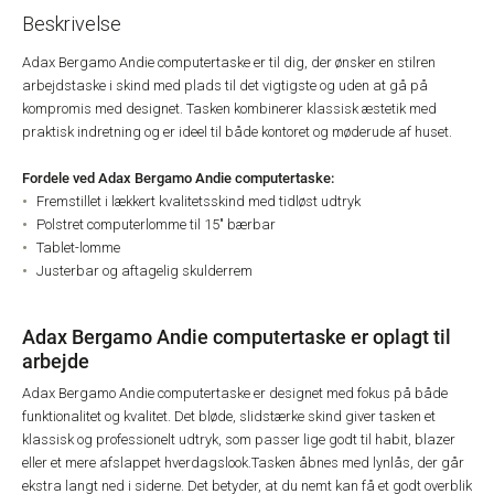
Beskrivelse
Adax Bergamo Andie computertaske er til dig, der ønsker en stilren
arbejdstaske i skind med plads til det vigtigste og uden at gå på
kompromis med designet. Tasken kombinerer klassisk æstetik med
praktisk indretning og er ideel til både kontoret og møderude af huset.
Fordele ved Adax Bergamo Andie computertaske:
Fremstillet i lækkert kvalitetsskind med tidløst udtryk
Polstret computerlomme til 15" bærbar
Tablet-lomme
Justerbar og aftagelig skulderrem
Adax Bergamo Andie computertaske er oplagt til
arbejde
Adax Bergamo Andie computertaske er designet med fokus på både
funktionalitet og kvalitet. Det bløde, slidstærke skind giver tasken et
klassisk og professionelt udtryk, som passer lige godt til habit, blazer
eller et mere afslappet hverdagslook.
Tasken åbnes med lynlås, der går
ekstra langt ned i siderne. Det betyder, at du nemt kan få et godt overblik