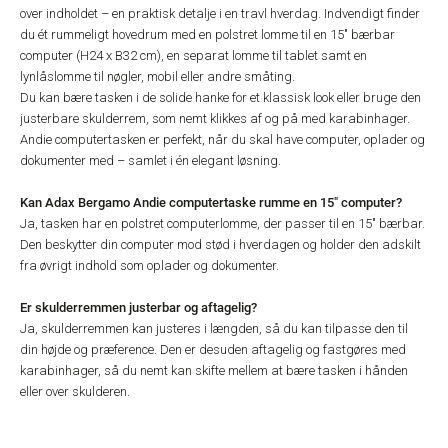
over indholdet – en praktisk detalje i en travl hverdag. Indvendigt finder
du ét rummeligt hovedrum med en polstret lomme til en 15" bærbar
computer (H24 x B32 cm), en separat lomme til tablet samt en
lynlåslomme til nøgler, mobil eller andre småting.
Du kan bære tasken i de solide hanke for et klassisk look eller bruge den
justerbare skulderrem, som nemt klikkes af og på med karabinhager.
Andie computertasken er perfekt, når du skal have computer, oplader og
dokumenter med – samlet i én elegant løsning.
Kan Adax Bergamo Andie computertaske rumme en 15" computer?
Ja, tasken har en polstret computerlomme, der passer til en 15" bærbar.
Den beskytter din computer mod stød i hverdagen og holder den adskilt
fra øvrigt indhold som oplader og dokumenter.
Er skulderremmen justerbar og aftagelig?
Ja, skulderremmen kan justeres i længden, så du kan tilpasse den til
din højde og præference. Den er desuden aftagelig og fastgøres med
karabinhager, så du nemt kan skifte mellem at bære tasken i hånden
eller over skulderen.