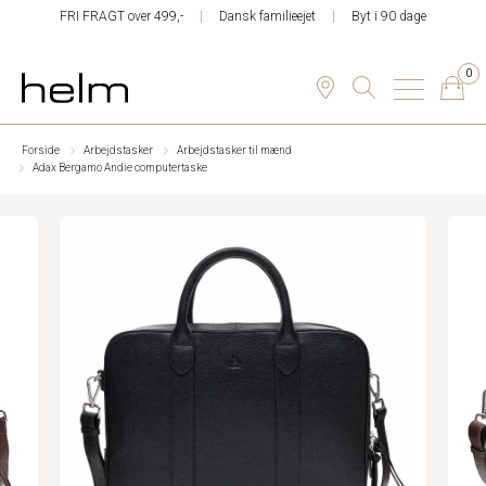
FRI FRAGT over 499,-
Dansk familieejet
Byt i 90 dage
0
Forside
Arbejdstasker
Arbejdstasker til mænd
Adax Bergamo Andie computertaske