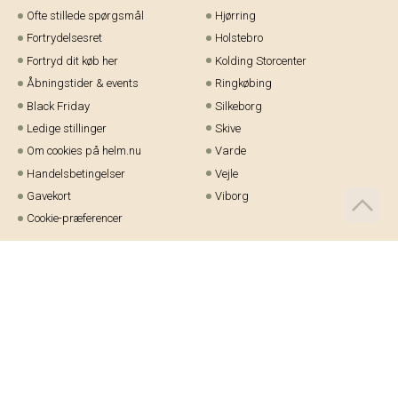
Ofte stillede spørgsmål
Hjørring
Fortrydelsesret
Holstebro
Fortryd dit køb her
Kolding Storcenter
Åbningstider & events
Ringkøbing
Black Friday
Silkeborg
Ledige stillinger
Skive
Om cookies på helm.nu
Varde
Handelsbetingelser
Vejle
Gavekort
Viborg
Cookie-præferencer
Telefon:
97 21 23 48
Email:
kundeservice@helm.nu
Mandag-fredag: 9.00-15.00