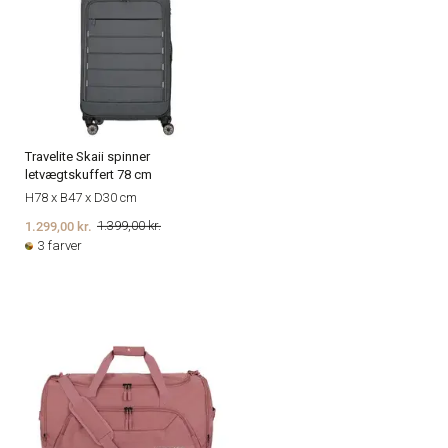
Travelite Skaii spinner
letvægtskuffert 78 cm
H78 x B47 x D30 cm
1.299,00 kr.
1.399,00 kr.
3 farver