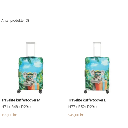
Antal produkter 68
Travelite kuffertcover M
Travelite kuffertcover L
H71 x B48 x D29 cm
H77 x B52x D29 cm
199,00 kr.
249,00 kr.