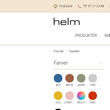
Find butik
Tlf 97 21 23 48
PRODUKTER
M
Forside
Travelite
Farver
BLÅ
BRUN
GRØN
GRÅ
GUL
LYSERØD
MULTI
RØD