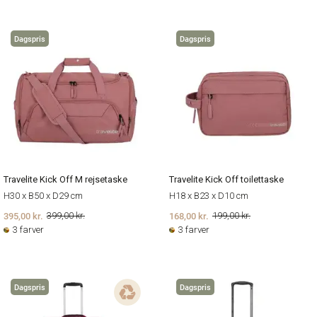
Dagspris
Dagspris
Travelite Kick Off M rejsetaske
Travelite Kick Off toilettaske
H30 x B50 x D29 cm
H18 x B23 x D10 cm
395,00 kr.
168,00 kr.
399,00 kr.
199,00 kr.
3 farver
3 farver
Dagspris
Dagspris