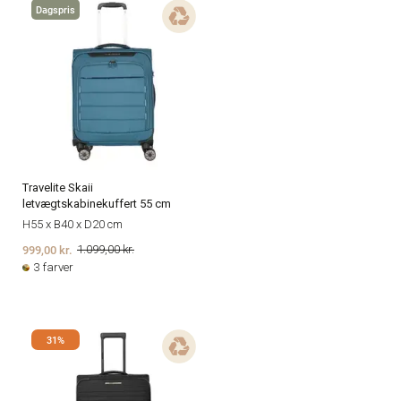
Dagspris
Travelite Skaii
letvægtskabinekuffert 55 cm
H55 x B40 x D20 cm
999,00 kr.
1.099,00 kr.
3 farver
31%