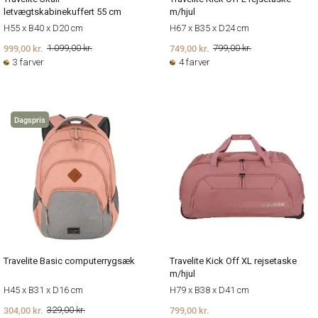
letvægtskabinekuffert 55 cm
m/hjul
H55 x B40 x D20 cm
H67 x B35 x D24 cm
999,00 kr.
749,00 kr.
1.099,00 kr.
799,00 kr.
3 farver
4 farver
Dagspris
Travelite Basic computerrygsæk
Travelite Kick Off XL rejsetaske
m/hjul
H45 x B31 x D16 cm
H79 x B38 x D41 cm
304,00 kr.
799,00 kr.
329,00 kr.