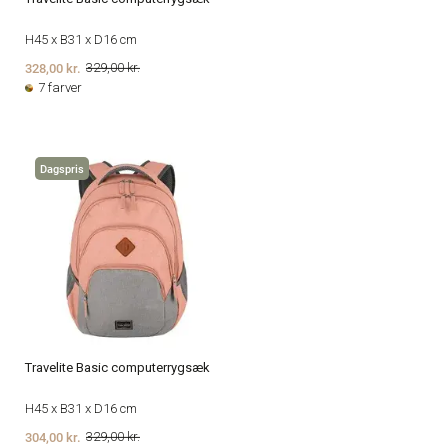
H45 x B31 x D16 cm
328,00 kr.
329,00 kr.
7 farver
Dagspris
Travelite Basic computerrygsæk
H45 x B31 x D16 cm
304,00 kr.
329,00 kr.