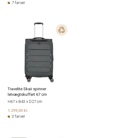
7 farver
Travelite Skaii spinner
letvægtskuffert 67 cm
H67 x B43 x D27 cm
1.299,00 kr.
3 farver