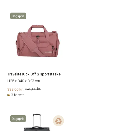
Dagspris
Travelite Kick Off S sportstaske
H25 x B40 x D23 cm
338,00 kr.
349,00 kr.
3 farver
Dagspris