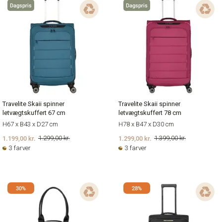
Dagspris
Dagspris
Travelite Skaii spinner
Travelite Skaii spinner
letvægtskuffert 67 cm
letvægtskuffert 78 cm
H67 x B43 x D27 cm
H78 x B47 x D30 cm
1.199,00 kr.
1.299,00 kr.
1.299,00 kr.
1.399,00 kr.
3 farver
3 farver
30%
28%