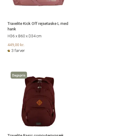
Travelite Kick Off rejsetaske L med
hank
H36 x B60 x D34 cm
449,00 kr.
3 farver
Dagspris
Travelite Basic computerrygsæk