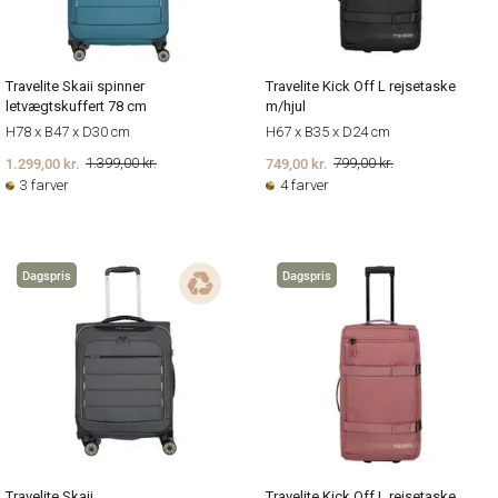
Travelite Skaii spinner
Travelite Kick Off L rejsetaske
letvægtskuffert 78 cm
m/hjul
H78 x B47 x D30 cm
H67 x B35 x D24 cm
1.299,00 kr.
749,00 kr.
1.399,00 kr.
799,00 kr.
3 farver
4 farver
Dagspris
Dagspris
Travelite Skaii
Travelite Kick Off L rejsetaske