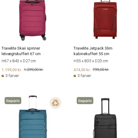
Travelite Skaii spinner
Travelite Jetpack Slim
letvægtskuffert 67 cm
kabinekuffert 55 cm
H67 x B43 x D27 cm
H55 x B35 x D23 cm
1.199,00 kr.
674,00 kr.
1.299,00 kr.
799,00 kr.
3 farver
3 farver
Dagspris
Dagspris