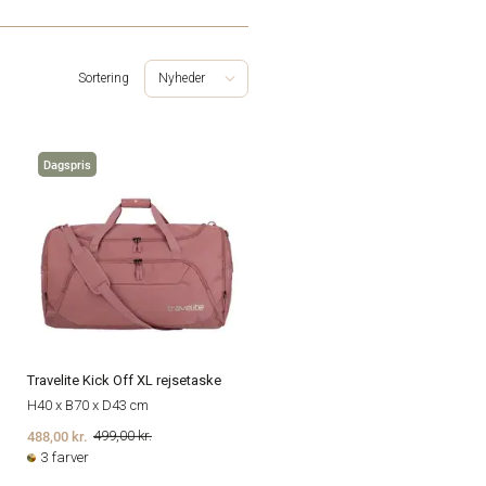
Sortering
Nyheder
Dagspris
Travelite Kick Off XL rejsetaske
H40 x B70 x D43 cm
488,00 kr.
499,00 kr.
3 farver