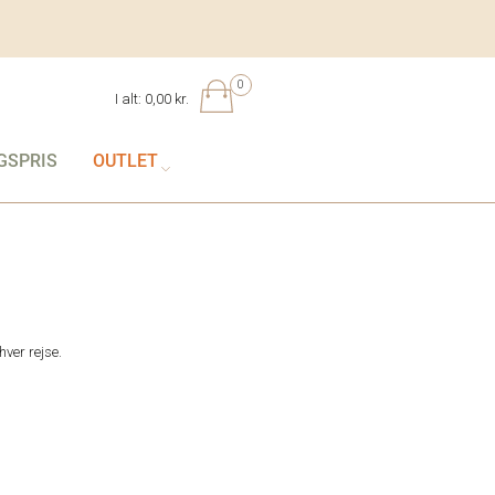
0
I alt:
0,00 kr.
GSPRIS
OUTLET
hver rejse.