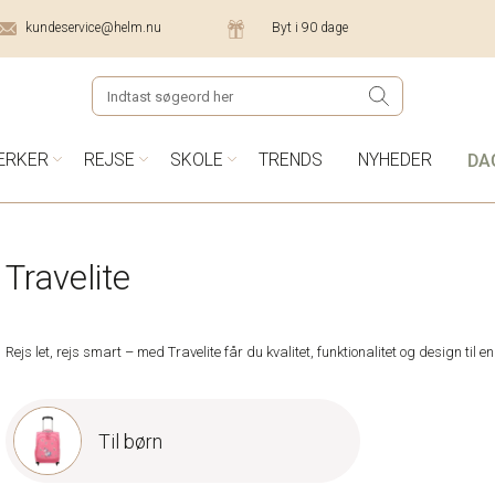
kundeservice@helm.nu
Byt i 90 dage
DA
ÆRKER
REJSE
SKOLE
TRENDS
NYHEDER
Travelite
Rejs let, rejs smart – med Travelite får du kvalitet, funktionalitet og design til en
Til børn