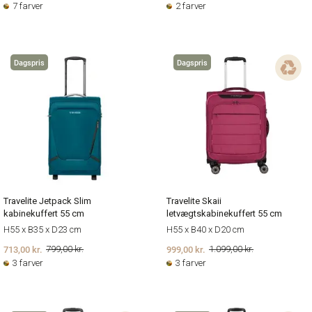
7 farver
2 farver
Dagspris
Dagspris
Travelite Jetpack Slim
Travelite Skaii
kabinekuffert 55 cm
letvægtskabinekuffert 55 cm
H55 x B35 x D23 cm
H55 x B40 x D20 cm
713,00 kr.
999,00 kr.
799,00 kr.
1.099,00 kr.
3 farver
3 farver