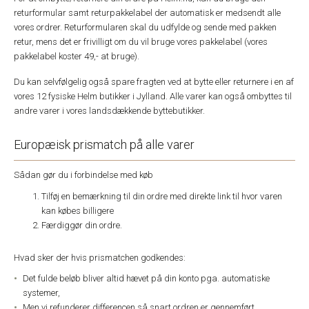
returformular samt returpakkelabel der automatisk er medsendt alle
vores ordrer. Returformularen skal du udfylde og sende med pakken
retur, mens det er frivilligt om du vil bruge vores pakkelabel (vores
pakkelabel koster 49,- at bruge).
Du kan selvfølgelig også spare fragten ved at bytte eller returnere i en af
vores 12 fysiske Helm butikker i Jylland. Alle varer kan også ombyttes til
andre varer i vores landsdækkende byttebutikker.
Europæisk prismatch på alle varer
Sådan gør du i forbindelse med køb
Tilføj en bemærkning til din ordre med direkte link til hvor varen
kan købes billigere
Færdiggør din ordre.
Hvad sker der hvis prismatchen godkendes:
Det fulde beløb bliver altid hævet på din konto pga. automatiske
systemer,
Men vi refunderer differencen så snart ordren er gennemført.