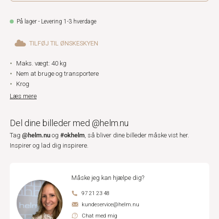
På lager - Levering 1-3 hverdage
TILFØJ TIL ØNSKESKYEN
Maks. vægt: 40 kg
Nem at bruge og transportere
Krog
Læs mere
Del dine billeder med @helm.nu
@helm.nu
#okhelm
Tag
og
, så bliver dine billeder måske vist her.
Inspirer og lad dig inspirere.
Måske jeg kan hjælpe dig?
97 21 23 48
kundeservice@helm.nu
Chat med mig