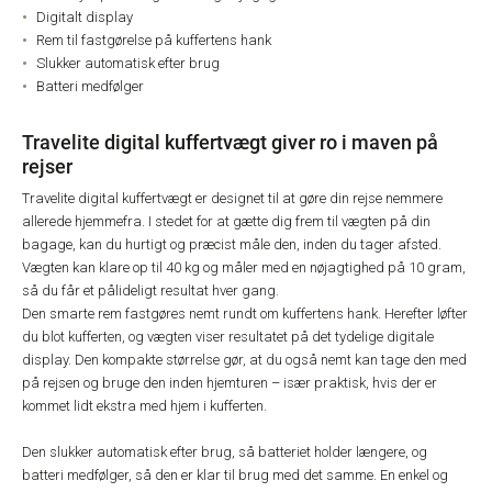
Digitalt display
Rem til fastgørelse på kuffertens hank
Slukker automatisk efter brug
Batteri medfølger
Travelite digital kuffertvægt giver ro i maven på
rejser
Travelite digital kuffertvægt er designet til at gøre din rejse nemmere
allerede hjemmefra. I stedet for at gætte dig frem til vægten på din
bagage, kan du hurtigt og præcist måle den, inden du tager afsted.
Vægten kan klare op til 40 kg og måler med en nøjagtighed på 10 gram,
så du får et pålideligt resultat hver gang.
Den smarte rem fastgøres nemt rundt om kuffertens hank. Herefter løfter
du blot kufferten, og vægten viser resultatet på det tydelige digitale
display. Den kompakte størrelse gør, at du også nemt kan tage den med
på rejsen og bruge den inden hjemturen – især praktisk, hvis der er
kommet lidt ekstra med hjem i kufferten.
Den slukker automatisk efter brug, så batteriet holder længere, og
batteri medfølger, så den er klar til brug med det samme. En enkel og