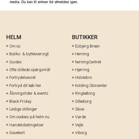
media. Du kan til enhver tid afmeldes igen.
HELM
BUTIKKER
Om os
Esbjerg Broen
Butiks- & bytteoversigt
Herning
Guides
herningCentret
Ofte stillede spørgsmål
Hjørring
Fortrydelsesret
Holstebro
Fortryd dit køb her
Kolding Storcenter
Åbningstider & events
Ringkøbing
Black Friday
Silkeborg
Ledige stillinger
Skive
Om cookies på helm.nu
Varde
Handelsbetingelser
Vejle
Gavekort
Viborg