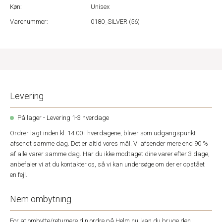
Køn:
Unisex
Varenummer:
0180_SILVER (56)
Levering
På lager - Levering 1-3 hverdage
Ordrer lagt inden kl. 14.00 i hverdagene, bliver som udgangspunkt
afsendt samme dag. Det er altid vores mål. Vi afsender mere end 90 %
af alle varer samme dag. Har du ikke modtaget dine varer efter 3 dage,
anbefaler vi at du kontakter os, så vi kan undersøge om der er opstået
en fejl.
Nem ombytning
For at ombytte/returnere din ordre på Helm.nu, kan du bruge den