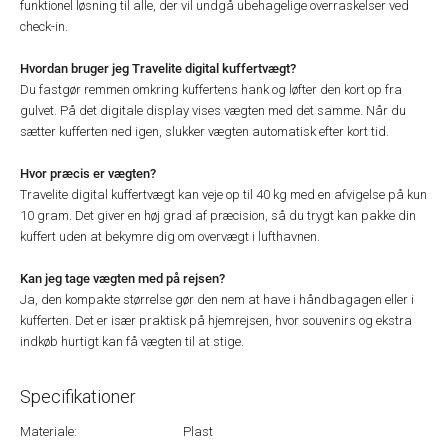
funktionel løsning til alle, der vil undgå ubehagelige overraskelser ved
check-in.
Hvordan bruger jeg Travelite digital kuffertvægt?
Du fastgør remmen omkring kuffertens hank og løfter den kort op fra
gulvet. På det digitale display vises vægten med det samme. Når du
sætter kufferten ned igen, slukker vægten automatisk efter kort tid.
Hvor præcis er vægten?
Travelite digital kuffertvægt kan veje op til 40 kg med en afvigelse på kun
10 gram. Det giver en høj grad af præcision, så du trygt kan pakke din
kuffert uden at bekymre dig om overvægt i lufthavnen.
Kan jeg tage vægten med på rejsen?
Ja, den kompakte størrelse gør den nem at have i håndbagagen eller i
kufferten. Det er især praktisk på hjemrejsen, hvor souvenirs og ekstra
indkøb hurtigt kan få vægten til at stige.
Specifikationer
Materiale:
Plast