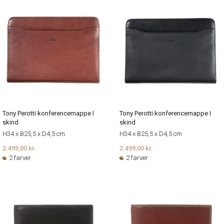
Tony Perotti konferencemappe I
Tony Perotti konferencemappe I
skind
skind
H34 x B25,5 x D4,5 cm
H34 x B25,5 x D4,5 cm
2.499,00 kr.
2.499,00 kr.
2 farver
2 farver