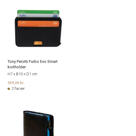
Tony Perotti Furbo Evo Smart
kortholder
H7 x B10 x D1 cm
569,00 kr.
2 farver