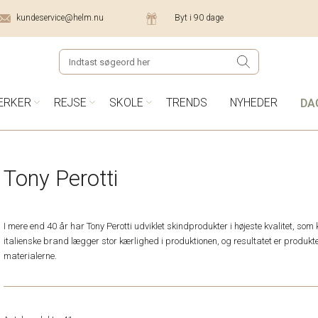
kundeservice@helm.nu
Byt i 90 dage
DA
ÆRKER
REJSE
SKOLE
TRENDS
NYHEDER
Tony Perotti
I mere end 40 år har Tony Perotti udviklet skindprodukter i højeste kvalitet, som
italienske brand lægger stor kærlighed i produktionen, og resultatet er produkte
materialerne.