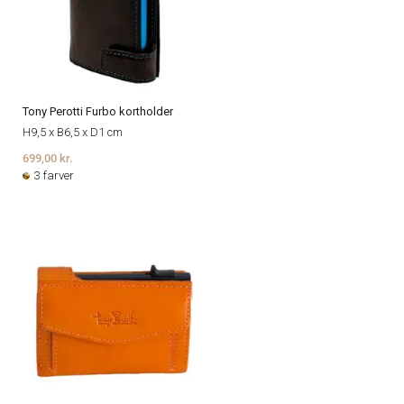
Tony Perotti Furbo kortholder
H9,5 x B6,5 x D1 cm
699,00 kr.
3 farver