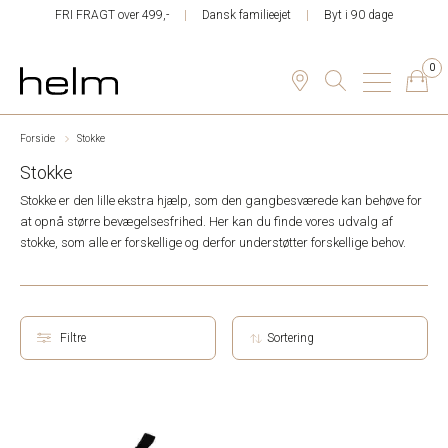
FRI FRAGT over 499,-
Dansk familieejet
Byt i 90 dage
0
Forside
Stokke
Stokke
Stokke er den lille ekstra hjælp, som den gangbesværede kan behøve for
at opnå større bevægelsesfrihed. Her kan du finde vores udvalg af
stokke, som alle er forskellige og derfor understøtter forskellige behov.
Filtre
Sortering