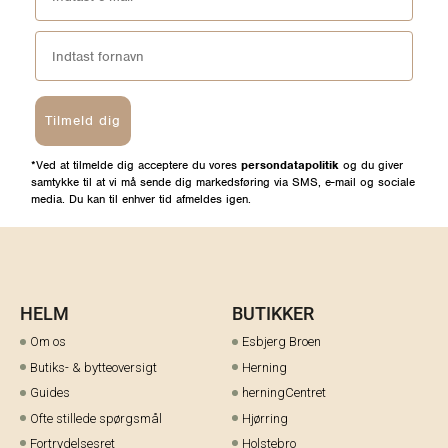
Tilmeld dig
*Ved at tilmelde dig acceptere du vores
persondatapolitik
og du giver
samtykke til at vi må sende dig markedsføring via SMS, e-mail og sociale
media. Du kan til enhver tid afmeldes igen.
HELM
BUTIKKER
Om os
Esbjerg Broen
Butiks- & bytteoversigt
Herning
Guides
herningCentret
Ofte stillede spørgsmål
Hjørring
Fortrydelsesret
Holstebro