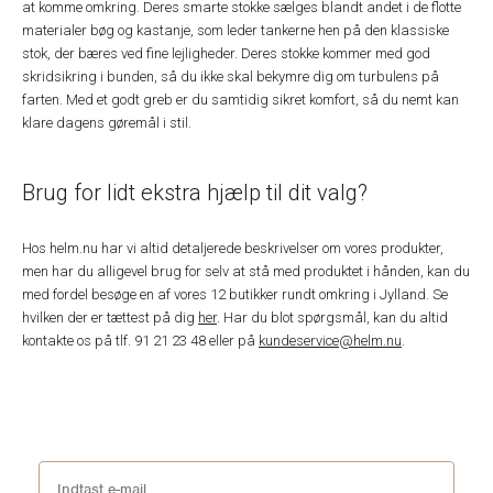
at komme omkring. Deres smarte stokke sælges blandt andet i de flotte
materialer bøg og kastanje, som leder tankerne hen på den klassiske
stok, der bæres ved fine lejligheder. Deres stokke kommer med god
skridsikring i bunden, så du ikke skal bekymre dig om turbulens på
farten. Med et godt greb er du samtidig sikret komfort, så du nemt kan
klare dagens gøremål i stil.
Brug for lidt ekstra hjælp til dit valg?
Hos helm.nu har vi altid detaljerede beskrivelser om vores produkter,
men har du alligevel brug for selv at stå med produktet i hånden, kan du
med fordel besøge en af vores 12 butikker rundt omkring i Jylland. Se
hvilken der er tættest på dig
her
. Har du blot spørgsmål, kan du altid
kontakte os på tlf. 91 21 23 48 eller på
kundeservice@helm.nu
.