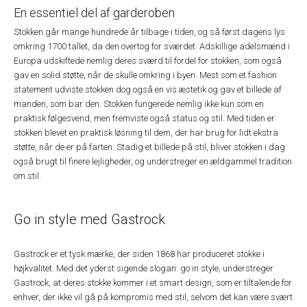
En essentiel del af garderoben
Stokken går mange hundrede år tilbage i tiden, og så først dagens lys
omkring 1700 tallet, da den overtog for sværdet. Adskillige adelsmænd i
Europa udskiftede nemlig deres sværd til fordel for stokken, som også
gav en solid støtte, når de skulle omkring i byen. Mest som et fashion
statement udviste stokken dog også en vis æstetik og gav et billede af
manden, som bar den. Stokken fungerede nemlig ikke kun som en
praktisk følgesvend, men fremviste også status og stil. Med tiden er
stokken blevet en praktisk løsning til dem, der har brug for lidt ekstra
støtte, når de er på farten. Stadig et billede på stil, bliver stokken i dag
også brugt til finere lejligheder, og understreger en ældgammel tradition
om stil.
Go in style med Gastrock
Gastrock er et tysk mærke, der siden 1868 har produceret stokke i
højkvalitet. Med det yderst sigende slogan: go in style, understreger
Gastrock, at deres stokke kommer i et smart design, som er tiltalende for
enhver, der ikke vil gå på kompromis med stil, selvom det kan være svært