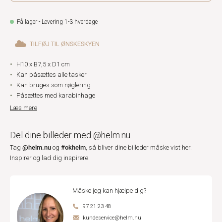
På lager - Levering 1-3 hverdage
TILFØJ TIL ØNSKESKYEN
H10 x B7,5 x D1 cm
Kan påsættes alle tasker
Kan bruges som nøglering
Påsættes med karabinhage
Læs mere
Del dine billeder med @helm.nu
@helm.nu
#okhelm
Tag
og
, så bliver dine billeder måske vist her.
Inspirer og lad dig inspirere.
Måske jeg kan hjælpe dig?
97 21 23 48
kundeservice@helm.nu