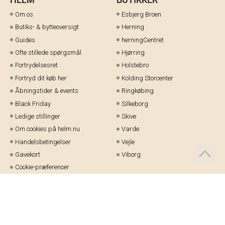
Om os
Esbjerg Broen
Butiks- & bytteoversigt
Herning
Guides
herningCentret
Ofte stillede spørgsmål
Hjørring
Fortrydelsesret
Holstebro
Fortryd dit køb her
Kolding Storcenter
Åbningstider & events
Ringkøbing
Black Friday
Silkeborg
Ledige stillinger
Skive
Om cookies på helm.nu
Varde
Handelsbetingelser
Vejle
Gavekort
Viborg
Cookie-præferencer
Telefon:
97 21 23 48