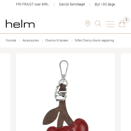
FRI FRAGT over 499,-
Dansk familieejet
Byt i 90 dage
0
Forside
Accessories
Charms til tasken
Silfen Cherry charm nøglering