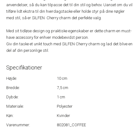
anvendelser, så du kan tilpasse det til din stil og behov. Uanset om du vil
tilføre lidt ekstra til din hverdagstaske eller holde styr på dine nøgler
med stil, så er SILFEN Cherry charm det perfekte valg.
Med sit tidløse design og praktiske egenskaber er dette charm en must-
have accessory for enhver modebevidst person.
Giv din taske et unikt touch med SILFEN Cherry charm og lad det blive en
del af din personlige stil.
Specifikationer
Højde:
10 cm
Bredde:
7,5 cm
Dybde:
1 cm
Materiale:
Polyester
Køn:
Kvinder
Varenummer:
802081_COFFEE