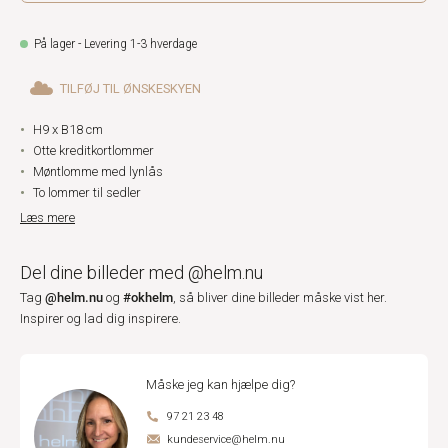
På lager - Levering 1-3 hverdage
TILFØJ TIL ØNSKESKYEN
H9 x B18 cm
Otte kreditkortlommer
Møntlomme med lynlås
To lommer til sedler
Læs mere
Del dine billeder med @helm.nu
@helm.nu
#okhelm
Tag
og
, så bliver dine billeder måske vist her.
Inspirer og lad dig inspirere.
Måske jeg kan hjælpe dig?
97 21 23 48
kundeservice@helm.nu