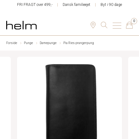
FRI FRAGT over 499,-
Dansk familieejet
Byt i 90 dage
0
Forside
Punge
Damepunge
Pia Ries prangerpung