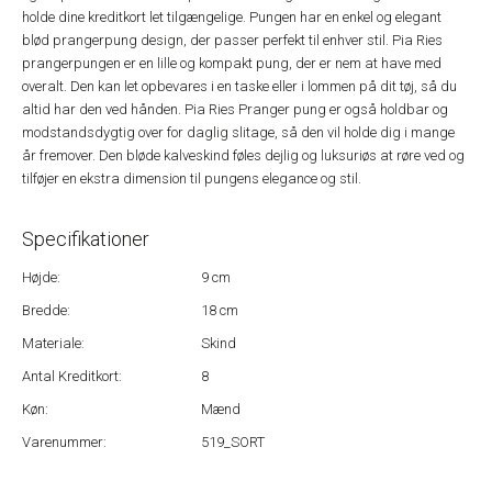
holde dine kreditkort let tilgængelige. Pungen har en enkel og elegant
blød prangerpung design, der passer perfekt til enhver stil. Pia Ries
prangerpungen er en lille og kompakt pung, der er nem at have med
overalt. Den kan let opbevares i en taske eller i lommen på dit tøj, så du
altid har den ved hånden. Pia Ries Pranger pung er også holdbar og
modstandsdygtig over for daglig slitage, så den vil holde dig i mange
år fremover. Den bløde kalveskind føles dejlig og luksuriøs at røre ved og
tilføjer en ekstra dimension til pungens elegance og stil.
Specifikationer
Højde:
9 cm
Bredde:
18 cm
Materiale:
Skind
Antal Kreditkort:
8
Køn:
Mænd
Varenummer:
519_SORT