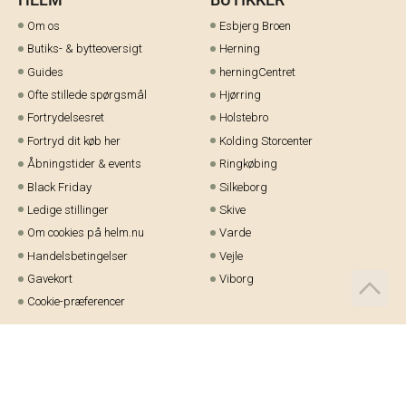
Om os
Esbjerg Broen
Butiks- & bytteoversigt
Herning
Guides
herningCentret
Ofte stillede spørgsmål
Hjørring
Fortrydelsesret
Holstebro
Fortryd dit køb her
Kolding Storcenter
Åbningstider & events
Ringkøbing
Black Friday
Silkeborg
Ledige stillinger
Skive
Om cookies på helm.nu
Varde
Handelsbetingelser
Vejle
Gavekort
Viborg
Cookie-præferencer
Telefon:
97 21 23 48