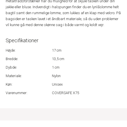
metaltrådsforstærker har du mulighed for at skjule tasken under din
jakke eller bluse. Indvendigt i halspungen finder du en lynlåslomme helt
bagtil samt den rummelige lomme, som lukkes af en klap med velcro. På
bagsiden er tasken lavet i et åndbart materiale, så du uden problemer
vil kunne gå med denne skønne sag i både varmt og koldt vejr.
Specifikationer
Højde:
17 cm
Bredde:
13,5 cm
Dybde:
1 cm
Materiale:
Nylon
Køn:
Unisex
Varenummer:
COVERSAFE X75