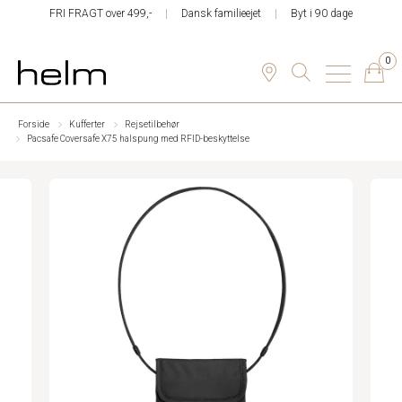
FRI FRAGT over 499,-
Dansk familieejet
Byt i 90 dage
0
Forside
Kufferter
Rejsetilbehør
Pacsafe Coversafe X75 halspung med RFID-beskyttelse