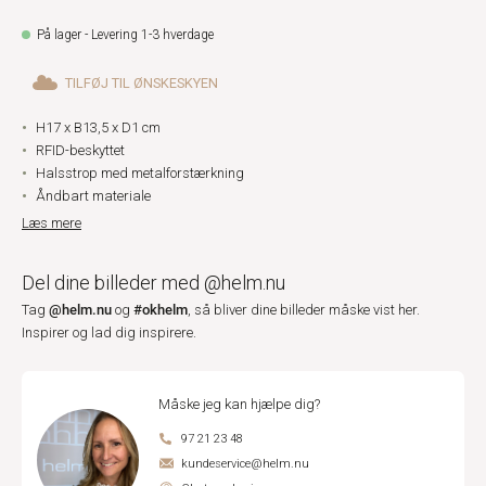
På lager - Levering 1-3 hverdage
TILFØJ TIL ØNSKESKYEN
H17 x B13,5 x D1 cm
RFID-beskyttet
Halsstrop med metalforstærkning
Åndbart materiale
Læs mere
Del dine billeder med @helm.nu
@helm.nu
#okhelm
Tag
og
, så bliver dine billeder måske vist her.
Inspirer og lad dig inspirere.
Måske jeg kan hjælpe dig?
97 21 23 48
kundeservice@helm.nu