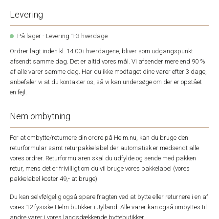
Levering
På lager - Levering 1-3 hverdage
Ordrer lagt inden kl. 14.00 i hverdagene, bliver som udgangspunkt
afsendt samme dag. Det er altid vores mål. Vi afsender mere end 90 %
af alle varer samme dag. Har du ikke modtaget dine varer efter 3 dage,
anbefaler vi at du kontakter os, så vi kan undersøge om der er opstået
en fejl.
Nem ombytning
For at ombytte/returnere din ordre på Helm.nu, kan du bruge den
returformular samt returpakkelabel der automatisk er medsendt alle
vores ordrer. Returformularen skal du udfylde og sende med pakken
retur, mens det er frivilligt om du vil bruge vores pakkelabel (vores
pakkelabel koster 49,- at bruge).
Du kan selvfølgelig også spare fragten ved at bytte eller returnere i en af
vores 12 fysiske Helm butikker i Jylland. Alle varer kan også ombyttes til
andre varer i vores landsdækkende byttebutikker.