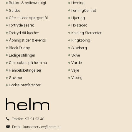
Tilmeld dig
*Ved at tilmelde dig acceptere du vores
persondatapolitik
og du giver
samtykke til at vi må sende dig markedsføring via SMS, e-mail og sociale
media. Du kan til enhver tid afmeldes igen.
HELM
BUTIKKER
Om os
Esbjerg Broen
Butiks- & bytteoversigt
Herning