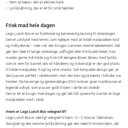
Nem at bære i den praktiske hank
Lynlåsåbning, der er let for små hænder
Frisk mad hele dagen
Lego Lunch Box er en funktionel og børnevenlig løsning til skoledagen.
Den er udstyret med termo, som hjælper med at holde madpakken kold
og indbydende – især når den bruges sammen med et køleelement. Det
gør den ideel til lange skoledage, udflugter eller fritidsaktiviteter, hvor
maden gerne må holde sig frisk lidt længere.
Boxen åbnes med lynlås,
som er nem for barnet selv at håndtere, og indvendigt er der god plads
til både madpakke, frugt og små snacks. Det kompakte design gør, at
den passer perfekt i skoletasken, men den kan også bæres i hånden via
hanken. De farverige og genkendelige LEGO-motiver giver madkassen et
legende udtryk, som passer godt til børn i de første skoleår.
Den er let at bruge i hverdagen og gør det lidt sjovere for barnet at tage
madpakken med i skole.
Hvem er Lego Lunch Box velegnet til?
Lego Lunch Box er særligt velegnet til børn i 0.–2. klasse. Størrelsen,
designet og den nemme lynlåsåbning gør den ideel til mindre børn, der