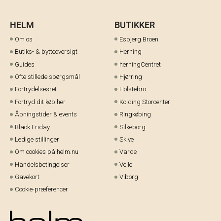
HELM
BUTIKKER
Om os
Esbjerg Broen
Butiks- & bytteoversigt
Herning
Guides
herningCentret
Ofte stillede spørgsmål
Hjørring
Fortrydelsesret
Holstebro
Fortryd dit køb her
Kolding Storcenter
Åbningstider & events
Ringkøbing
Black Friday
Silkeborg
Ledige stillinger
Skive
Om cookies på helm.nu
Varde
Handelsbetingelser
Vejle
Gavekort
Viborg
Cookie-præferencer