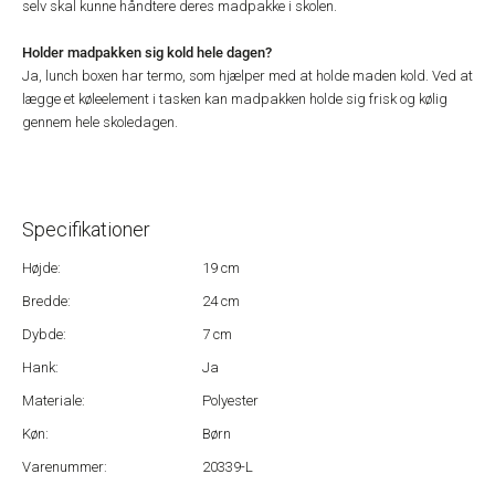
selv skal kunne håndtere deres madpakke i skolen.
Holder madpakken sig kold hele dagen?
Ja, lunch boxen har termo, som hjælper med at holde maden kold. Ved at
lægge et køleelement i tasken kan madpakken holde sig frisk og kølig
gennem hele skoledagen.
Specifikationer
Højde:
19 cm
Bredde:
24 cm
Dybde:
7 cm
Hank:
Ja
Materiale:
Polyester
Køn:
Børn
Varenummer:
20339-L