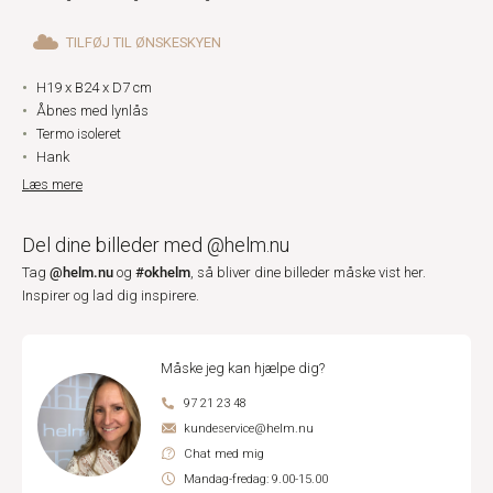
TILFØJ TIL ØNSKESKYEN
H19 x B24 x D7 cm
Åbnes med lynlås
Termo isoleret
Hank
Læs mere
Del dine billeder med @helm.nu
@helm.nu
#okhelm
Tag
og
, så bliver dine billeder måske vist her.
Inspirer og lad dig inspirere.
Måske jeg kan hjælpe dig?
97 21 23 48
kundeservice@helm.nu
Chat med mig
Mandag-fredag: 9.00-15.00