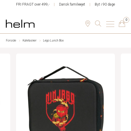
FRI FRAGT over 499,-
Dansk familieejet
Byt i 90 dage
0
Forside
Køletasker
Lego Lunch Box