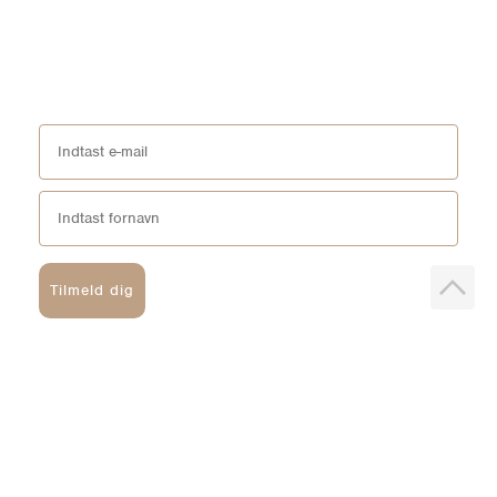
Tilmeld dig
*Ved at tilmelde dig acceptere du vores
persondatapolitik
og du giver
samtykke til at vi må sende dig markedsføring via SMS, e-mail og sociale
media. Du kan til enhver tid afmeldes igen.