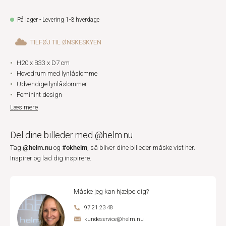
På lager - Levering 1-3 hverdage
TILFØJ TIL ØNSKESKYEN
H20 x B33 x D7 cm
Hovedrum med lynlåslomme
Udvendige lynlåslommer
Feminint design
Læs mere
Del dine billeder med @helm.nu
@helm.nu
#okhelm
Tag
og
, så bliver dine billeder måske vist her.
Inspirer og lad dig inspirere.
Måske jeg kan hjælpe dig?
97 21 23 48
kundeservice@helm.nu