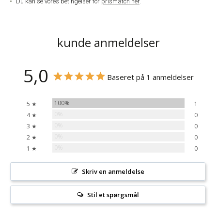
Du kan se vores betingelser for
prismatch her
.
kunde anmeldelser
5,0
Baseret på 1 anmeldelser
100%
5 ★
1
0%
4 ★
0
0%
3 ★
0
0%
2 ★
0
0%
1 ★
0
Skriv en anmeldelse
Stil et spørgsmål