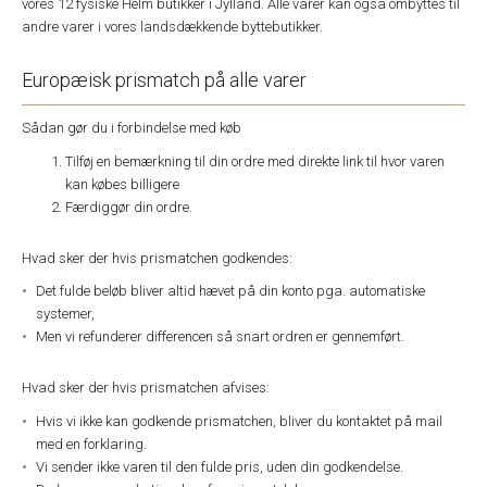
vores 12 fysiske Helm butikker i Jylland. Alle varer kan også ombyttes til
andre varer i vores landsdækkende byttebutikker.
Europæisk prismatch på alle varer
Sådan gør du i forbindelse med køb
Tilføj en bemærkning til din ordre med direkte link til hvor varen
kan købes billigere
Færdiggør din ordre.
Hvad sker der hvis prismatchen godkendes:
Det fulde beløb bliver altid hævet på din konto pga. automatiske
systemer,
Men vi refunderer differencen så snart ordren er gennemført.
Hvad sker der hvis prismatchen afvises:
Hvis vi ikke kan godkende prismatchen, bliver du kontaktet på mail
med en forklaring.
Vi sender ikke varen til den fulde pris, uden din godkendelse.