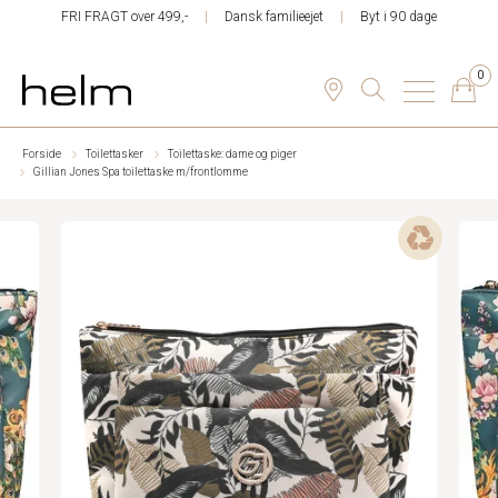
FRI FRAGT over 499,-
Dansk familieejet
Byt i 90 dage
0
Forside
Toilettasker
Toilettaske: dame og piger
Gillian Jones Spa toilettaske m/frontlomme