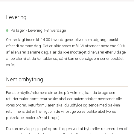
Levering
På lager - Levering 1-3 hverdage
Ordrer lagt inden kl. 14.00 i hverdagene, bliver som udgangspunkt
afsendt samme dag. Det er altid vores mål. Vi afsender mere end 90 %
af alle varer samme dag. Har du ikke modtaget dine varer efter 3 dage,
anbefaler vi at du kontakter os, så vi kan undersøge om der er opstået
en fejl.
Nem ombytning
For at ombytte/returnere din ordre på Helm.nu, kan du bruge den
returformular samt returpakkelabel der automatisk er medsendt alle
vores ordrer. Returformularen skal du udfylde og sende med pakken
retur, mens det er frivilligt om du vil bruge vores pakkelabel (vores
pakkelabel koster 49,- at bruge).
Du kan selvfølgelig også spare fragten ved at bytte eller returnere i en af