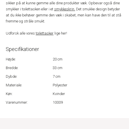
sikker på at kunne gemme alle dine produkter væk. Opbevar også dine
smykker i toilettasken eller i et
smykkeskrin.
Det smukke design betyder
at du ikke behøver gemme den væk i skabet, men kan have den til at stå
fremme og stråle smukt.
Udforsk alle vores
toilettasker
lige her!
Specifikationer
Højde:
20 cm
Bredde:
33 cm
Dybde:
7 cm
Materiale:
Polyester
Køn:
Kvinder
Varenummer:
10009