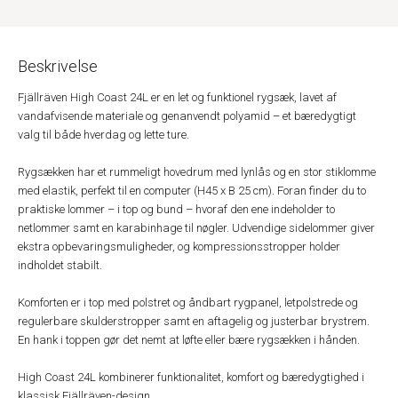
Beskrivelse
Fjällräven High Coast 24L er en let og funktionel rygsæk, lavet af
vandafvisende materiale og genanvendt polyamid – et bæredygtigt
valg til både hverdag og lette ture.
Rygsækken har et rummeligt hovedrum med lynlås og en stor stiklomme
med elastik, perfekt til en computer (H45 x B 25 cm). Foran finder du to
praktiske lommer – i top og bund – hvoraf den ene indeholder to
netlommer samt en karabinhage til nøgler. Udvendige sidelommer giver
ekstra opbevaringsmuligheder, og kompressionsstropper holder
indholdet stabilt.
Komforten er i top med polstret og åndbart rygpanel, letpolstrede og
regulerbare skulderstropper samt en aftagelig og justerbar brystrem.
En hank i toppen gør det nemt at løfte eller bære rygsækken i hånden.
High Coast 24L kombinerer funktionalitet, komfort og bæredygtighed i
klassisk Fjällräven-design.