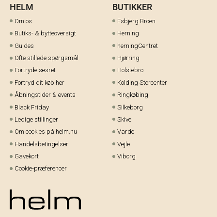
HELM
BUTIKKER
Om os
Esbjerg Broen
Butiks- & bytteoversigt
Herning
Guides
herningCentret
Ofte stillede spørgsmål
Hjørring
Fortrydelsesret
Holstebro
Fortryd dit køb her
Kolding Storcenter
Åbningstider & events
Ringkøbing
Black Friday
Silkeborg
Ledige stillinger
Skive
Om cookies på helm.nu
Varde
Handelsbetingelser
Vejle
Gavekort
Viborg
Cookie-præferencer