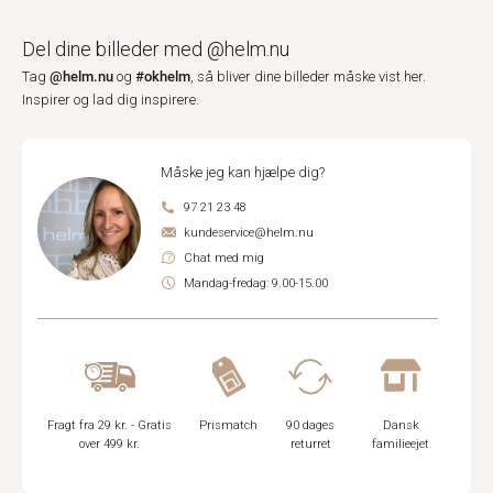
Del dine billeder med @helm.nu
@helm.nu
#okhelm
Tag
og
, så bliver dine billeder måske vist her.
Inspirer og lad dig inspirere.
Måske jeg kan hjælpe dig?
97 21 23 48
kundeservice@helm.nu
Chat med mig
Mandag-fredag: 9.00-15.00
Fragt fra 29 kr. - Gratis
Prismatch
90 dages
Dansk
over 499 kr.
returret
familieejet