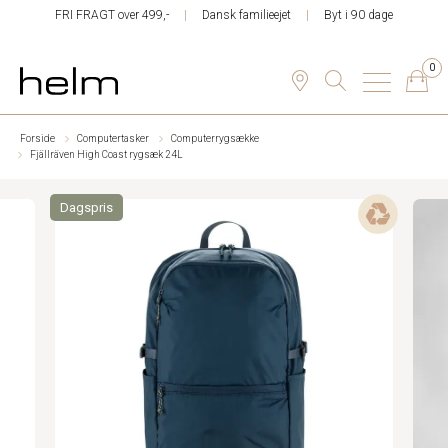
FRI FRAGT over 499,-
Dansk familieejet
Byt i 90 dage
0
Forside
Computertasker
Computerrygsække
Fjällräven High Coast rygsæk 24L
Dagspris