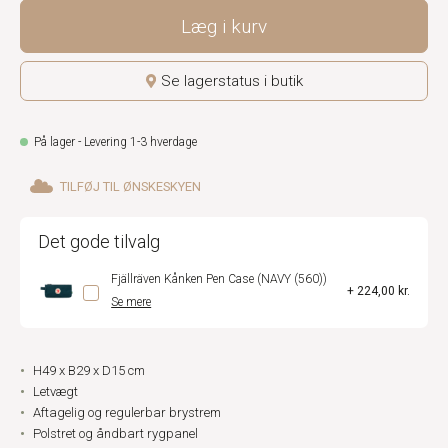
Læg i kurv
Se lagerstatus i butik
På lager - Levering 1-3 hverdage
TILFØJ TIL ØNSKESKYEN
Det gode tilvalg
Fjällräven Kånken Pen Case (NAVY (560))
+ 224,00 kr.
Se mere
H49 x B29 x D15 cm
Letvægt
Aftagelig og regulerbar brystrem
Polstret og åndbart rygpanel