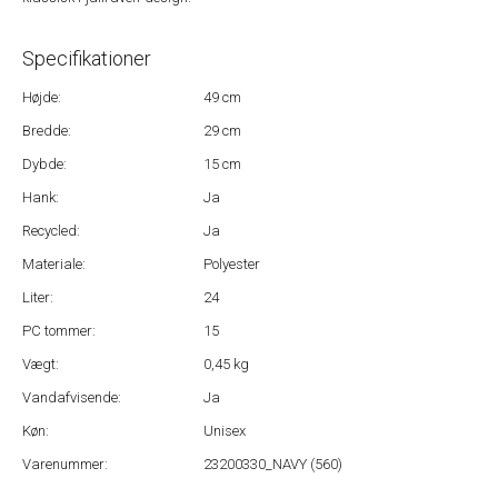
Specifikationer
Højde:
49 cm
Bredde:
29 cm
Dybde:
15 cm
Hank:
Ja
Recycled:
Ja
Materiale:
Polyester
Liter:
24
PC tommer:
15
Vægt:
0,45 kg
Vandafvisende:
Ja
Køn:
Unisex
Varenummer:
23200330_NAVY (560)