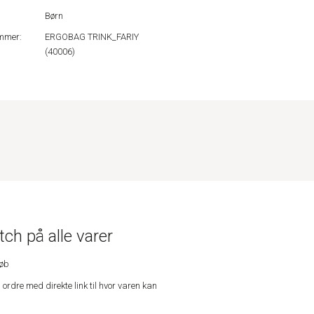
Børn
mmer:
ERGOBAG TRINK_FARIY
(40006)
ch på alle varer
køb
n ordre med direkte link til hvor varen kan