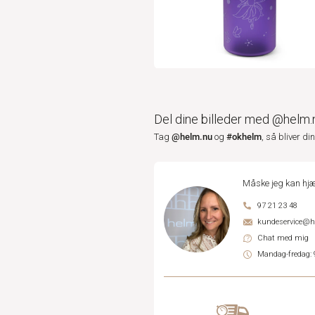
Del dine billeder med @helm.
@helm.nu
#okhelm
Tag
og
, så bliver di
Måske jeg kan hjæ
97 21 23 48
kundeservice@
Chat med mig
Mandag-fredag: 