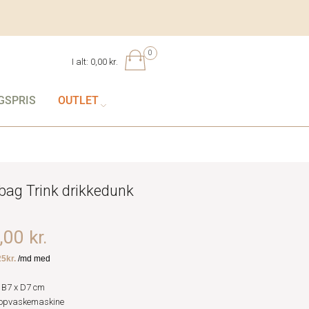
0
I alt:
0,00 kr.
GSPRIS
OUTLET
bag Trink drikkedunk
00 kr.
 B7 x D7 cm
 opvaskemaskine