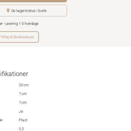
Se lagerstatus i butik
er - Levering 1-3 hverdage
Tilføj til Ønskeskyen
ifikationer
20 cm
7 cm
7 cm
Ja
e:
Plast
0,5