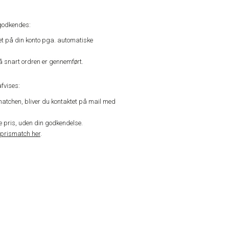
godkendes:
vet på din konto pga. automatiske
å snart ordren er gennemført.
fvises:
matchen, bliver du kontaktet på mail med
de pris, uden din godkendelse.
prismatch her
.