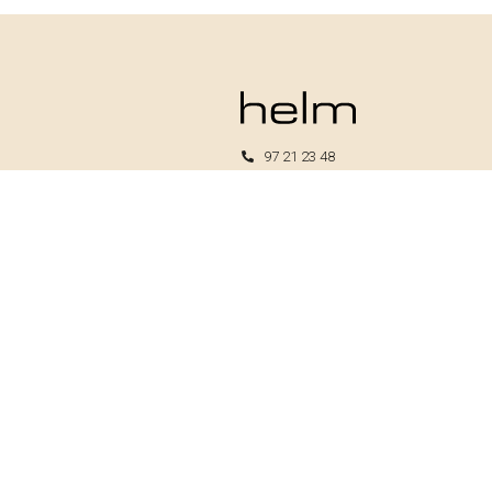
97 21 23 48
kundeservice@helm.nu
Mandag-fredag: 9.00-15.00
Helm I/S
CVR: 33739370