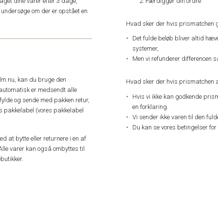
Færdiggør din ordre.
get dine varer efter 3 dage,
an undersøge om der er opstået en
Hvad sker der hvis prismatchen 
Det fulde beløb bliver altid hæ
systemer,
Men vi refunderer differencen s
elm.nu, kan du bruge den
Hvad sker der hvis prismatchen a
automatisk er medsendt alle
Hvis vi ikke kan godkende pris
dfylde og sende med pakken retur,
en forklaring.
res pakkelabel (vores pakkelabel
Vi sender ikke varen til den ful
Du kan se vores betingelser for
 at bytte eller returnere i en af
Alle varer kan også ombyttes til
butikker.