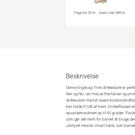
Fragt fra 29 kr. - Gratis over 499 kr.
Beskrivelse
Denne Ergobag Trink drikkedunk er perfek
liter og fås i en masse fine farver og pri
drikkevarer med et lavere kuldioxidindho
kan holde til lidt af hvert. Drikkeflasken
opvaskemaskinen op til 65 grader. Flask
som gør det nemt for barnet at bruge den
udstyret med en smart hank, som barnet 