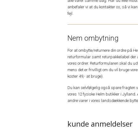
alle varer samme dag. Har du ikke modta
anbefaler vi at du kontakter os, så vi k
fejl.
Nem ombytning
For at ombytte/returnere din ordre på H
returformular samt returpakkelabel der 
vores ordrer. Returformularen skal du u
mens det er frivilligt om du vil bruge vo
koster 49,- at bruge).
Du kan selvfølgelig også spare fragten ved
vores 12 fysiske Helm butikker i Jylland. 
andre varer i vores landsdækkende bytte
kunde anmeldelser