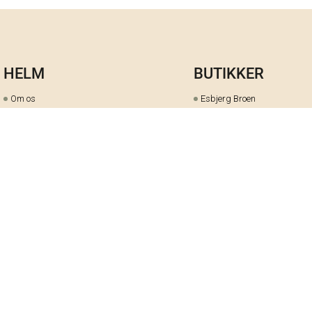
HELM
BUTIKKER
Om os
Esbjerg Broen
Butiks- & bytteoversigt
Herning
Guides
herningCentret
Ofte stillede spørgsmål
Hjørring
Fortrydelsesret
Holstebro
Fortryd dit køb her
Kolding Storcenter
Åbningstider & events
Ringkøbing
Black Friday
Silkeborg
Ledige stillinger
Skive
Om cookies på helm.nu
Varde
Handelsbetingelser
Vejle
Gavekort
Viborg
Cookie-præferencer