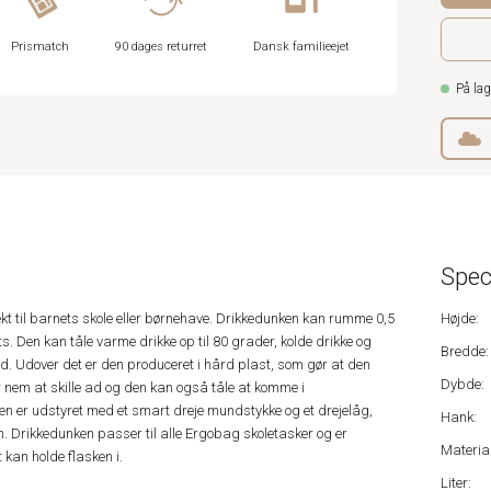
Prismatch
90 dages returret
Dansk familieejet
På lag
Spec
t til barnets skole eller børnehave. Drikkedunken kan rumme 0,5
Højde:
nts. Den kan tåle varme drikke op til 80 grader, kolde drikke og
Bredde:
ld. Udover det er den produceret i hård plast, som gør at den
Dybde:
 er nem at skille ad og den kan også tåle at komme i
en er udstyret med et smart dreje mundstykke og et drejelåg,
Hank:
. Drikkedunken passer til alle Ergobag skoletasker og er
Material
kan holde flasken i.
Liter: