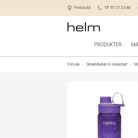
Find butik
Tlf 97 21 23 48
PRODUKTER
M
Forside
Skoletilbehør til skolestart
Ma