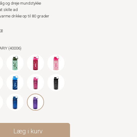
låg og dreje mundstykke
t skille ad
varme drikke op til 80 grader
re
FARIY (40006)
Læg i kurv