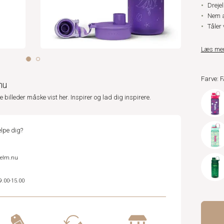
Dreje
Nem a
Tåler 
Læs me
Farve: 
nu
ne billeder måske vist her. Inspirer og lad dig inspirere.
lpe dig?
helm.nu
9.00-15.00