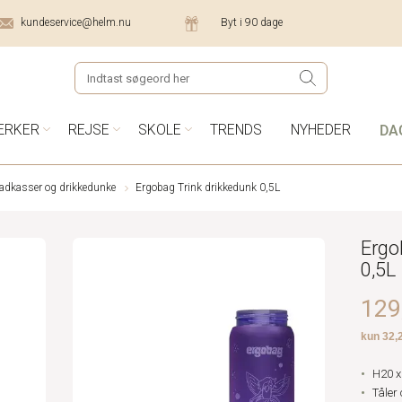
kundeservice@helm.nu
Byt i 90 dage
DA
ÆRKER
REJSE
SKOLE
TRENDS
NYHEDER
dkasser og drikkedunke
Ergobag Trink drikkedunk 0,5L
Ergo
0,5L
129,
H20 x
Tåler