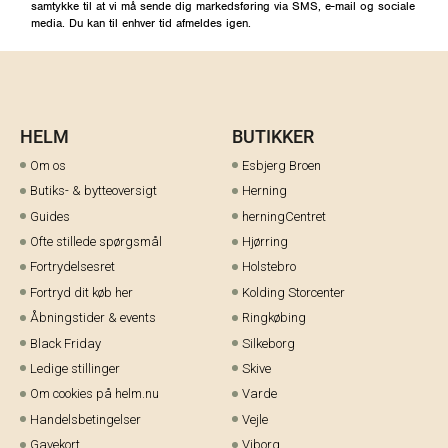
samtykke til at vi må sende dig markedsføring via SMS, e-mail og sociale
media. Du kan til enhver tid afmeldes igen.
HELM
BUTIKKER
Om os
Esbjerg Broen
Butiks- & bytteoversigt
Herning
Guides
herningCentret
Ofte stillede spørgsmål
Hjørring
Fortrydelsesret
Holstebro
Fortryd dit køb her
Kolding Storcenter
Åbningstider & events
Ringkøbing
Black Friday
Silkeborg
Ledige stillinger
Skive
Om cookies på helm.nu
Varde
Handelsbetingelser
Vejle
Gavekort
Viborg