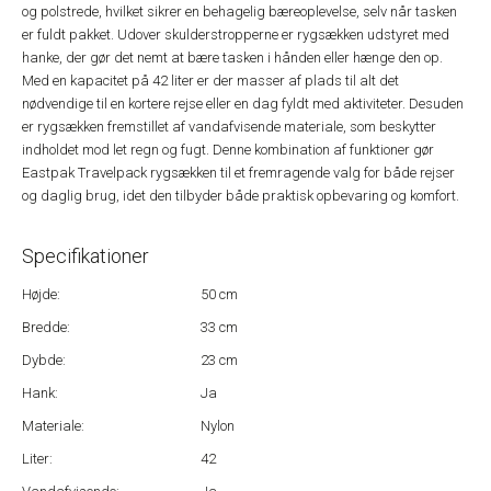
og polstrede, hvilket sikrer en behagelig bæreoplevelse, selv når tasken
er fuldt pakket. Udover skulderstropperne er rygsækken udstyret med
hanke, der gør det nemt at bære tasken i hånden eller hænge den op.
Med en kapacitet på 42 liter er der masser af plads til alt det
nødvendige til en kortere rejse eller en dag fyldt med aktiviteter. Desuden
er rygsækken fremstillet af vandafvisende materiale, som beskytter
indholdet mod let regn og fugt. Denne kombination af funktioner gør
Eastpak Travelpack rygsækken til et fremragende valg for både rejser
og daglig brug, idet den tilbyder både praktisk opbevaring og komfort.
Specifikationer
Højde:
50 cm
Bredde:
33 cm
Dybde:
23 cm
Hank:
Ja
Materiale:
Nylon
Liter:
42