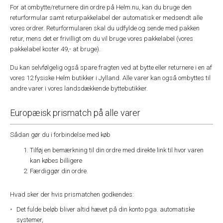
For at ombytte/returnere din ordre på Helm.nu, kan du bruge den
returformular samt returpakkelabel der automatisk er medsendt alle
vores ordrer. Returformularen skal du udfylde og sende med pakken
retur, mens det er frivilligt om du vil bruge vores pakkelabel (vores
pakkelabel koster 49,- at bruge).
Du kan selvfølgelig også spare fragten ved at bytte eller returnere i en af
vores 12 fysiske Helm butikker i Jylland. Alle varer kan også ombyttes til
andre varer i vores landsdækkende byttebutikker.
Europæisk prismatch på alle varer
Sådan gør du i forbindelse med køb
Tilføj en bemærkning til din ordre med direkte link til hvor varen
kan købes billigere
Færdiggør din ordre.
Hvad sker der hvis prismatchen godkendes:
Det fulde beløb bliver altid hævet på din konto pga. automatiske
systemer,