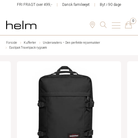
FRI FRAGT over 499,-
Dansk familieejet
Byt i 90 dage
0
Forside
Kufferter
Underseaters – Den perfekte rejsemakker
Eastpak Travelpack rygsæk