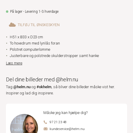
På lager - Levering 1-3 hverdage
TILFØJ TIL ØNSKESKYEN
H51 x B33 x D23 cm
To hovedrum med lynlås foran
Polstret computerlomme
Justerbare og polstrede skulderstropper samt hanke
Læs mere
Del dine billeder med @helm.nu
@helm.nu
#okhelm
Tag
og
, så bliver dine billeder måske vist her.
Inspirer og lad dig inspirere.
Måske jeg kan hjælpe dig?
97 21 23 48
kundeservice@helm.nu