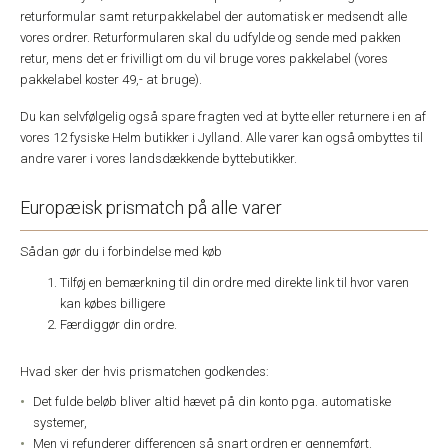
returformular samt returpakkelabel der automatisk er medsendt alle
vores ordrer. Returformularen skal du udfylde og sende med pakken
retur, mens det er frivilligt om du vil bruge vores pakkelabel (vores
pakkelabel koster 49,- at bruge).
Du kan selvfølgelig også spare fragten ved at bytte eller returnere i en af
vores 12 fysiske Helm butikker i Jylland. Alle varer kan også ombyttes til
andre varer i vores landsdækkende byttebutikker.
Europæisk prismatch på alle varer
Sådan gør du i forbindelse med køb
Tilføj en bemærkning til din ordre med direkte link til hvor varen
kan købes billigere
Færdiggør din ordre.
Hvad sker der hvis prismatchen godkendes:
Det fulde beløb bliver altid hævet på din konto pga. automatiske
systemer,
Men vi refunderer differencen så snart ordren er gennemført.