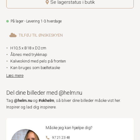
Se lagerstatus i butik
På lager - Levering 1-3 hverdage
TILFØJ TIL ØNSKESKYEN
H10,5 x B18 x D2 cm
Åbnes med trykknap
Kalveskind med pels på fronten
Kan bruges som bæltetaske
Læs mere
Del dine billeder med @helm.nu
@helm.nu
#okhelm
Tag
og
, så bliver dine billeder måske vist her.
Inspirer og lad dig inspirere.
Måske jeg kan hjælpe dig?
97 21 23 48