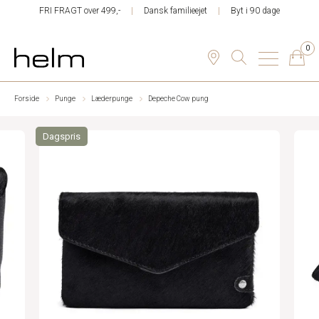
FRI FRAGT over 499,-
Dansk familieejet
Byt i 90 dage
0
Forside
Punge
Læderpunge
Depeche Cow pung
Dagspris