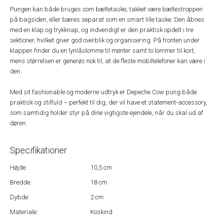
Pungen kan både bruges som bæltetaske, takket være bæltestroppen
på bagsiden, eller bæres separat som en smart lille taske. Den åbnes
med en klap og trykknap, og indvendigt er den praktisk opdelt i tre
sektioner, hvilket giver god overblik og organisering. På fronten under
klappen finder du en lynlåslomme til mønter samt to lommer til kort,
mens størrelsen er generøs nok til, at de fleste mobiltelefoner kan være i
den.
Med sit fashionable og moderne udtryk er Depeche Cow pung både
praktisk og stilfuld – perfekt til dig, der vil have et statement-accessory,
som samtidig holder styr på dine vigtigste ejendele, når du skal ud af
døren.
Specifikationer
Højde:
10,5 cm
Bredde:
18 cm
Dybde:
2 cm
Materiale:
Koskind