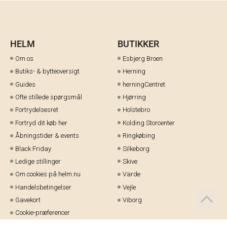
HELM
BUTIKKER
Om os
Esbjerg Broen
Butiks- & bytteoversigt
Herning
Guides
herningCentret
Ofte stillede spørgsmål
Hjørring
Fortrydelsesret
Holstebro
Fortryd dit køb her
Kolding Storcenter
Åbningstider & events
Ringkøbing
Black Friday
Silkeborg
Ledige stillinger
Skive
Om cookies på helm.nu
Varde
Handelsbetingelser
Vejle
Gavekort
Viborg
Cookie-præferencer