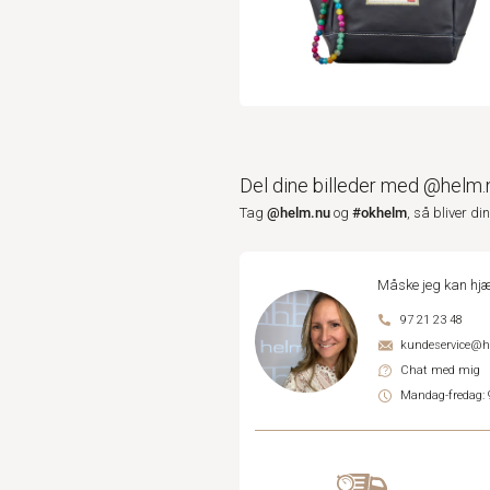
Del dine billeder med @helm.
@helm.nu
#okhelm
Tag
og
, så bliver di
Måske jeg kan hjæ
97 21 23 48
kundeservice@
Chat med mig
Mandag-fredag: 