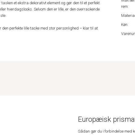
Max læ
tasken et ekstra dekorativt element og gør den til et perfekt
rem:
ller hverdagslooks. Selvom den er lille, er den overraskende
ste.
Material
Køn:
n perfekte lille taske med stor personlighed – klar til at
Varenu
Europæisk prismat
Sådan gør du i forbindelse med 