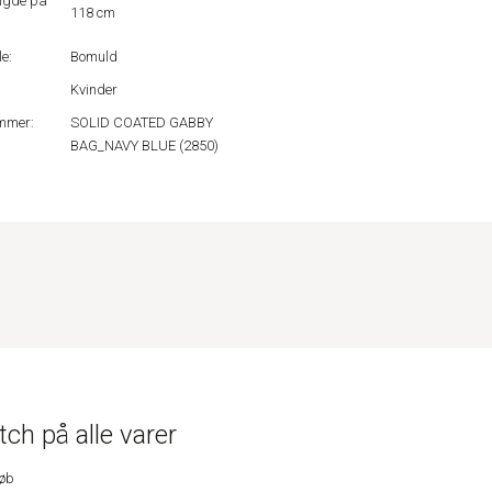
ngde på
118 cm
e:
Bomuld
Kvinder
mmer:
SOLID COATED GABBY
BAG_NAVY BLUE (2850)
ch på alle varer
køb