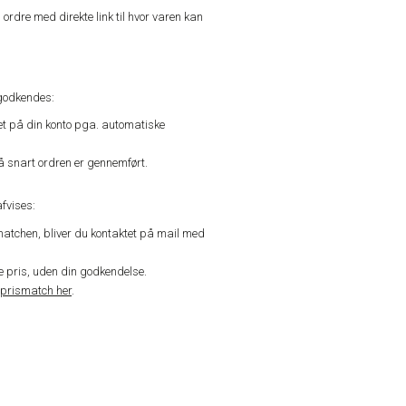
n ordre med direkte link til hvor varen kan
godkendes:
vet på din konto pga. automatiske
å snart ordren er gennemført.
fvises:
matchen, bliver du kontaktet på mail med
de pris, uden din godkendelse.
prismatch her
.