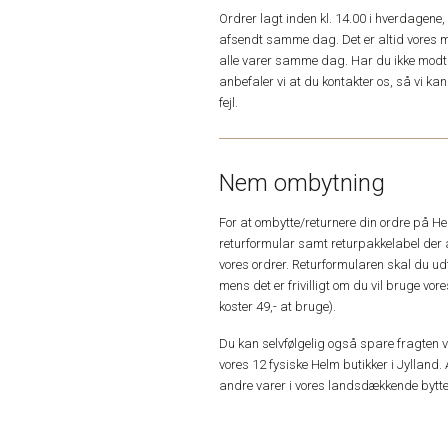
Ordrer lagt inden kl. 14.00 i hverdagen
afsendt samme dag. Det er altid vores m
alle varer samme dag. Har du ikke modta
anbefaler vi at du kontakter os, så vi k
fejl.
Nem ombytning
For at ombytte/returnere din ordre på H
returformular samt returpakkelabel der 
vores ordrer. Returformularen skal du u
mens det er frivilligt om du vil bruge vo
koster 49,- at bruge).
Du kan selvfølgelig også spare fragten ved
vores 12 fysiske Helm butikker i Jylland. 
andre varer i vores landsdækkende bytte