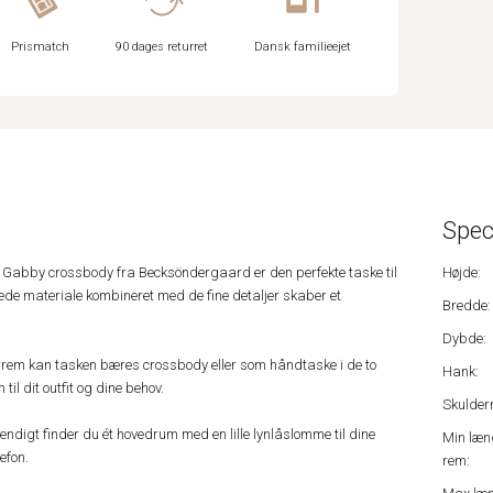
Prismatch
90 dages returret
Dansk familieejet
Spec
 Gabby crossbody fra Becksöndergaard er den perfekte taske til
Højde:
atede materiale kombineret med de fine detaljer skaber et
Bredde:
Dybde:
rrem kan tasken bæres crossbody eller som håndtaske i de to
Hank:
il dit outfit og dine behov.
Skulder
digt finder du ét hovedrum med en lille lynlåslomme til dine
Min læn
efon.
rem: