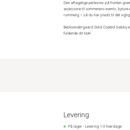
Den aftagelige perlesnor på fronten giver 
accessorie til sommerens events, byture e
rummelig – så du har plads til det vigtig
Becksöndergaard Solid Coated Gabby er de
fuldende dit look!
Levering
På lager - Levering 1-3 hverdage