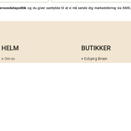
ersondatapolitik
og du giver samtykke til at vi må sende dig markedsføring via SMS,
HELM
BUTIKKER
Om os
Esbjerg Broen
Butiks- & bytteoversigt
Herning
Guides
herningCentret
Ofte stillede spørgsmål
Hjørring
Fortrydelsesret
Holstebro
Fortryd dit køb her
Kolding Storcenter
Åbningstider & events
Ringkøbing
Black Friday
Silkeborg
Ledige stillinger
Skive
Om cookies på helm.nu
Varde
Handelsbetingelser
Vejle