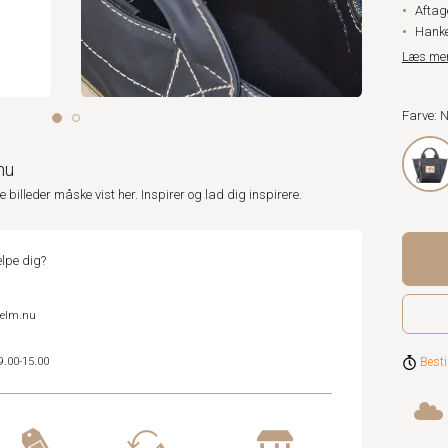
Aftag
Hank
Læs me
Farve: 
nu
ne billeder måske vist her. Inspirer og lad dig inspirere.
lpe dig?
helm.nu
Besti
9.00-15.00