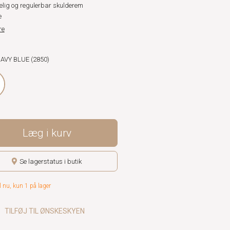
elig og regulerbar skulderem
e
re
NAVY BLUE (2850)
Læg i kurv
Se lagerstatus i butik
l nu, kun 1 på lager
TILFØJ TIL ØNSKESKYEN