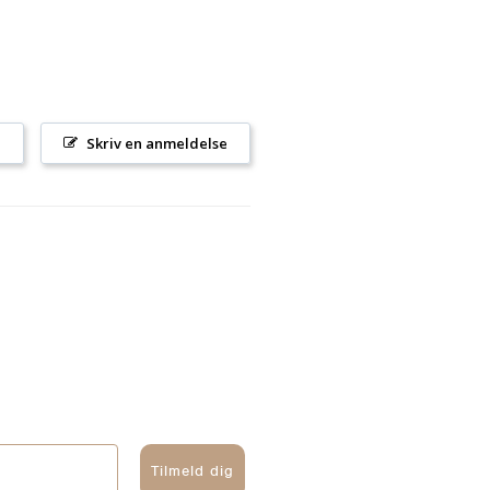
l
Skriv en anmeldelse
Tilmeld dig