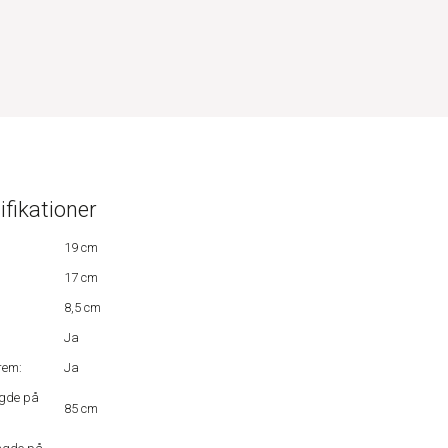
ifikationer
19 cm
17 cm
8,5 cm
Ja
rem:
Ja
gde på
85 cm