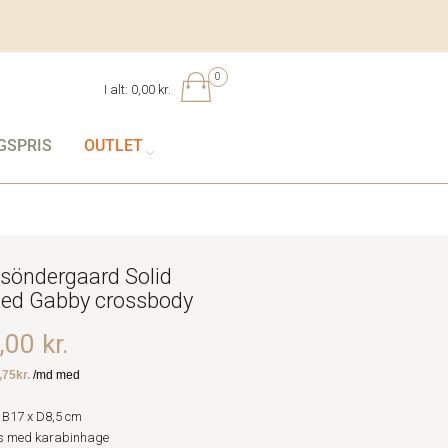
0
I alt:
0,00 kr.
GSPRIS
OUTLET
söndergaard Solid
ed Gabby crossbody
00 kr.
 B17 x D8,5 cm
s med karabinhage