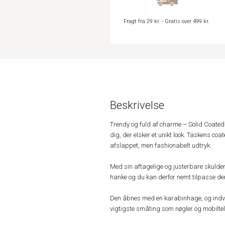
Fragt fra 29 kr. - Gratis over 499 kr.
Beskrivelse
Trendy og fuld af charme – Solid Coated
dig, der elsker et unikt look. Taskens co
afslappet, men fashionabelt udtryk.
Med sin aftagelige og justerbare skulde
hanke og du kan derfor nemt tilpasse den t
Den åbnes med en karabinhage, og indven
vigtigste småting som nøgler og mobiltel