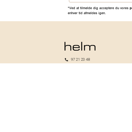
*Ved at tilmelde dig acceptere du vores
p
enhver tid afmeldes igen.
97 21 23 48
kundeservice@helm.nu
Mandag-fredag: 9.00-15.00
Helm I/S
CVR: 33739370