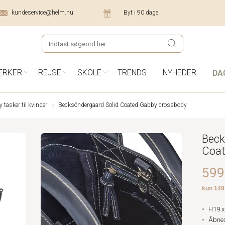
kundeservice@helm.nu
Byt i 90 dage
DA
ÆRKER
REJSE
SKOLE
TRENDS
NYHEDER
tasker til kvinder
Becksöndergaard Solid Coated Gabby crossbody
Beck
Coat
599,
H19 x
Åbne