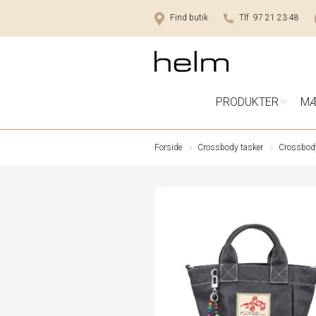
Find butik
Tlf 97 21 23 48
PRODUKTER
M
Forside
Crossbody tasker
Crossbody 