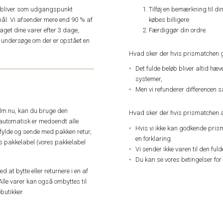
Tilføj en bemærkning til di
e, bliver som udgangspunkt
købes billigere
ål. Vi afsender mere end 90 % af
Færdiggør din ordre.
get dine varer efter 3 dage,
an undersøge om der er opstået en
Hvad sker der hvis prismatchen 
Det fulde beløb bliver altid hæ
systemer,
Men vi refunderer differencen s
elm.nu, kan du bruge den
Hvad sker der hvis prismatchen a
automatisk er medsendt alle
Hvis vi ikke kan godkende pris
dfylde og sende med pakken retur,
en forklaring.
res pakkelabel (vores pakkelabel
Vi sender ikke varen til den ful
Du kan se vores betingelser for
 at bytte eller returnere i en af
Alle varer kan også ombyttes til
butikker.